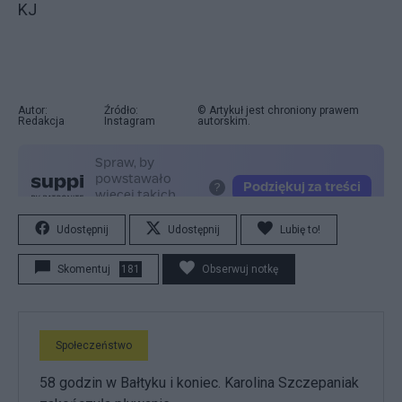
KJ
Autor:
Źródło:
© Artykuł jest chroniony prawem
Redakcja
Instagram
autorskim.
Udostępnij
Udostępnij
Lubię to!
Skomentuj
181
Obserwuj notkę
Społeczeństwo
58 godzin w Bałtyku i koniec. Karolina Szczepaniak