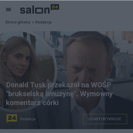
Strona główna
Redakcja
Donald Tusk przekazał na WOŚP
"brukselską limuzynę". Wymowny
komentarz córki
Redakcja
CHARYTATYWNOŚĆ
Donald Tusk/Kasia Tusk. fot. Instagram