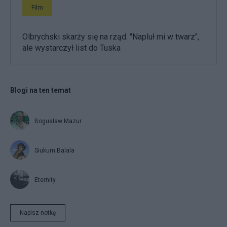
Film
Olbrychski skarży się na rząd. "Napluł mi w twarz",
ale wystarczył list do Tuska
Blogi na ten temat
Bogusław Mazur
Siukum Balala
Eternity
Napisz notkę