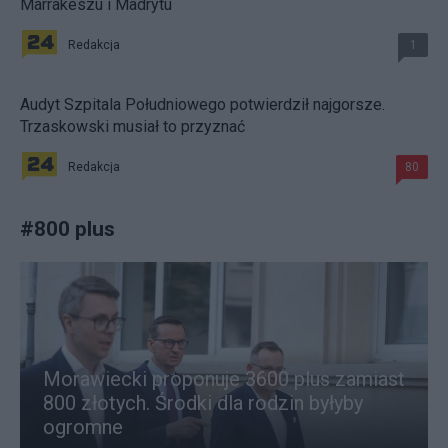
Marrakeszu i Madrytu
Redakcja
1
Audyt Szpitala Południowego potwierdził najgorsze.
Trzaskowski musiał to przyznać
Redakcja
80
#
800 plus
Morawiecki proponuje 3600 plus zamiast
800 złotych. Środki dla rodzin byłyby
ogromne