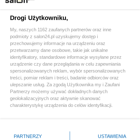
Technologie
Drogi Użytkowniku,
Sport
My, naszych 1162 zaufanych partnerów oraz inne
podmioty z salon24.pl uzyskujemy dostęp i
Społeczeństwo
przechowujemy informacje na urządzeniu oraz
przetwarzamy dane osobowe, takie jak unikalne
Kultura
identyfikatory, standardowe informacje wysyłane przez
urządzenie czy dane przeglądania w celu zapewniania
spersonalizowanych reklam, wybór spersonalizowanych
treści, pomiar reklam i treści, badanie odbiorców oraz
ulepszanie usług. Za zgodą Użytkownika my i Zaufani
X
Facebook
Instagram
Youtube
Partnerzy możemy używać dokładnych danych
geolokalizacyjnych oraz aktywnie skanować
charakterystykę urządzenia do celów identyfikacji.
Web Content Media sp. z o. o. © 2022
Ponieważ cenimy Twoją prywatność, prosimy o zgodę na
korzystanie z tych technologii poprzez kliknięcie
„Akceptuję”. Zgoda jest dobrowolna i zawsze możesz ją
Pomoc
O nas
Praca
Reklama
Kontakt
zmienić/wycofać klikając przycisk ustawień prywatności
PARTNERZY
USTAWIENIA