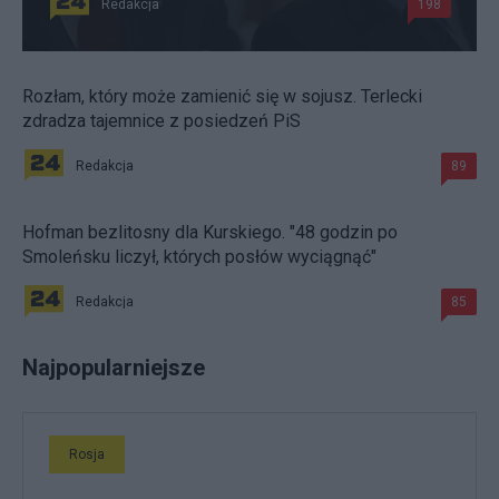
Redakcja
198
Rozłam, który może zamienić się w sojusz. Terlecki
zdradza tajemnice z posiedzeń PiS
Redakcja
89
Hofman bezlitosny dla Kurskiego. "48 godzin po
Smoleńsku liczył, których posłów wyciągnąć"
Redakcja
85
Najpopularniejsze
Rosja