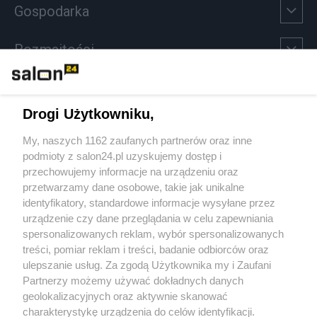
Gospodarka
Rozmaitości
Technologie
Drogi Użytkowniku,
Sport
My, naszych 1162 zaufanych partnerów oraz inne
podmioty z salon24.pl uzyskujemy dostęp i
Społeczeństwo
przechowujemy informacje na urządzeniu oraz
przetwarzamy dane osobowe, takie jak unikalne
Kultura
identyfikatory, standardowe informacje wysyłane przez
urządzenie czy dane przeglądania w celu zapewniania
spersonalizowanych reklam, wybór spersonalizowanych
treści, pomiar reklam i treści, badanie odbiorców oraz
ulepszanie usług. Za zgodą Użytkownika my i Zaufani
X
Facebook
Instagram
Youtube
Partnerzy możemy używać dokładnych danych
geolokalizacyjnych oraz aktywnie skanować
charakterystykę urządzenia do celów identyfikacji.