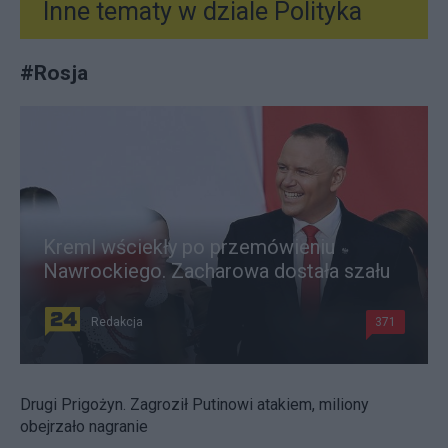
Inne tematy w dziale
Polityka
#
Rosja
Kreml wściekły po przemówieniu
Nawrockiego. Zacharowa dostała szału
Redakcja
371
Drugi Prigożyn. Zagroził Putinowi atakiem, miliony
obejrzało nagranie