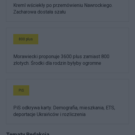
Kreml wściekły po przemówieniu Nawrockiego.
Zacharowa dostała szału
800 plus
Morawiecki proponuje 3600 plus zamiast 800
złotych. Środki dla rodzin byłyby ogromne
PiS
PiS odkrywa karty. Demografia, mieszkania, ETS,
deportacje Ukraińców i rozliczenia
Tematy Redakcja