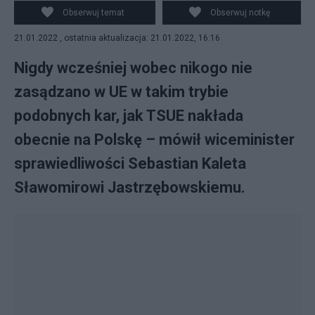
Solidarnej Polski. Fot. Fot. PAP/Paweł Supernak
Obserwuj temat
Obserwuj notkę
21.01.2022 , ostatnia aktualizacja: 21.01.2022, 16:16
Nigdy wcześniej wobec nikogo nie
zasądzano w UE w takim trybie
podobnych kar, jak TSUE nakłada
obecnie na Polskę – mówił wiceminister
sprawiedliwości Sebastian Kaleta
Sławomirowi Jastrzębowskiemu.