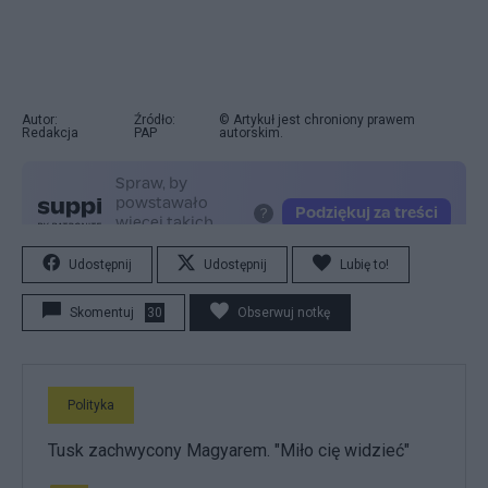
Autor:
Źródło:
© Artykuł jest chroniony prawem
Redakcja
PAP
autorskim.
Udostępnij
Udostępnij
Lubię to!
Skomentuj
30
Obserwuj notkę
Polityka
Tusk zachwycony Magyarem. "Miło cię widzieć"