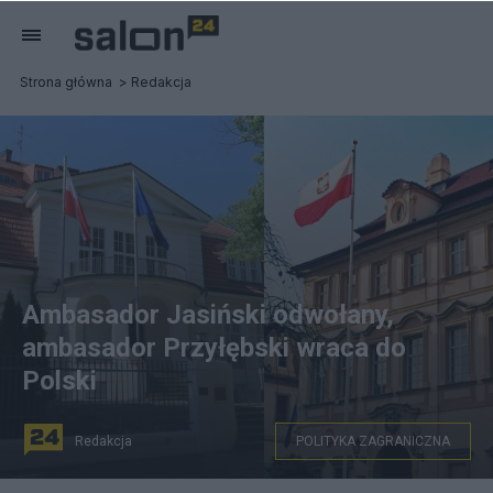
Strona główna
Redakcja
Ambasador Jasiński odwołany,
ambasador Przyłębski wraca do
Polski
Redakcja
POLITYKA ZAGRANICZNA
Z lewej budynek ambasady Polski w Berlinie, z prawej w