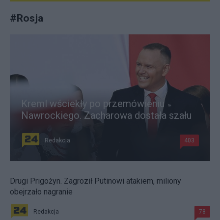
#
Rosja
Kreml wściekły po przemówieniu
Nawrockiego. Zacharowa dostała szału
Redakcja
403
Drugi Prigożyn. Zagroził Putinowi atakiem, miliony
obejrzało nagranie
Redakcja
78