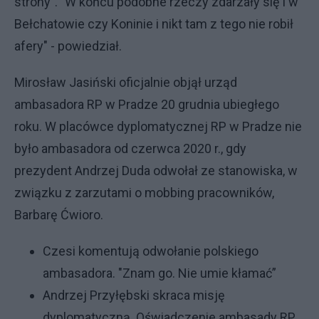
strony". "W końcu podobne rzeczy zdarzały się i w
Bełchatowie czy Koninie i nikt tam z tego nie robił
afery" - powiedział.
Mirosław Jasiński oficjalnie objął urząd
ambasadora RP w Pradze 20 grudnia ubiegłego
roku. W placówce dyplomatycznej RP w Pradze nie
było ambasadora od czerwca 2020 r., gdy
prezydent Andrzej Duda odwołał ze stanowiska, w
związku z zarzutami o mobbing pracowników,
Barbarę Ćwioro.
Czesi komentują odwołanie polskiego
ambasadora. "Znam go. Nie umie kłamać”
Andrzej Przyłębski skraca misję
dyplomatyczną. Oświadczenie ambasady RP