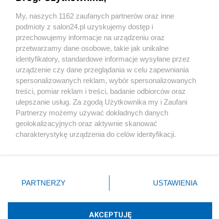
Sport
My, naszych 1162 zaufanych partnerów oraz inne
podmioty z salon24.pl uzyskujemy dostęp i
Społeczeństwo
przechowujemy informacje na urządzeniu oraz
przetwarzamy dane osobowe, takie jak unikalne
Kultura
identyfikatory, standardowe informacje wysyłane przez
urządzenie czy dane przeglądania w celu zapewniania
spersonalizowanych reklam, wybór spersonalizowanych
treści, pomiar reklam i treści, badanie odbiorców oraz
ulepszanie usług. Za zgodą Użytkownika my i Zaufani
X
Facebook
Instagram
Youtube
Partnerzy możemy używać dokładnych danych
geolokalizacyjnych oraz aktywnie skanować
charakterystykę urządzenia do celów identyfikacji.
Web Content Media sp. z o. o. © 2022
Ponieważ cenimy Twoją prywatność, prosimy o zgodę na
korzystanie z tych technologii poprzez kliknięcie
„Akceptuję”. Zgoda jest dobrowolna i zawsze możesz ją
Pomoc
O nas
Praca
Reklama
Kontakt
zmienić/wycofać klikając przycisk ustawień prywatności
PARTNERZY
USTAWIENIA
znajdujący się w lewym dolnym rogu strony
. Niektóre
rodzaje przetwarzania danych nie wymagają zgody
użytkownika, ale masz prawo sprzeciwić się takiemu
AKCEPTUJĘ