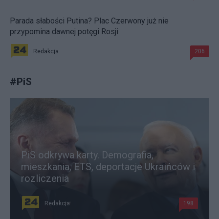
Parada słabości Putina? Plac Czerwony już nie
przypomina dawnej potęgi Rosji
Redakcja
206
#
PiS
PiS odkrywa karty. Demografia,
mieszkania, ETS, deportacje Ukraińców i
rozliczenia
Redakcja
198