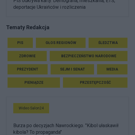
PiS odkrywa karty. Demografia, mieszkania, ETS,
deportacje Ukraińców i rozliczenia
Tematy Redakcja
PIS
GŁOS REGIONÓW
ŚLEDZTWA
ZDROWIE
BEZPIECZEŃSTWO NARODOWE
PREZYDENT
SEJM I SENAT
MEDIA
PIENIĄDZE
PRZESTĘPCZOŚĆ
Wideo Salon24
Burza po decyzjach Nawrockiego. "Kibol ułaskawił
kibola? To propaganda"