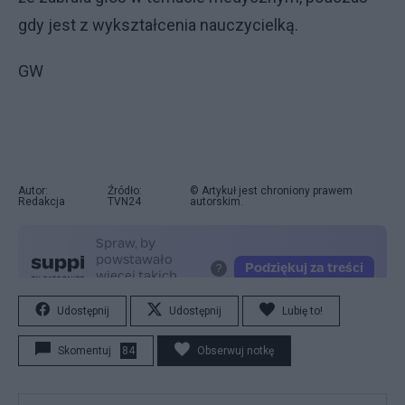
gdy jest z wykształcenia nauczycielką.
GW
Autor:
Źródło:
© Artykuł jest chroniony prawem
Redakcja
TVN24
autorskim.
Udostępnij
Udostępnij
Lubię to!
Skomentuj
84
Obserwuj notkę