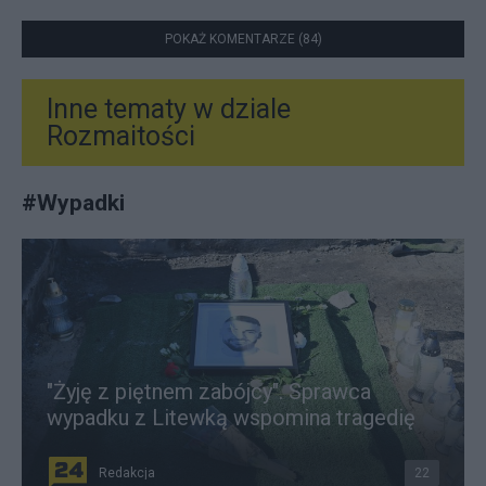
POKAŻ KOMENTARZE (84)
Inne tematy w dziale
Rozmaitości
#
Wypadki
"Żyję z piętnem zabójcy". Sprawca
wypadku z Litewką wspomina tragedię
Redakcja
22