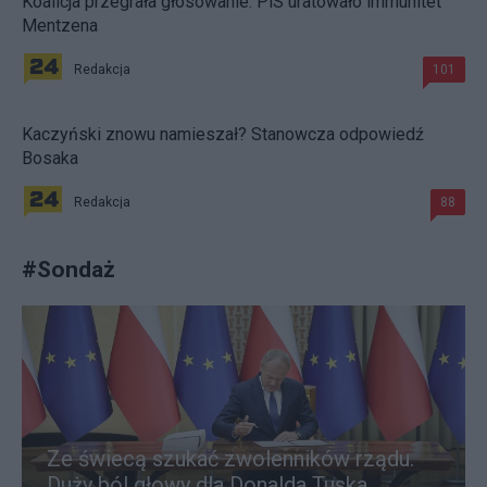
Koalicja przegrała głosowanie. PiS uratowało immunitet
Mentzena
Redakcja
101
Kaczyński znowu namieszał? Stanowcza odpowiedź
Bosaka
Redakcja
88
#
Sondaż
Ze świecą szukać zwolenników rządu.
Duży ból głowy dla Donalda Tuska