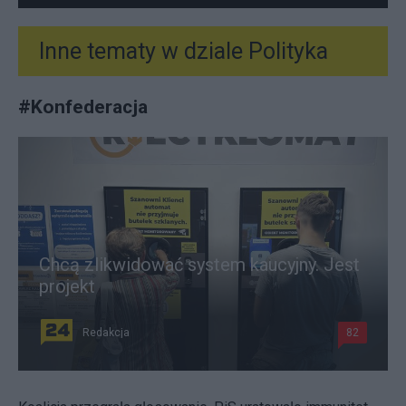
Inne tematy w dziale
Polityka
#
Konfederacja
Chcą zlikwidować system kaucyjny. Jest
projekt
Redakcja
82