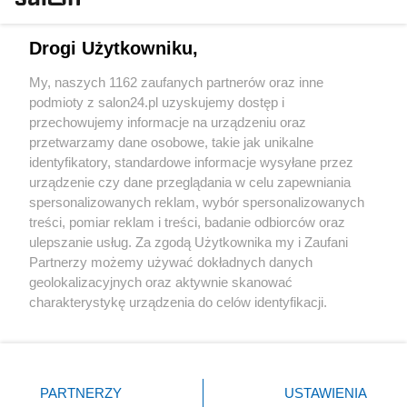
Technologie
Drogi Użytkowniku,
Sport
My, naszych 1162 zaufanych partnerów oraz inne
podmioty z salon24.pl uzyskujemy dostęp i
Społeczeństwo
przechowujemy informacje na urządzeniu oraz
przetwarzamy dane osobowe, takie jak unikalne
Kultura
identyfikatory, standardowe informacje wysyłane przez
urządzenie czy dane przeglądania w celu zapewniania
spersonalizowanych reklam, wybór spersonalizowanych
treści, pomiar reklam i treści, badanie odbiorców oraz
ulepszanie usług. Za zgodą Użytkownika my i Zaufani
X
Facebook
Instagram
Youtube
Partnerzy możemy używać dokładnych danych
geolokalizacyjnych oraz aktywnie skanować
charakterystykę urządzenia do celów identyfikacji.
Web Content Media sp. z o. o. © 2022
Ponieważ cenimy Twoją prywatność, prosimy o zgodę na
korzystanie z tych technologii poprzez kliknięcie
„Akceptuję”. Zgoda jest dobrowolna i zawsze możesz ją
Pomoc
O nas
Praca
Reklama
Kontakt
zmienić/wycofać klikając przycisk ustawień prywatności
PARTNERZY
USTAWIENIA
znajdujący się w lewym dolnym rogu strony
. Niektóre