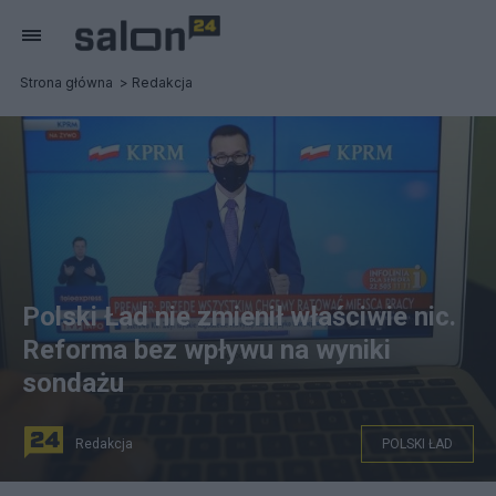
Strona główna
Redakcja
Polski Ład nie zmienił właściwie nic.
Reforma bez wpływu na wyniki
sondażu
Redakcja
POLSKI ŁAD
S24