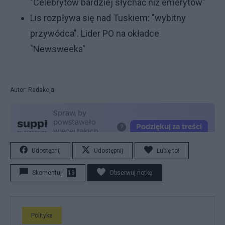
"Celebrytów bardziej słychać niż emerytów"
Lis rozpływa się nad Tuskiem: "wybitny
przywódca". Lider PO na okładce
"Newsweeka"
Autor: Redakcja
Udostępnij
Udostępnij
Lubię to!
Skomentuj
19
Obserwuj notkę
Polityka