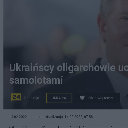
Ukraińscy oligarchowie uc
samolotami
Redakcja
UKRAINA
Obserwuj temat
Rinat Achmetow, fot. Wikipedia.
14.02.2022 , ostatnia aktualizacja: 14.02.2022, 07:58