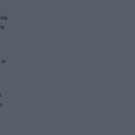
elę
ię
y w
z
o