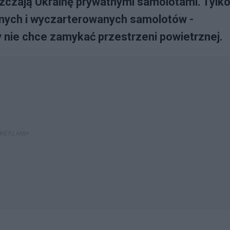
szczają Ukrainę prywatnymi samolotami. Tylk
atnych i wyczarterowanych samolotów -
 nie chce zamykać przestrzeni powietrznej.