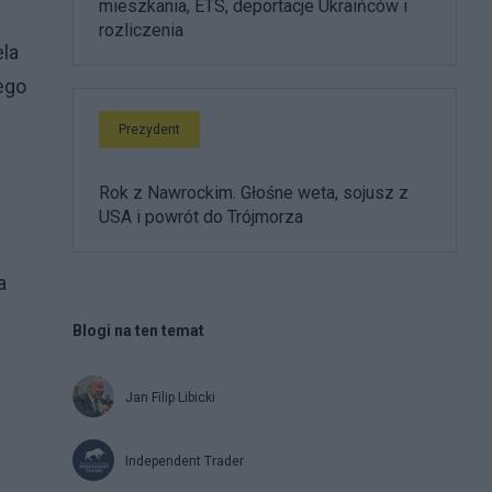
mieszkania, ETS, deportacje Ukraińców i
rozliczenia
ela
ego
Prezydent
Rok z Nawrockim. Głośne weta, sojusz z
USA i powrót do Trójmorza
a
Blogi na ten temat
Jan Filip Libicki
Independent Trader