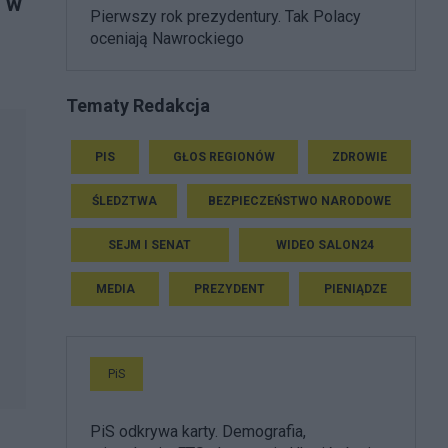
o w
Pierwszy rok prezydentury. Tak Polacy
oceniają Nawrockiego
Tematy Redakcja
PIS
GŁOS REGIONÓW
ZDROWIE
ŚLEDZTWA
BEZPIECZEŃSTWO NARODOWE
SEJM I SENAT
WIDEO SALON24
MEDIA
PREZYDENT
PIENIĄDZE
PiS
PiS odkrywa karty. Demografia,