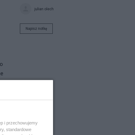
julian olech
Napisz notkę
do
że
a
i"
ęp i przechowujemy
ory, standardowe