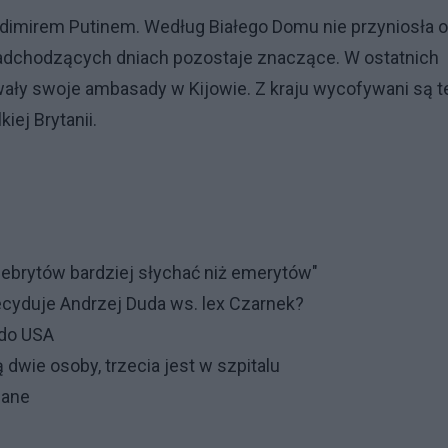
dimirem Putinem. Według Białego Domu nie przyniosła 
 nadchodzących dniach pozostaje znaczące. W ostatnich
ały swoje ambasady w Kijowie. Z kraju wycofywani są t
iej Brytanii.
lebrytów bardziej słychać niż emerytów"
cyduje Andrzej Duda ws. lex Czarnek?
 do USA
dwie osoby, trzecia jest w szpitalu
dane