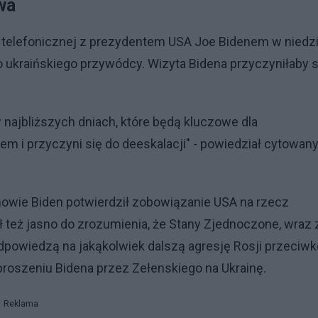
wa
telefonicznej z prezydentem USA Joe Bidenem w niedzi
o ukraińskiego przywódcy. Wizyta Bidena przyczyniłaby s
 najbliższych dniach, które będą kluczowe dla
m i przyczyni się do deeskalacji" - powiedział cytowan
mowie Biden potwierdził zobowiązanie USA na rzecz
Dał też jasno do zrozumienia, że Stany Zjednoczone, wraz 
dpowiedzą na jakąkolwiek dalszą agresję Rosji przeciwk
proszeniu Bidena przez Zełenskiego na Ukrainę.
Reklama