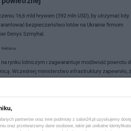
 powietrznej
czeniu 16,6 mld hrywien (592 mln USD), by utrzymać loty
warantować bezpieczeństwo lotów na Ukrainie firmom
ier Denys Szmyhal.
Reklama
ę na rynku lotniczym i zagwarantuje możliwość powrotu 
anicą. Wcześniej ministerstwo infrastruktury zapewniło, 
a władze będą pracować nad dodatkowymi gwarancjami dl
 żadnych ograniczeń - zapewnił resort w niedzielnym
niku,
ewoźnicy doświadczają trudności w związku z "wahaniam
fanych partnerów oraz inne podmioty z salon24.pl uzyskujemy dost
niu oraz przetwarzamy dane osobowe, takie jak unikalne identyfikat