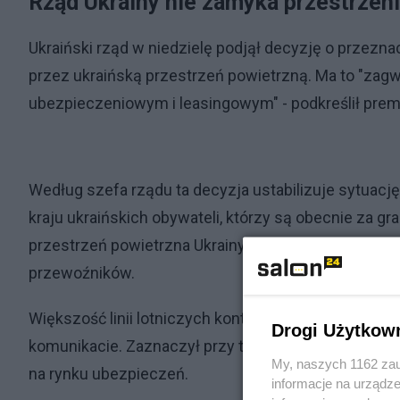
Rząd Ukrainy nie zamyka przestrzeni
Ukraiński rząd w niedzielę podjął decyzję o przezna
przez ukraińską przestrzeń powietrzną. Ma to "zag
ubezpieczeniowym i leasingowym" - podkreślił prem
Według szefa rządu ta decyzja ustabilizuje sytuacj
kraju ukraińskich obywateli, którzy są obecnie za gr
przestrzeń powietrzna Ukrainy pozostaje otwarta, 
przewoźników.
Większość linii lotniczych kontynuuje działania bez
Drogi Użytkow
komunikacie. Zaznaczył przy tym, że niektórzy prz
My, naszych 1162 zau
na rynku ubezpieczeń.
informacje na urządze