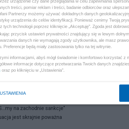
przez urządzenie czy dane przeglądania w celu zapewniania sperson
narodowe firmy ubezpieczeniowe od 14 lutego przestaną
ych treści, pomiar reklam i treści, badanie odbiorców oraz ulepszan
fani Partnerzy możemy używać dokładnych danych geolokalizacyjn
z ryzykiem działań bojowych. Dlatego - jak pisze serwis
tykę urządzenia do celów identyfikacji. Ponieważ cenimy Twoją pry
z tych technologii poprzez kliknięcie „Akceptuję”. Zgoda jest dobro
ikając przycisk ustawień prywatności znajdujący się w lewym dolny
 w światowych mediach związane z możliwym ryzykiem d
etwarzania danych nie wymagają zgody użytkownika, ale masz prawo 
. Preferencje będą miały zastosowania tylko na tej witrynie.
.
szymi informacjami, abyś mógł świadomie i komfortowo korzystać z
Reklama
gółowe informacje dotyczące przetwarzania Twoich danych znajdzi
s
oraz po kliknięciu w „Ustawienia”.
zasowe zawieszenie lotów do Kijowa. W niedzielę samol
uszony do wylądowania w Kiszyniowie ze względu na wym
niowych - pisze Ukraińska Prawda.
USTAWIENIA
S...my na zachodnie sankcje"
tuacja jest skrajnie poważna