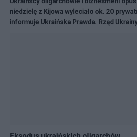
Ukraińscy oligarchowie i biznesmeni opu
niedzielę z Kijowa wyleciało ok. 20 pryw
informuje Ukraińska Prawda. Rząd Ukrainy
Eksodus ukraińskich oligarchów