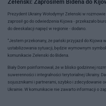
Zełenski: Zaprosiłem Bidena do Kijo
Prezydent Ukrainy Wołodymyr Zełenski w rozmowie 
zaprosił go do odwiedzenia Kijowa - przekazało biur
do deeskalacji napięć w regionie - dodano.
"Jestem przekonany, że pański przyjazd do Kijowa w
ustabilizowania sytuacji, będzie wymownym symbole
komunikacie Zełenski do Bidena.
Biały Dom poinformował, że w blisko godzinnej roz
suwerenności i integralności terytorialnej Ukrainy. 
sojusznikami i partnerami, szybko i zdecydowanie o
Ukrainie. W komunikacie nie zawarto informacji o za