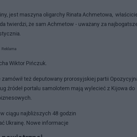
ainy, jest maszyna oligarchy Rinata Achmetowa, właścici
awda twierdzi, że sam Achmetow - uważany za najbogatsz
stycznia.
Reklama
rcha Wiktor Pińczuk.
zamówił też deputowany prorosyjskiej partii Opozycyjn
ług źródeł portalu samolotem mają wylecieć z Kijowa do
 biznesowych.
 w ciągu najbliższych 48 godzi
n
ać Ukrainę. Nowe informacje