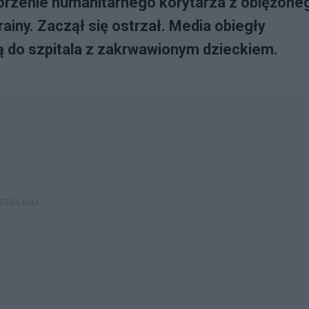
worzenie humanitarnego korytarza z oblężone
iny. Zaczął się ostrzał. Media obiegły
ją do szpitala z zakrwawionym dzieckiem.