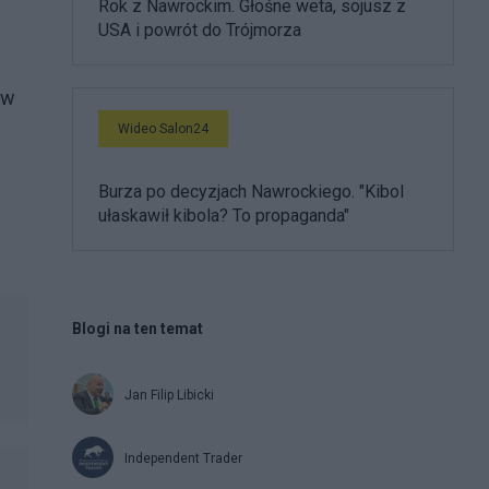
Rok z Nawrockim. Głośne weta, sojusz z
USA i powrót do Trójmorza
 w
Wideo Salon24
Burza po decyzjach Nawrockiego. "Kibol
ułaskawił kibola? To propaganda"
Blogi na ten temat
Jan Filip Libicki
Independent Trader