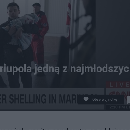
riupola jedną z najmłodszy
Obserwuj notkę