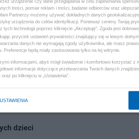
przez urządzenie czy dane przeglądania w celu zapewniania sperson
 fotoreportażu AP, to jedna z najmłodszych ofiar agresji
ych treści, pomiar reklam i treści, badanie odbiorców oraz ulepszan
fani Partnerzy możemy używać dokładnych danych geolokalizacyjn
tykę urządzenia do celów identyfikacji. Ponieważ cenimy Twoją pry
z tych technologii poprzez kliknięcie „Akceptuję”. Zgoda jest dobro
ikając przycisk ustawień prywatności znajdujący się w lewym dolny
etwarzania danych nie wymagają zgody użytkownika, ale masz prawo 
. Preferencje będą miały zastosowania tylko na tej witrynie.
Reklama
szymi informacjami, abyś mógł świadomie i komfortowo korzystać z
rosyjskiej agresji na Ukrainę – poinformowała w niedziel
gółowe informacje dotyczące przetwarzania Twoich danych znajdzi
myła Denysowa. To zapewne niepełne liczby, bo nie
s
oraz po kliknięciu w „Ustawienia”.
ych budynków.
USTAWIENIA
zyż do tworzenia korytarzy humanitarnych, by ratować
ych dzieci