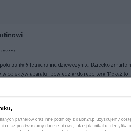
utinowi
Reklama
polu trafiła 6-letnia ranna dziewczynka. Dziecko zmarło 
y w obiektyw aparatu i powiedział do reportera "Pokaż to
niku,
fanych partnerów oraz inne podmioty z salon24.pl uzyskujemy dost
niu oraz przetwarzamy dane osobowe, takie jak unikalne identyfikat