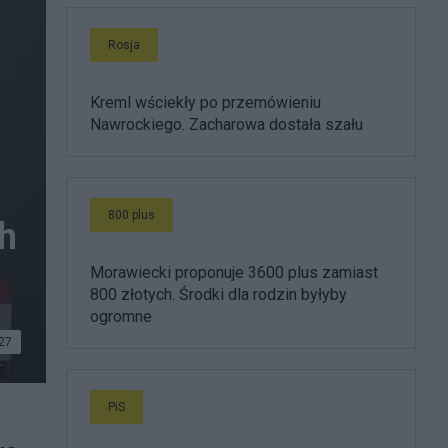
Rosja
Kreml wściekły po przemówieniu
Nawrockiego. Zacharowa dostała szału
800 plus
ch
Morawiecki proponuje 3600 plus zamiast
800 złotych. Środki dla rodzin byłyby
ogromne
27
PiS