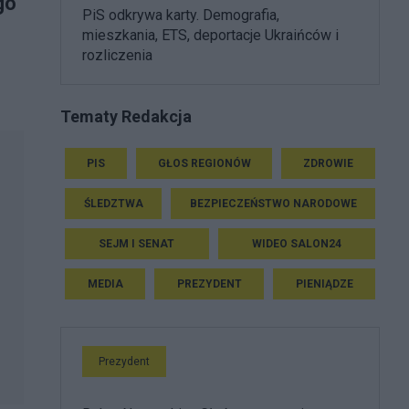
go
PiS odkrywa karty. Demografia,
mieszkania, ETS, deportacje Ukraińców i
rozliczenia
Tematy Redakcja
PIS
GŁOS REGIONÓW
ZDROWIE
ŚLEDZTWA
BEZPIECZEŃSTWO NARODOWE
SEJM I SENAT
WIDEO SALON24
MEDIA
PREZYDENT
PIENIĄDZE
Prezydent