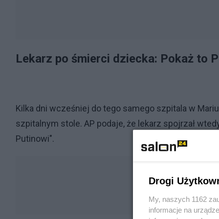
Lekarz po śmierci dziecka: Pokaż to P
Kilka dni wcześniej do tego samego szpitala w Mariu
szpitalnym stole. AP podaje, że lekarz spojrzał wted
Putinowi".
Drogi Użytkow
My, naszych 1162 zau
informacje na urządze