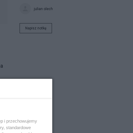
julian olech
Napisz notkę
na
ęp i przechowujemy
ory, standardowe