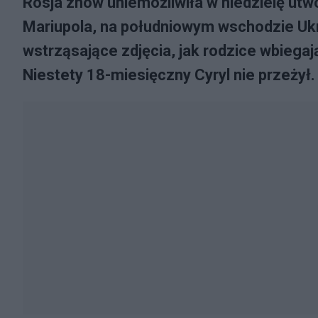
Rosja znów uniemożliwiła w niedzielę ut
Mariupola, na południowym wschodzie Ukra
wstrząsające zdjęcia, jak rodzice wbiega
Niestety 18-miesięczny Cyryl nie przeżył.