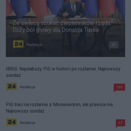
Ze świecą szukać zwolenników rządu.
Duży ból głowy dla Donalda Tuska
Redakcja
41
IBRiS: Najsłabszy PiS w historii po rozłamie. Najnowszy
sondaż
Redakcja
180
PiS traci na rozłamie z Morawieckim, ale prawica nie.
Najnowszy sondaż
Redakcja
67