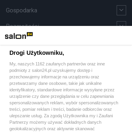
Gospodarka
Rozmaitości
Technologie
Drogi Użytkowniku,
Sport
My, naszych 1162 zaufanych partnerów oraz inne
podmioty z salon24.pl uzyskujemy dostęp i
Społeczeństwo
przechowujemy informacje na urządzeniu oraz
przetwarzamy dane osobowe, takie jak unikalne
Kultura
identyfikatory, standardowe informacje wysyłane przez
urządzenie czy dane przeglądania w celu zapewniania
spersonalizowanych reklam, wybór spersonalizowanych
treści, pomiar reklam i treści, badanie odbiorców oraz
ulepszanie usług. Za zgodą Użytkownika my i Zaufani
X
Facebook
Instagram
Youtube
Partnerzy możemy używać dokładnych danych
geolokalizacyjnych oraz aktywnie skanować