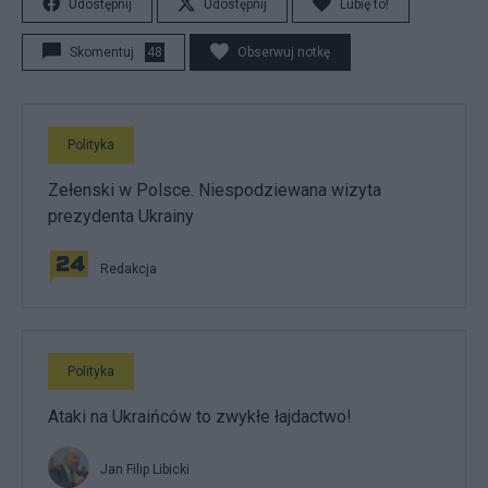
Udostępnij
Udostępnij
Lubię to!
Skomentuj
48
Obserwuj notkę
Polityka
Zełenski w Polsce. Niespodziewana wizyta
prezydenta Ukrainy
Redakcja
Polityka
Ataki na Ukraińców to zwykłe łajdactwo!
Jan Filip Libicki