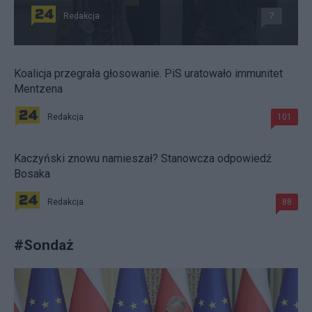
Redakcja
7
Koalicja przegrała głosowanie. PiS uratowało immunitet
Mentzena
Redakcja
101
Kaczyński znowu namieszał? Stanowcza odpowiedź
Bosaka
Redakcja
88
#
Sondaż