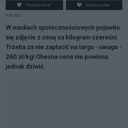
kilogram czereśni trzeba zapłacić 260 zł.
Obserwuj temat
Obserwuj notkę
Twitter/@krzysztofgol1
8.05.2022
W mediach społecznościowych pojawiło
się zdjęcie z ceną za kilogram czereśni.
Trzeba za nie zapłacić na targu - uwaga -
260 zł/kg! Obecna cena nie powinna
jednak dziwić.