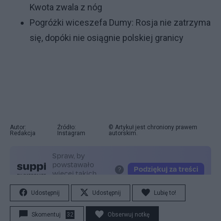
Kwota zwala z nóg
Pogróżki wiceszefa Dumy: Rosja nie zatrzyma
się, dopóki nie osiągnie polskiej granicy
Autor:
Źródło:
© Artykuł jest chroniony prawem
Redakcja
Instagram
autorskim.
Udostępnij
Udostępnij
Lubię to!
Skomentuj
32
Obserwuj notkę