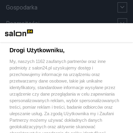
Gospodarka
Rozmaitości
Technologie
Drogi Użytkowniku,
Sport
My, naszych 1162 zaufanych partnerów oraz inne
podmioty z salon24.pl uzyskujemy dostęp i
Społeczeństwo
przechowujemy informacje na urządzeniu oraz
przetwarzamy dane osobowe, takie jak unikalne
Kultura
identyfikatory, standardowe informacje wysyłane przez
urządzenie czy dane przeglądania w celu zapewniania
spersonalizowanych reklam, wybór spersonalizowanych
treści, pomiar reklam i treści, badanie odbiorców oraz
ulepszanie usług. Za zgodą Użytkownika my i Zaufani
X
Facebook
Instagram
Youtube
Partnerzy możemy używać dokładnych danych
geolokalizacyjnych oraz aktywnie skanować