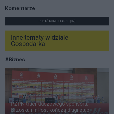
Komentarze
POKAŻ KOMENTARZE (32)
Inne tematy w dziale
Gospodarka
#
Biznes
PZPN traci kluczowego sponsora.
Brzoska i InPost kończą długi etap