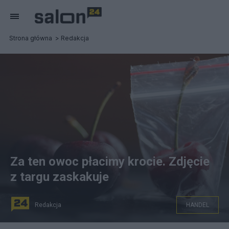
Strona główna
Redakcja
Za ten owoc płacimy krocie. Zdjęcie
z targu zaskakuje
Redakcja
HANDEL
W internecie pojawiło się zdjęcie, na którym widać, że za