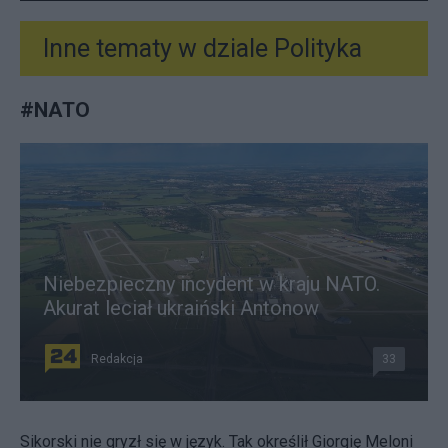
Inne tematy w dziale
Polityka
#
NATO
Niebezpieczny incydent w kraju NATO.
Akurat leciał ukraiński Antonow
Redakcja
33
Sikorski nie gryzł się w język. Tak określił Giorgię Meloni