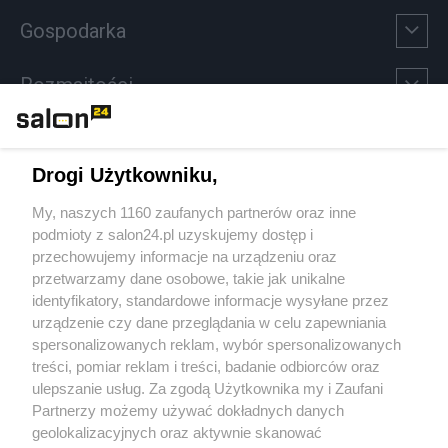
Gospodarka
Rozmaitości
Technologie
Drogi Użytkowniku,
Sport
My, naszych 1160 zaufanych partnerów oraz inne
podmioty z salon24.pl uzyskujemy dostęp i
Społeczeństwo
przechowujemy informacje na urządzeniu oraz
przetwarzamy dane osobowe, takie jak unikalne
Kultura
identyfikatory, standardowe informacje wysyłane przez
urządzenie czy dane przeglądania w celu zapewniania
spersonalizowanych reklam, wybór spersonalizowanych
treści, pomiar reklam i treści, badanie odbiorców oraz
ulepszanie usług. Za zgodą Użytkownika my i Zaufani
X
Facebook
Instagram
Youtube
Partnerzy możemy używać dokładnych danych
geolokalizacyjnych oraz aktywnie skanować