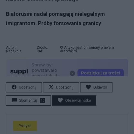
Białorusini nadal pomagają nielegalnym
imigrantom. Próby forsowania granicy
Autor:
Źródło:
© Artykuł jest chroniony prawem
Redakcja
PAP
autorskim.
Udostępnij
Udostępnij
Lubię to!
Skomentuj
40
Obserwuj notkę
Polityka