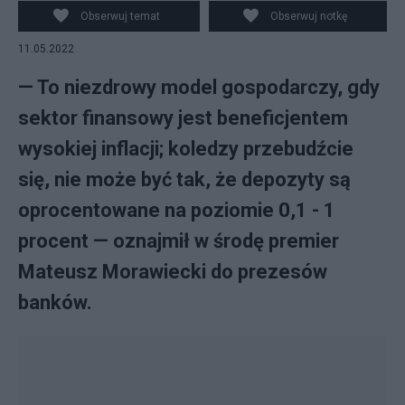
Impact'22 w Poznaniu zaapelował do bankierów,
Obserwuj temat
Obserwuj notkę
negując niezdrowy model gospodarczy, polegający na
11.05.2022
tym, że sektor finansowy jest beneficjentem inflacji (fot.
PAP/Jakub Kaczmarczyk)
— To niezdrowy model gospodarczy, gdy
sektor finansowy jest beneficjentem
wysokiej inflacji; koledzy przebudźcie
się, nie może być tak, że depozyty są
oprocentowane na poziomie 0,1 - 1
procent — oznajmił w środę premier
Mateusz Morawiecki do prezesów
banków.