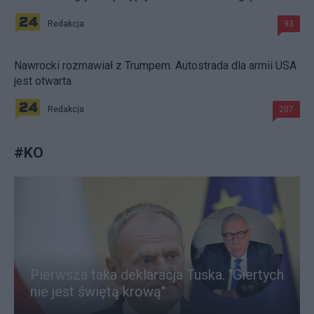
Redakcja
93
Nawrocki rozmawiał z Trumpem. Autostrada dla armii USA
jest otwarta
Redakcja
207
#
KO
Pierwsza taka deklaracja Tuska. "Giertych
nie jest świętą krową"