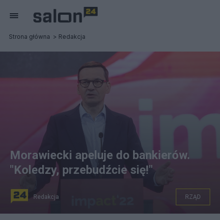
Strona główna
Redakcja
Morawiecki apeluje do bankierów.
"Koledzy, przebudźcie się!"
Redakcja
RZĄD
Premier Mateusz Morawiecki podczas kongresu