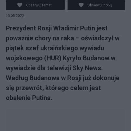
chorować na raka. Fot. PAP/EPA
Obserwuj temat
Obserwuj notkę
13.05.2022
Prezydent Rosji Władimir Putin jest
poważnie chory na raka – oświadczył w
piątek szef ukraińskiego wywiadu
wojskowego (HUR) Kyryło Budanow w
wywiadzie dla telewizji Sky News.
Według Budanowa w Rosji już dokonuje
się przewrót, którego celem jest
obalenie Putina.