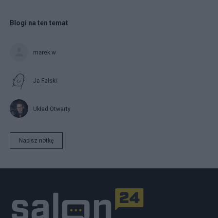
Blogi na ten temat
marek.w
Ja Falski
Układ Otwarty
Napisz notkę