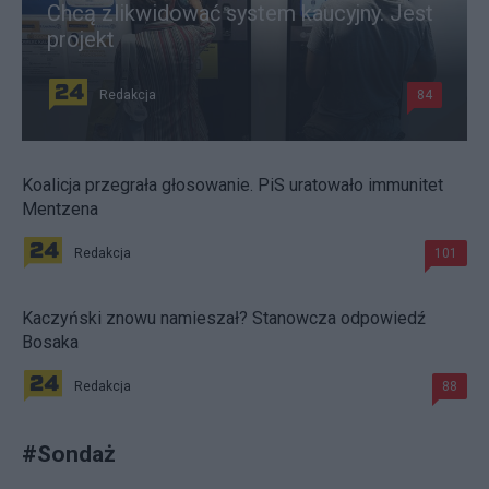
Chcą zlikwidować system kaucyjny. Jest
projekt
Redakcja
84
Koalicja przegrała głosowanie. PiS uratowało immunitet
Mentzena
Redakcja
101
Kaczyński znowu namieszał? Stanowcza odpowiedź
Bosaka
Redakcja
88
#
Sondaż