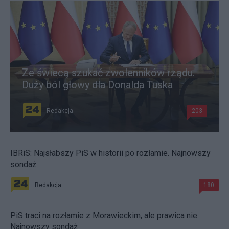
Ze świecą szukać zwolenników rządu.
Duży ból głowy dla Donalda Tuska
Redakcja
203
IBRiS: Najsłabszy PiS w historii po rozłamie. Najnowszy
sondaż
Redakcja
180
PiS traci na rozłamie z Morawieckim, ale prawica nie.
Najnowszy sondaż