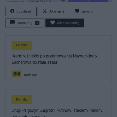
Udostępnij
Udostępnij
Lubię to!
Skomentuj
9
Obserwuj notkę
Polityka
Kreml wściekły po przemówieniu Nawrockiego.
Zacharowa dostała szału
Redakcja
Polityka
Drugi Prigożyn. Zagroził Putinowi atakiem, miliony
obejrzało nagranie