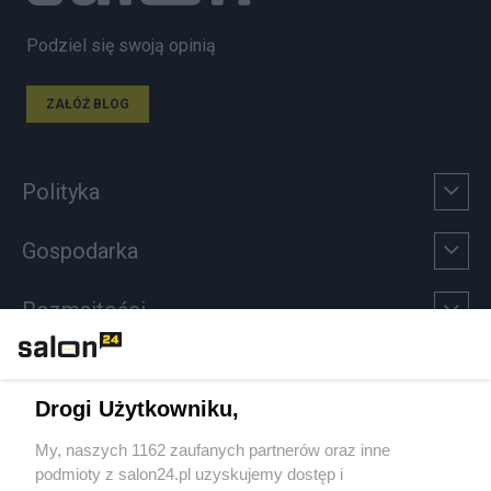
Podziel się swoją opinią
ZAŁÓŻ BLOG
Polityka
Gospodarka
Rozmaitości
Technologie
Drogi Użytkowniku,
Sport
My, naszych 1162 zaufanych partnerów oraz inne
podmioty z salon24.pl uzyskujemy dostęp i
Społeczeństwo