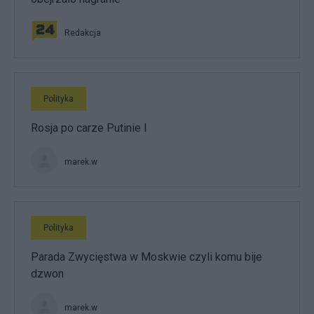
Redakcja
Polityka
Rosja po carze Putinie I
marek.w
Polityka
Parada Zwycięstwa w Moskwie czyli komu bije
dzwon
marek.w