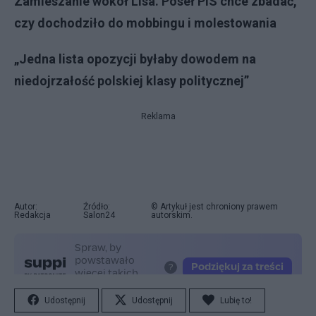
Zamieszanie wokół Lisa. Poseł PiS chce zbadać,
czy dochodziło do mobbingu i molestowania
„Jedna lista opozycji byłaby dowodem na
niedojrzałość polskiej klasy politycznej”
Reklama
Autor:
Źródło:
© Artykuł jest chroniony prawem
Redakcja
Salon24
autorskim.
Udostępnij
Udostępnij
Lubię to!