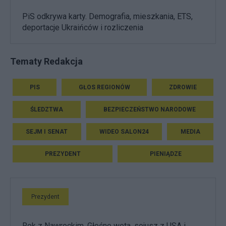
PiS odkrywa karty. Demografia, mieszkania, ETS,
deportacje Ukraińców i rozliczenia
Tematy Redakcja
PIS
GŁOS REGIONÓW
ZDROWIE
ŚLEDZTWA
BEZPIECZEŃSTWO NARODOWE
SEJM I SENAT
WIDEO SALON24
MEDIA
PREZYDENT
PIENIĄDZE
Prezydent
Rok z Nawrockim. Głośne weta, sojusz z USA i