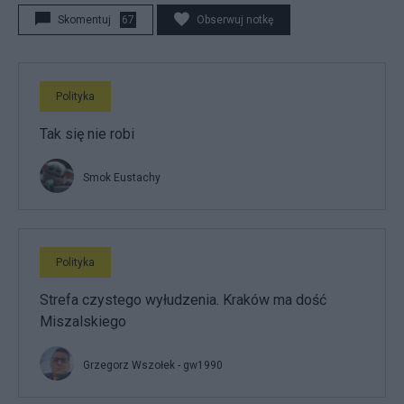
Skomentuj
67
Obserwuj notkę
Polityka
Tak się nie robi
Smok Eustachy
Polityka
Strefa czystego wyłudzenia. Kraków ma dość
Miszalskiego
Grzegorz Wszołek - gw1990