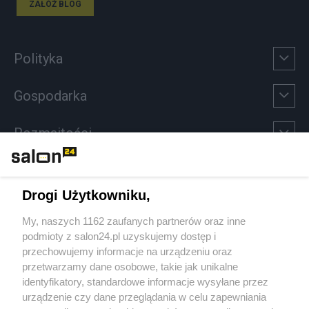
ZAŁÓŻ BLOG
Polityka
Gospodarka
Rozmaitości
Technologie
Drogi Użytkowniku,
Sport
My, naszych 1162 zaufanych partnerów oraz inne
podmioty z salon24.pl uzyskujemy dostęp i
Społeczeństwo
przechowujemy informacje na urządzeniu oraz
przetwarzamy dane osobowe, takie jak unikalne
Kultura
identyfikatory, standardowe informacje wysyłane przez
urządzenie czy dane przeglądania w celu zapewniania