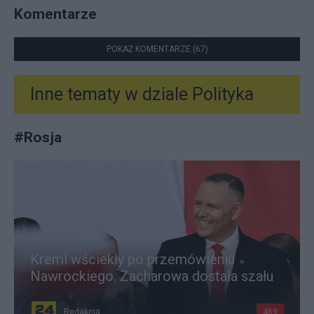
Komentarze
POKAŻ KOMENTARZE (67)
Inne tematy w dziale
Polityka
#
Rosja
Kreml wściekły po przemówieniu
Nawrockiego. Zacharowa dostała szału
Redakcja
469