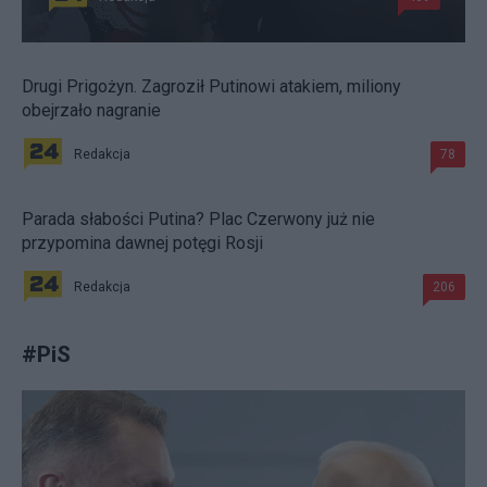
Drugi Prigożyn. Zagroził Putinowi atakiem, miliony
obejrzało nagranie
Redakcja
78
Parada słabości Putina? Plac Czerwony już nie
przypomina dawnej potęgi Rosji
Redakcja
206
#
PiS