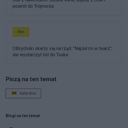
powrót do Trójmorza
Film
Olbrychski skarży się na rząd. "Napluł mi w twarz",
ale wystarczył list do Tuska
Piszą na ten temat
Rafał Woś
Blogi na ten temat