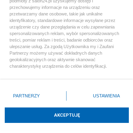
podmioty z salon24.pl uzyskujemy dostęp i
przechowujemy informacje na urządzeniu oraz
Zmiana premiera Wielkiej Brytanii. Kim jest Andy
przetwarzamy dane osobowe, takie jak unikalne
Burnham?
identyfikatory, standardowe informacje wysyłane przez
urządzenie czy dane przeglądania w celu zapewniania
Redakcja
spersonalizowanych reklam, wybór spersonalizowanych
treści, pomiar reklam i treści, badanie odbiorców oraz
ulepszanie usług. Za zgodą Użytkownika my i Zaufani
Partnerzy możemy używać dokładnych danych
Polityka
geolokalizacyjnych oraz aktywnie skanować
charakterystykę urządzenia do celów identyfikacji.
Polityczny chaos w Wielkiej Brytanii. Starmer podał
Ponieważ cenimy Twoją prywatność, prosimy o zgodę na
się do dymisji
korzystanie z tych technologii poprzez kliknięcie
„Akceptuję”. Zgoda jest dobrowolna i zawsze możesz ją
zmienić/wycofać klikając przycisk ustawień prywatności
Redakcja
PARTNERZY
USTAWIENIA
znajdujący się w lewym dolnym rogu strony
. Niektóre
rodzaje przetwarzania danych nie wymagają zgody
użytkownika, ale masz prawo sprzeciwić się takiemu
AKCEPTUJĘ
przetwarzaniu. Preferencje będą miały zastosowania tylko
Polityka
na tej witrynie.