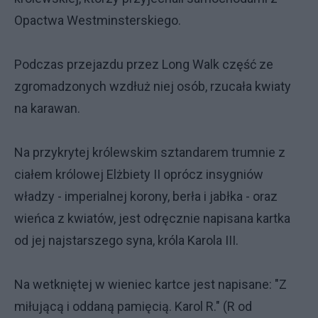
Opactwa Westminsterskiego.
Podczas przejazdu przez Long Walk część ze
zgromadzonych wzdłuż niej osób, rzucała kwiaty
na karawan.
Na przykrytej królewskim sztandarem trumnie z
ciałem królowej Elżbiety II oprócz insygniów
władzy - imperialnej korony, berła i jabłka - oraz
wieńca z kwiatów, jest odręcznie napisana kartka
od jej najstarszego syna, króla Karola III.
Na wetkniętej w wieniec kartce jest napisane: "Z
miłującą i oddaną pamięcią. Karol R." (R od