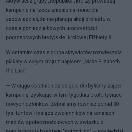
Aktywiści z grupy „Republika”, którzy prowadzą
kampanie na rzecz zniesienia monarchii
zapowiedzieli, że nie planują akcji protestu w
czasie poniedziałkowych uroczystości
pogrzebowych brytyjskiej królowej Elżbiety II.
W ostatnim czasie grupa aktywistów rozwieszała
plakaty w całym kraju z napisem „Make Elizabeth
the Last”.
— W ciągu ostatnich dziesięciu dni byliśmy zajęci
kampanią, zyskując w tym tygodniu około tysiąca
nowych członków. Zebraliśmy również ponad 30
tys. funtów i tysiące zwolenników na kanałach
mediów społecznościowych w związku z
popularnością hashtagu "notmyking" — powiedział