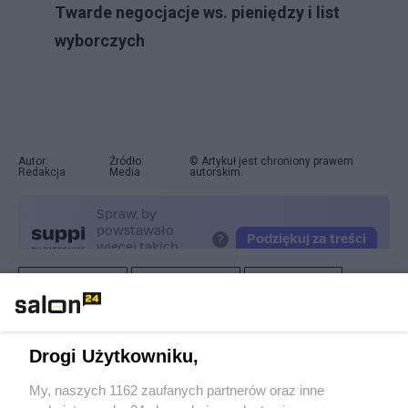
Twarde negocjacje ws. pieniędzy i list
wyborczych
Autor:
Źródło:
© Artykuł jest chroniony prawem
Redakcja
Media
autorskim.
Udostępnij
Udostępnij
Lubię to!
Skomentuj
18
Obserwuj notkę
Drogi Użytkowniku,
My, naszych 1162 zaufanych partnerów oraz inne
Polityka