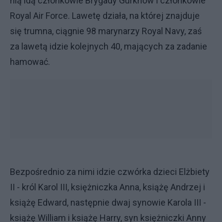
nią idą członkowie Brygady Gurkhów i członkowie
Royal Air Force. Lawetę działa, na której znajduje
się trumna, ciągnie 98 marynarzy Royal Navy, zaś
za lawetą idzie kolejnych 40, mających za zadanie
hamować.
Bezpośrednio za nimi idzie czwórka dzieci Elżbiety
II - król Karol III, księżniczka Anna, książę Andrzej i
książę Edward, następnie dwaj synowie Karola III -
książę William i książę Harry, syn księżniczki Anny