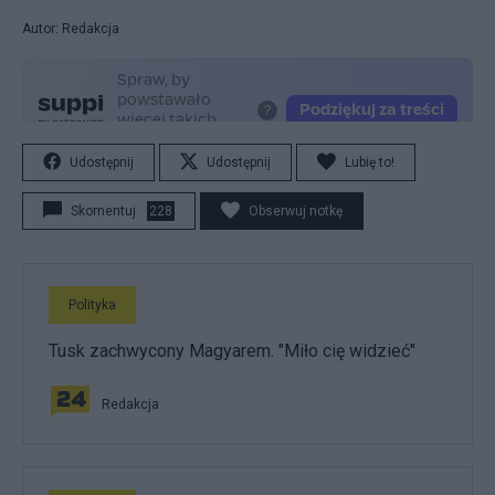
Autor: Redakcja
Udostępnij
Udostępnij
Lubię to!
Skomentuj
228
Obserwuj notkę
Polityka
Tusk zachwycony Magyarem. "Miło cię widzieć"
Redakcja