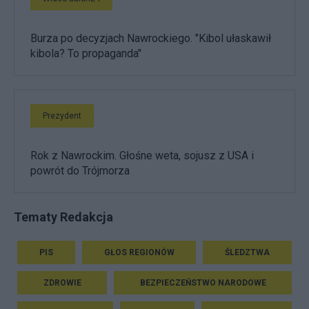
Burza po decyzjach Nawrockiego. "Kibol ułaskawił
kibola? To propaganda"
Prezydent
Rok z Nawrockim. Głośne weta, sojusz z USA i
powrót do Trójmorza
Tematy Redakcja
PIS
GŁOS REGIONÓW
ŚLEDZTWA
ZDROWIE
BEZPIECZEŃSTWO NARODOWE