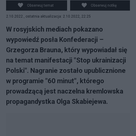
emitowane są antypolskie materiały. Fot. YouTube
Obserwuj temat
Obserwuj notkę
2.10.2022 , ostatnia aktualizacja: 2.10.2022, 22:25
W rosyjskich mediach pokazano
wypowiedź posła Konfederacji –
Grzegorza Brauna, który wypowiadał się
na temat manifestacji "Stop ukrainizacji
Polski". Nagranie zostało upublicznione
w programie "60 minut", którego
prowadzącą jest naczelna kremlowska
propagandystka Olga Skabiejewa.