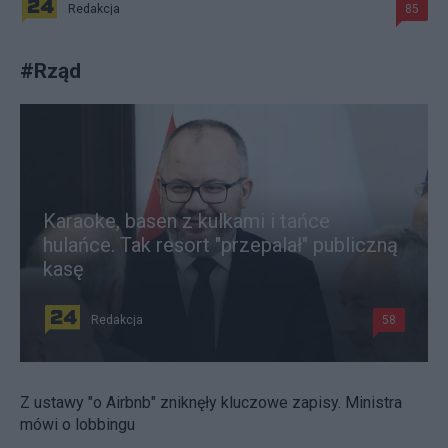
Redakcja
85
#
Rząd
Karaoke, basen z kulkami i tańce
hulańce. Tak resort "przepalał" publiczną
kasę
Redakcja
58
Z ustawy "o Airbnb" zniknęły kluczowe zapisy. Ministra
mówi o lobbingu