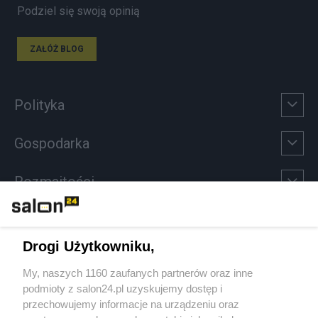
Podziel się swoją opinią
ZAŁÓŻ BLOG
Polityka
Gospodarka
Rozmaitości
Technologie
Drogi Użytkowniku,
Sport
My, naszych 1160 zaufanych partnerów oraz inne
podmioty z salon24.pl uzyskujemy dostęp i
Społeczeństwo
przechowujemy informacje na urządzeniu oraz