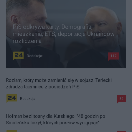
PiS odkrywa karty. Demografia,
mieszkania, ETS, deportacje Ukraińców i
rozliczenia
Redakcja
117
Rozłam, który może zamienić się w sojusz. Terlecki
zdradza tajemnice z posiedzeń PiS
Redakcja
89
Hofman bezlitosny dla Kurskiego. "48 godzin po
Smoleńsku liczył, których posłów wyciągnąć"