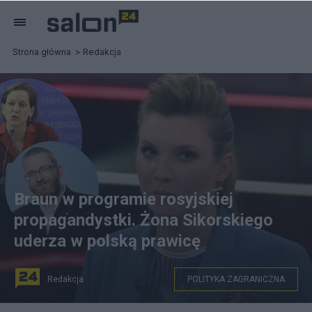
Strona główna
Redakcja
Braun w programie rosyjskiej
propagandystki. Żona Sikorskiego
uderza w polską prawicę
Redakcja
POLITYKA ZAGRANICZNA
W głównym programie rosyjskiej telewizji regularnie