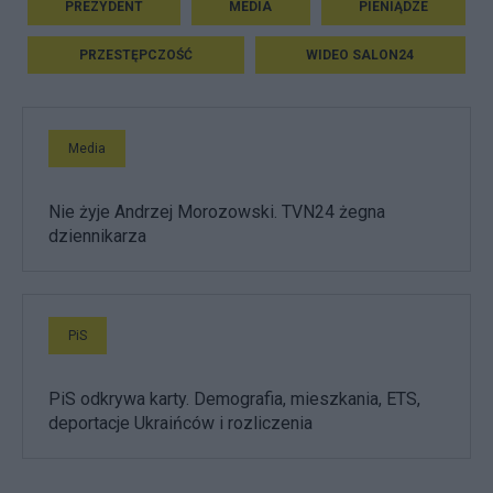
PREZYDENT
MEDIA
PIENIĄDZE
PRZESTĘPCZOŚĆ
WIDEO SALON24
Media
Nie żyje Andrzej Morozowski. TVN24 żegna
dziennikarza
PiS
PiS odkrywa karty. Demografia, mieszkania, ETS,
deportacje Ukraińców i rozliczenia