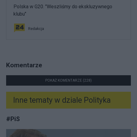
Polska w G20. "Weszliśmy do ekskluzywnego
klubu"
Redakcja
Komentarze
POKAŻ KOMENTARZE (228)
Inne tematy w dziale
Polityka
#
PiS