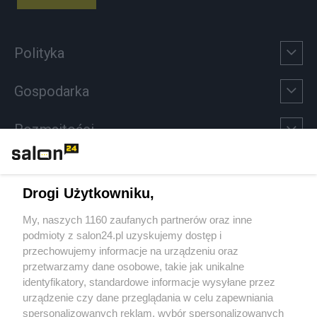
Polityka
Gospodarka
Rozmaitości
Technologie
Drogi Użytkowniku,
Sport
My, naszych 1160 zaufanych partnerów oraz inne
podmioty z salon24.pl uzyskujemy dostęp i
Społeczeństwo
przechowujemy informacje na urządzeniu oraz
przetwarzamy dane osobowe, takie jak unikalne
Kultura
identyfikatory, standardowe informacje wysyłane przez
urządzenie czy dane przeglądania w celu zapewniania
spersonalizowanych reklam, wybór spersonalizowanych