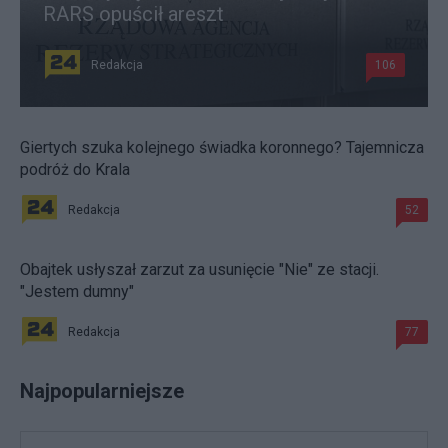
RARS opuścił areszt
Redakcja
106
Giertych szuka kolejnego świadka koronnego? Tajemnicza
podróż do Krala
Redakcja
52
Obajtek usłyszał zarzut za usunięcie "Nie" ze stacji.
"Jestem dumny"
Redakcja
77
Najpopularniejsze