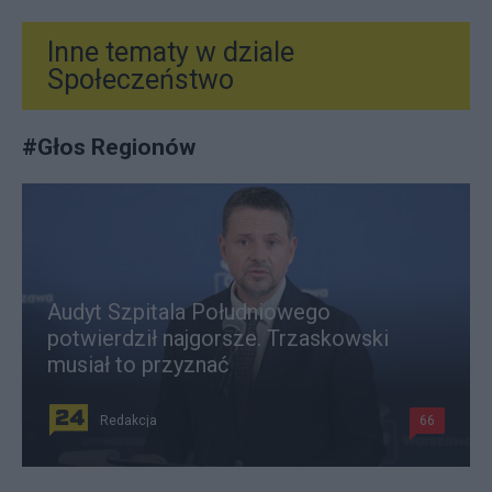
Inne tematy w dziale
Społeczeństwo
#
Głos Regionów
Audyt Szpitala Południowego
potwierdził najgorsze. Trzaskowski
musiał to przyznać
Redakcja
66