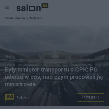
Strona główna
Redakcja
Były minister transportu o CPK: PO
uderza w coś, nad czym pracowali jej
ministrowie
Redakcja
NA WEEKEND
Koncepcja CPK. Fot. Centralny Port Komunikacyjny