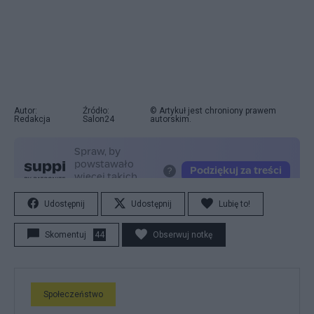
Autor:
Źródło:
© Artykuł jest chroniony prawem
Redakcja
Salon24
autorskim.
Udostępnij
Udostępnij
Lubię to!
Skomentuj
44
Obserwuj notkę
Społeczeństwo