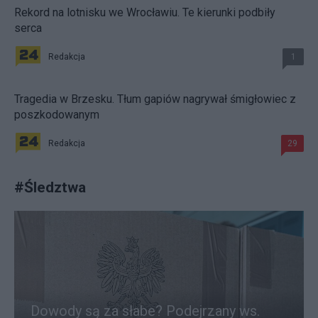
Rekord na lotnisku we Wrocławiu. Te kierunki podbiły
serca
Redakcja
1
Tragedia w Brzesku. Tłum gapiów nagrywał śmigłowiec z
poszkodowanym
Redakcja
29
#
Śledztwa
Dowody są za słabe? Podejrzany ws.