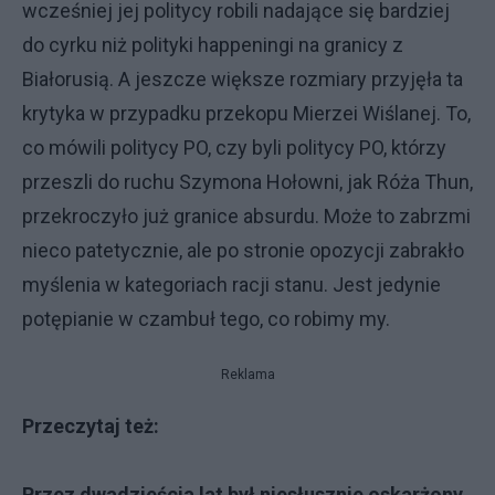
wcześniej jej politycy robili nadające się bardziej
do cyrku niż polityki happeningi na granicy z
Białorusią. A jeszcze większe rozmiary przyjęła ta
krytyka w przypadku przekopu Mierzei Wiślanej. To,
co mówili politycy PO, czy byli politycy PO, którzy
przeszli do ruchu Szymona Hołowni, jak Róża Thun,
przekroczyło już granice absurdu. Może to zabrzmi
nieco patetycznie, ale po stronie opozycji zabrakło
myślenia w kategoriach racji stanu. Jest jedynie
potępianie w czambuł tego, co robimy my.
Reklama
Przeczytaj też:
Przez dwadzieścia lat był niesłusznie oskarżony.