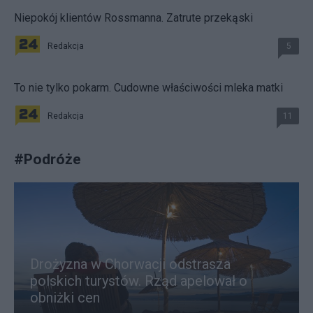
Niepokój klientów Rossmanna. Zatrute przekąski
Redakcja
5
To nie tylko pokarm. Cudowne właściwości mleka matki
Redakcja
11
#
Podróże
Drożyzna w Chorwacji odstrasza
polskich turystów. Rząd apelował o
obniżki cen