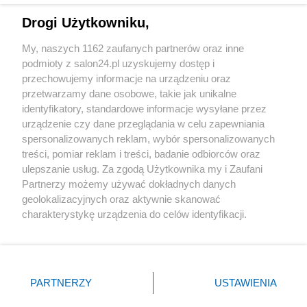
Drogi Użytkowniku,
Sport
My, naszych 1162 zaufanych partnerów oraz inne
podmioty z salon24.pl uzyskujemy dostęp i
Społeczeństwo
przechowujemy informacje na urządzeniu oraz
przetwarzamy dane osobowe, takie jak unikalne
Kultura
identyfikatory, standardowe informacje wysyłane przez
urządzenie czy dane przeglądania w celu zapewniania
spersonalizowanych reklam, wybór spersonalizowanych
treści, pomiar reklam i treści, badanie odbiorców oraz
ulepszanie usług. Za zgodą Użytkownika my i Zaufani
X
Facebook
Instagram
Youtube
Partnerzy możemy używać dokładnych danych
geolokalizacyjnych oraz aktywnie skanować
charakterystykę urządzenia do celów identyfikacji.
Web Content Media sp. z o. o. © 2022
Ponieważ cenimy Twoją prywatność, prosimy o zgodę na
korzystanie z tych technologii poprzez kliknięcie
„Akceptuję”. Zgoda jest dobrowolna i zawsze możesz ją
Pomoc
O nas
Praca
Reklama
Kontakt
zmienić/wycofać klikając przycisk ustawień prywatności
PARTNERZY
USTAWIENIA
znajdujący się w lewym dolnym rogu strony
. Niektóre