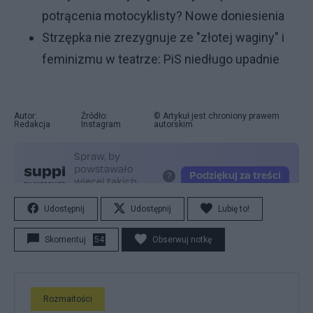
potrącenia motocyklisty? Nowe doniesienia
Strzępka nie zrezygnuje ze "złotej waginy" i
feminizmu w teatrze: PiS niedługo upadnie
Autor:
Źródło:
© Artykuł jest chroniony prawem
Redakcja
Instagram
autorskim.
Udostępnij
Udostępnij
Lubię to!
Skomentuj
54
Obserwuj notkę
Rozmaitości