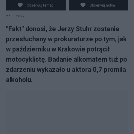
potrącenia motocyklisty w Krakowie? (fot.
Obserwuj temat
Obserwuj notkę
PAP/Pixabay/Google Maps)
27.11.2022
"Fakt" donosi, że Jerzy Stuhr zostanie
przesłuchany w prokuraturze po tym, jak
w październiku w Krakowie potrącił
motocyklistę. Badanie alkomatem tuż po
zdarzeniu wykazało u aktora 0,7 promila
alkoholu.