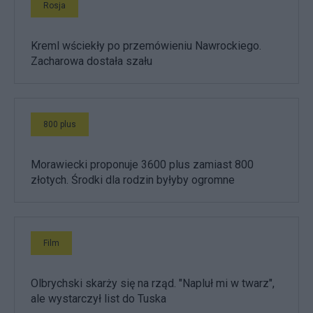
Rosja
Kreml wściekły po przemówieniu Nawrockiego.
Zacharowa dostała szału
800 plus
Morawiecki proponuje 3600 plus zamiast 800
złotych. Środki dla rodzin byłyby ogromne
Film
Olbrychski skarży się na rząd. "Napluł mi w twarz",
ale wystarczył list do Tuska