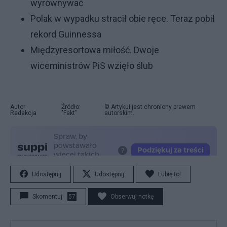
wyrównywać
Polak w wypadku stracił obie ręce. Teraz pobił
rekord Guinnessa
Międzyresortowa miłość. Dwoje
wiceministrów PiS wzięło ślub
Autor:
Źródło:
© Artykuł jest chroniony prawem
Redakcja
"Fakt"
autorskim.
Udostępnij
Udostępnij
Lubię to!
Skomentuj
57
Obserwuj notkę