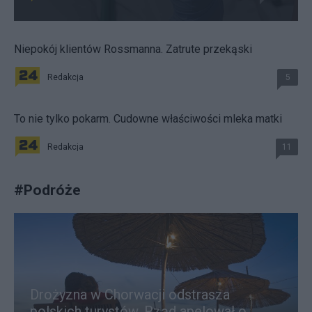
Niepokój klientów Rossmanna. Zatrute przekąski
Redakcja
5
To nie tylko pokarm. Cudowne właściwości mleka matki
Redakcja
11
#
Podróże
Drożyzna w Chorwacji odstrasza
polskich turystów. Rząd apelował o