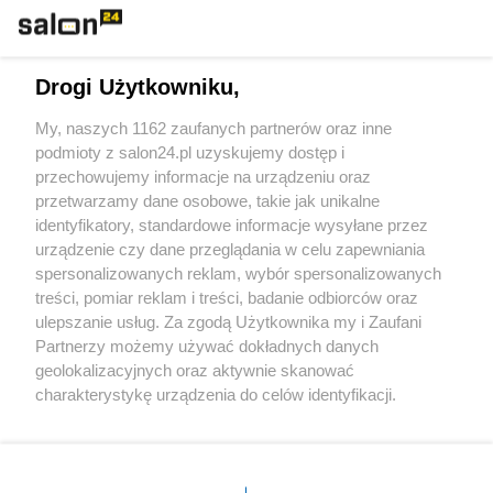
Technologie
Drogi Użytkowniku,
Sport
My, naszych 1162 zaufanych partnerów oraz inne
podmioty z salon24.pl uzyskujemy dostęp i
Społeczeństwo
przechowujemy informacje na urządzeniu oraz
przetwarzamy dane osobowe, takie jak unikalne
Kultura
identyfikatory, standardowe informacje wysyłane przez
urządzenie czy dane przeglądania w celu zapewniania
spersonalizowanych reklam, wybór spersonalizowanych
treści, pomiar reklam i treści, badanie odbiorców oraz
ulepszanie usług. Za zgodą Użytkownika my i Zaufani
X
Facebook
Instagram
Youtube
Partnerzy możemy używać dokładnych danych
geolokalizacyjnych oraz aktywnie skanować
charakterystykę urządzenia do celów identyfikacji.
Web Content Media sp. z o. o. © 2022
Ponieważ cenimy Twoją prywatność, prosimy o zgodę na
korzystanie z tych technologii poprzez kliknięcie
„Akceptuję”. Zgoda jest dobrowolna i zawsze możesz ją
Pomoc
O nas
Praca
Reklama
Kontakt
zmienić/wycofać klikając przycisk ustawień prywatności