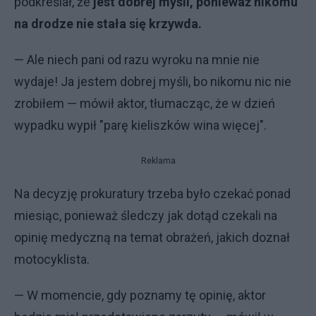
podkreślał, że
jest dobrej myśli, ponieważ nikomu
na drodze nie stała się krzywda.
— Ale niech pani od razu wyroku na mnie nie
wydaje! Ja jestem dobrej myśli, bo nikomu nic nie
zrobiłem — mówił aktor, tłumacząc, że w dzień
wypadku wypił "parę kieliszków wina więcej".
Reklama
Na decyzję prokuratury trzeba było czekać ponad
miesiąc, ponieważ śledczy jak dotąd czekali na
opinię medyczną na temat obrażeń, jakich doznał
motocyklista.
— W momencie, gdy poznamy tę opinię, aktor