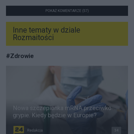
POKAŻ KOMENTARZE (57)
Inne tematy w dziale
Rozmaitości
#
Zdrowie
Nowa szczepionka mRNA przeciwko
grypie. Kiedy będzie w Europie?
Redakcja
34