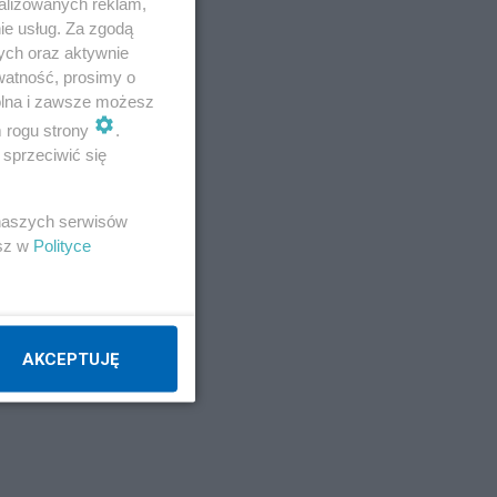
alizowanych reklam,
ie usług. Za zgodą
ych oraz aktywnie
watność, prosimy o
wolna i zawsze możesz
m rogu strony
.
sprzeciwić się
 naszych serwisów
esz w
Polityce
AKCEPTUJĘ