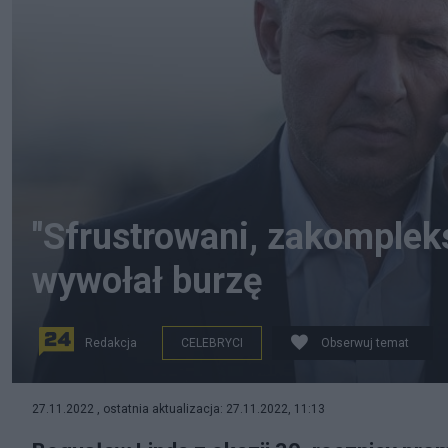
"Sfrustrowani, zakompleks
wywołał burzę
Redakcja
CELEBRYCI
Obserwuj temat
Bogusław Linda w wywiadzie dla "Newsweeka" wypowie
27.11.2022 , ostatnia aktualizacja: 27.11.2022, 11:13
poruszył też temat demokracji w Polsce. (fot. Twitter)