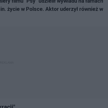
iery filmu "Psy" udzielił wywiadu na łamach
. życie w Polsce. Aktor uderzył również w
racji"