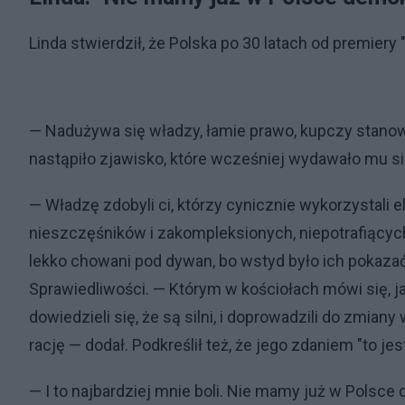
Linda stwierdził, że Polska po 30 latach od premiery
— Nadużywa się władzy, łamie prawo, kupczy stanowis
nastąpiło zjawisko, które wcześniej wydawało mu się
— Władzę zdobyli ci, którzy cynicznie wykorzystali e
nieszczęśników i zakompleksionych, niepotrafiącyc
lekko chowani pod dywan, bo wstyd było ich pokaza
Sprawiedliwości. — Którym w kościołach mówi się, j
dowiedzieli się, że są silni, i doprowadzili do zmian
rację — dodał. Podkreślił też, że jego zdaniem "to jes
— I to najbardziej mnie boli. Nie mamy już w Polsce