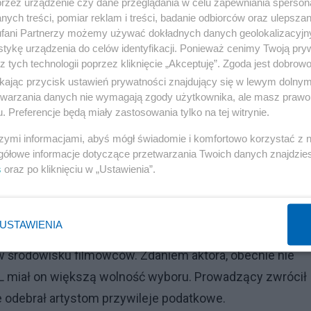
przez urządzenie czy dane przeglądania w celu zapewniania sperson
ych treści, pomiar reklam i treści, badanie odbiorców oraz ulepszan
fani Partnerzy możemy używać dokładnych danych geolokalizacyjn
tykę urządzenia do celów identyfikacji. Ponieważ cenimy Twoją pry
z tych technologii poprzez kliknięcie „Akceptuję”. Zgoda jest dobro
ikając przycisk ustawień prywatności znajdujący się w lewym dolny
etwarzania danych nie wymagają zgody użytkownika, ale masz prawo 
. Preferencje będą miały zastosowania tylko na tej witrynie.
Reklama
szymi informacjami, abyś mógł świadomie i komfortowo korzystać z
rzymać stołki — powiedział.
gółowe informacje dotyczące przetwarzania Twoich danych znajdzi
s
oraz po kliknięciu w „Ustawienia”.
yzm. Sąd przychyla się do wniosku policji
sku filmowym
USTAWIENIA
 w środowisku filmowców. Zdaniem aktora, obecnie nie
SL miał on większą wolność wyboru. Prowadzący zwrócił
odebrał artystom przywileje podatkowe.