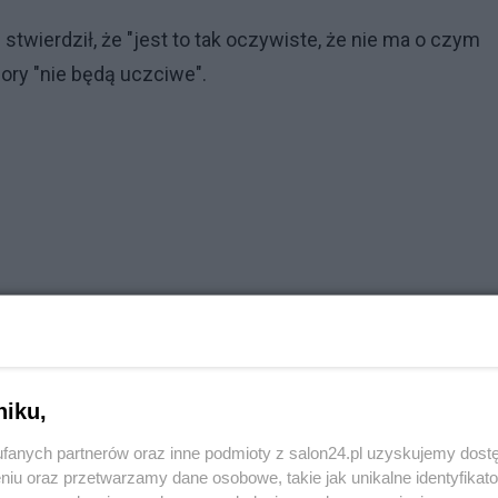
twierdził, że "jest to tak oczywiste, że nie ma o czym
ory "nie będą uczciwe".
niku,
fanych partnerów oraz inne podmioty z salon24.pl uzyskujemy dost
niu oraz przetwarzamy dane osobowe, takie jak unikalne identyfikat