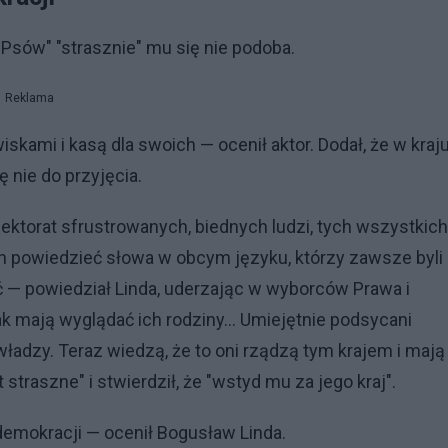
 "Psów" "strasznie" mu się nie podoba.
Reklama
kami i kasą dla swoich — ocenił aktor. Dodał, że w kraj
 nie do przyjęcia.
lektorat sfrustrowanych, biednych ludzi, tych wszystkich
h powiedzieć słowa w obcym języku, którzy zawsze byli
ć — powiedział Linda, uderzając w wyborców Prawa i
ak mają wyglądać ich rodziny… Umiejętnie podsycani
y władzy. Teraz wiedzą, że to oni rządzą tym krajem i mają
t straszne" i stwierdził, że "wstyd mu za jego kraj".
 demokracji — ocenił Bogusław Linda.