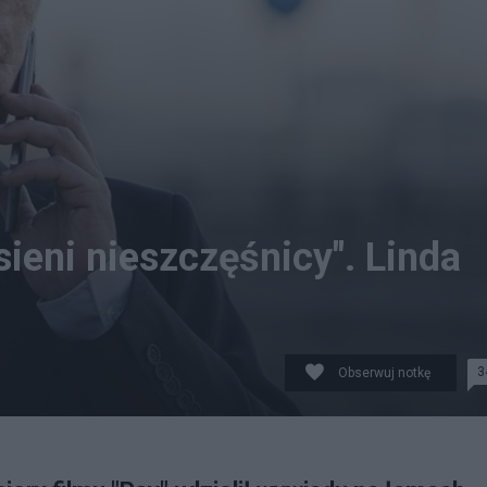
ieni nieszczęśnicy". Linda
3
Obserwuj notkę
dział się na temat wyborców obecnego rządu. Aktor