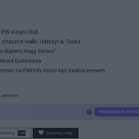
PiS wzięło ślub
 straszne walki. Uderzył w Tuska
to dopiero mają serwis"
 rekord Guinnessa
 Niemiec na Patrioty może być zaskoczeniem
 autorskim.
komentuj
348
Obserwuj notkę