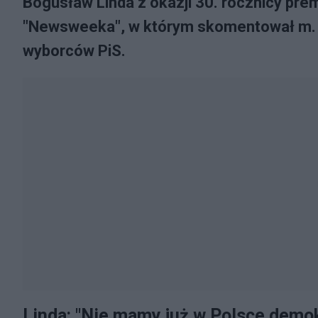
Bogusław Linda z okazji 30. rocznicy prem
"Newsweeka", w którym skomentował m. in
wyborców PiS.
Linda: "Nie mamy już w Polsce demok