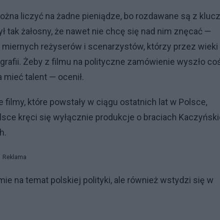
 można liczyć na żadne pieniądze, bo rozdawane są z kluc
ył tak żałosny, że nawet nie chcę się nad nim znęcać —
 miernych reżyserów i scenarzystów, którzy przez wieki
grafii. Żeby z filmu na polityczne zamówienie wyszło co
 mieć talent — ocenił.
 filmy, które powstały w ciągu ostatnich lat w Polsce,
sce kręci się wyłącznie produkcje o braciach Kaczyński
ch.
Reklama
lmie na temat polskiej polityki, ale również wstydzi się w