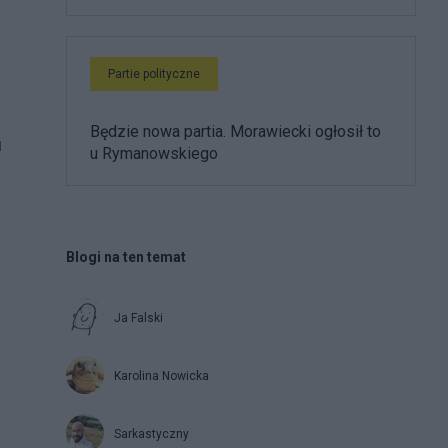
Partie polityczne
Będzie nowa partia. Morawiecki ogłosił to
u
u Rymanowskiego
Blogi na ten temat
Ja Falski
Karolina Nowicka
Sarkastyczny