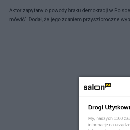
Aktor zapytany o powody braku demokracji w Polsce s
mówić". Dodał, że jego zdaniem przyszłoroczne wyb
Drogi Użytkow
My, naszych 1160 zau
informacje na urządze