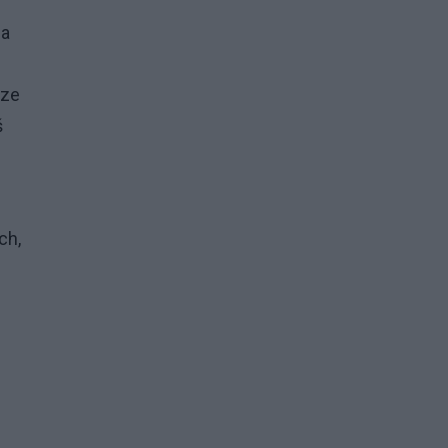
za
 ze
ś
ch,