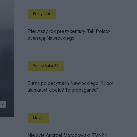
Prezydent
Pierwszy rok prezydentury. Tak Polacy
oceniają Nawrockiego
Wideo Salon24
Burza po decyzjach Nawrockiego. "Kibol
ułaskawił kibola? To propaganda"
48
Media
Nie żyje Andrzej Morozowski. TVN24