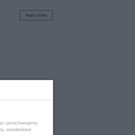
Napisz notkę
ęp i przechowujemy
ory, standardowe