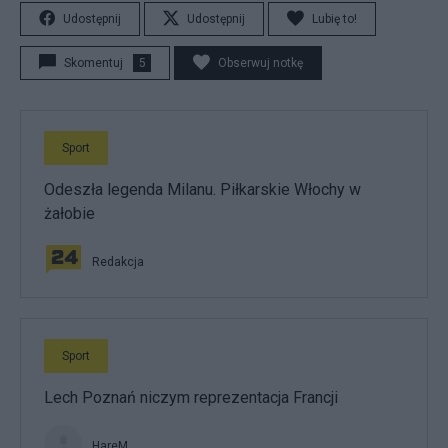
Udostępnij
Udostępnij
Lubię to!
Skomentuj
5
Obserwuj notkę
Sport
Odeszła legenda Milanu. Piłkarskie Włochy w
żałobie
Redakcja
Sport
Lech Poznań niczym reprezentacja Francji
HareM