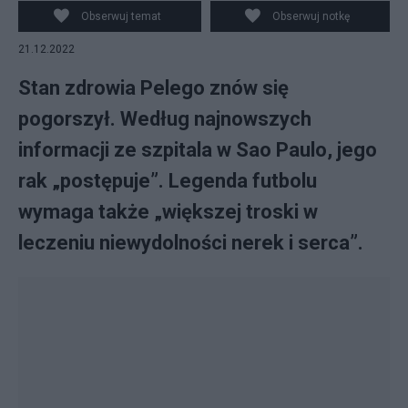
(Brazylia). Fot. PAP/EPA/Sebastiao Moreira
Obserwuj temat
Obserwuj notkę
21.12.2022
Stan zdrowia Pelego znów się
pogorszył. Według najnowszych
informacji ze szpitala w Sao Paulo, jego
rak „postępuje”. Legenda futbolu
wymaga także „większej troski w
leczeniu niewydolności nerek i serca”.