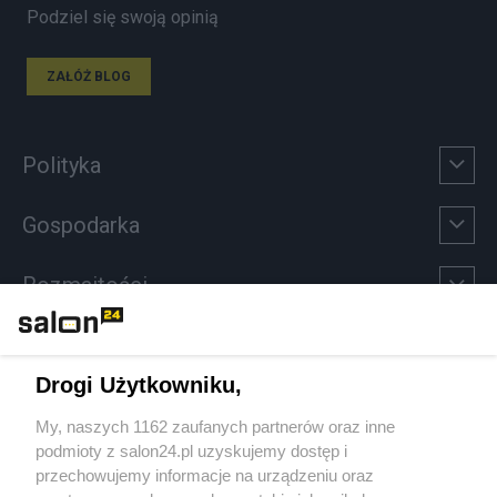
Podziel się swoją opinią
ZAŁÓŻ BLOG
Polityka
Gospodarka
Rozmaitości
Technologie
Drogi Użytkowniku,
Sport
My, naszych 1162 zaufanych partnerów oraz inne
podmioty z salon24.pl uzyskujemy dostęp i
Społeczeństwo
przechowujemy informacje na urządzeniu oraz