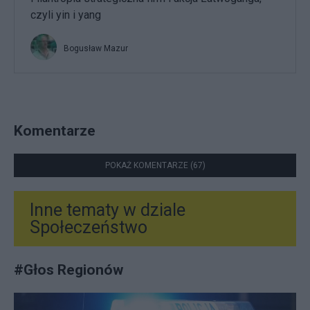
czyli yin i yang
Bogusław Mazur
Komentarze
POKAŻ KOMENTARZE (67)
Inne tematy w dziale
Społeczeństwo
#
Głos Regionów