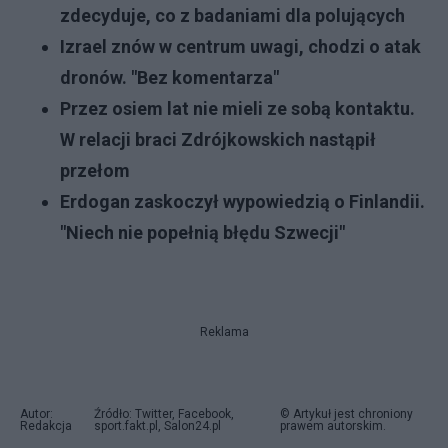
zdecyduje, co z badaniami dla polujących
Izrael znów w centrum uwagi, chodzi o atak
dronów. "Bez komentarza"
Przez osiem lat nie mieli ze sobą kontaktu.
W relacji braci Zdrójkowskich nastąpił
przełom
Erdogan zaskoczył wypowiedzią o Finlandii.
"Niech nie popełnią błędu Szwecji"
Reklama
Autor:
Źródło: Twitter, Facebook,
© Artykuł jest chroniony
Redakcja
sport.fakt.pl, Salon24.pl
prawem autorskim.