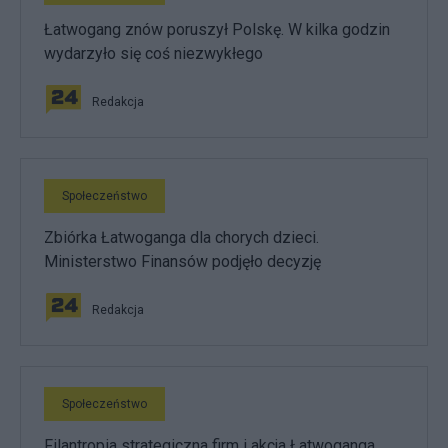
Łatwogang znów poruszył Polskę. W kilka godzin
wydarzyło się coś niezwykłego
Redakcja
Społeczeństwo
Zbiórka Łatwoganga dla chorych dzieci.
Ministerstwo Finansów podjęło decyzję
Redakcja
Społeczeństwo
Filantropia strategiczna firm i akcja Łatwoganga,