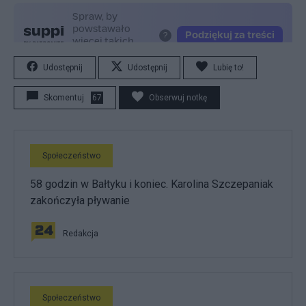
Udostępnij
Udostępnij
Lubię to!
Skomentuj
67
Obserwuj notkę
Społeczeństwo
58 godzin w Bałtyku i koniec. Karolina Szczepaniak
zakończyła pływanie
Redakcja
Społeczeństwo