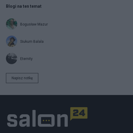
Blogi na ten temat
Bogusław Mazur
Siukum Balala
Eternity
Napisz notkę