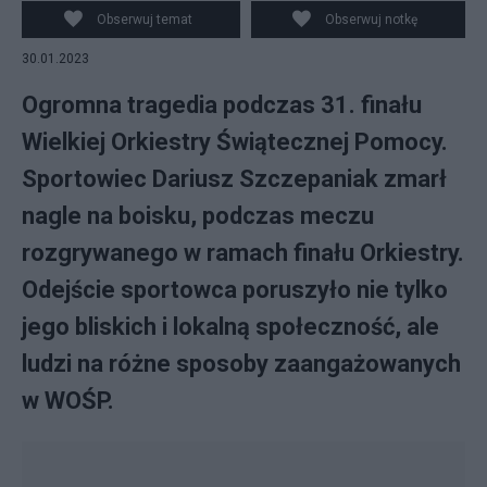
sportowca na boisku. Fot. PAP/Andrzej Lange /
Obserwuj temat
Obserwuj notkę
Facebook / APO / Canva
30.01.2023
Ogromna tragedia podczas 31. finału
Wielkiej Orkiestry Świątecznej Pomocy.
Sportowiec Dariusz Szczepaniak zmarł
nagle na boisku, podczas meczu
rozgrywanego w ramach finału Orkiestry.
Odejście sportowca poruszyło nie tylko
jego bliskich i lokalną społeczność, ale
ludzi na różne sposoby zaangażowanych
w WOŚP.