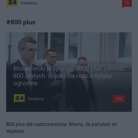
Redakcja
79
#
800 plus
Morawiecki proponuje 3600 plus zamiast
800 złotych. Środki dla rodzin byłyby
ogromne
Redakcja
206
800 plus dla cudzoziemców. Wiemy, ile państwo im
wypłaca