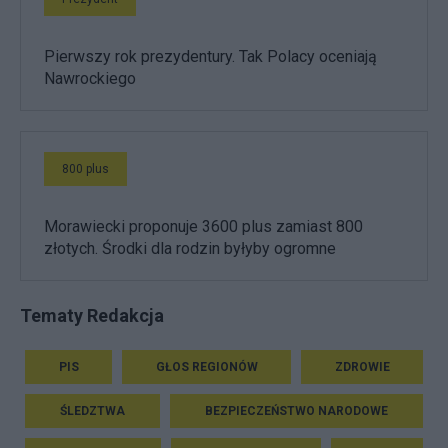
Pierwszy rok prezydentury. Tak Polacy oceniają
Nawrockiego
800 plus
Morawiecki proponuje 3600 plus zamiast 800
złotych. Środki dla rodzin byłyby ogromne
Tematy Redakcja
PIS
GŁOS REGIONÓW
ZDROWIE
ŚLEDZTWA
BEZPIECZEŃSTWO NARODOWE