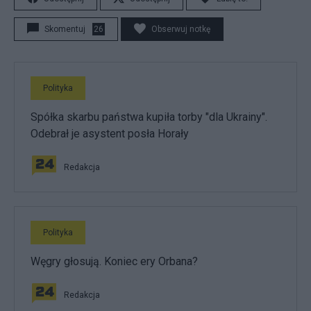
Skomentuj
26
Obserwuj notkę
Polityka
Spółka skarbu państwa kupiła torby "dla Ukrainy".
Odebrał je asystent posła Horały
Redakcja
Polityka
Węgry głosują. Koniec ery Orbana?
Redakcja