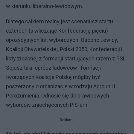
w kierunku liberalno-lewicowym.
Dlatego całkiem realny jest scenariusz startu
czterech (a wliczając Konfederację pięciu)
opozycyjnych list wyborczych. Osobno Lewicy,
Koalicji Obywatelskiej, Polski 2050, Konfederacji i
listy złożonej z formacji startujących razem z PSL.
Sojusz taki oprócz ludowców i formacji
tworzących Koalicję Polskę mógłby być
poszerzony o organizacje w rodzaju Agrounii i
Porozumienia. Odnosić się do prawicowych
wyborców zniechęconych PiS-em.
Reklama
No tak, ale start tak wielu opozycyjnych podmiotów