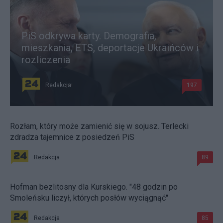
PiS odkrywa karty. Demografia,
mieszkania, ETS, deportacje Ukraińców i
rozliczenia
Redakcja
197
Rozłam, który może zamienić się w sojusz. Terlecki
zdradza tajemnice z posiedzeń PiS
Redakcja
89
Hofman bezlitosny dla Kurskiego. "48 godzin po
Smoleńsku liczył, których posłów wyciągnąć"
Redakcja
85