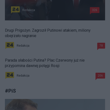
Redakcja
326
Drugi Prigożyn. Zagroził Putinowi atakiem, miliony
obejrzało nagranie
Redakcja
78
Parada słabości Putina? Plac Czerwony już nie
przypomina dawnej potęgi Rosji
Redakcja
206
#
PiS