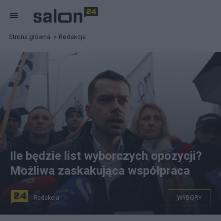
Strona główna
Redakcja
Ile będzie list wyborczych opozycji?
Możliwa zaskakująca współpraca
Redakcja
WYBORY
Lider Agrounii Michał Kołodziejczak. Fot. PAP/Karol