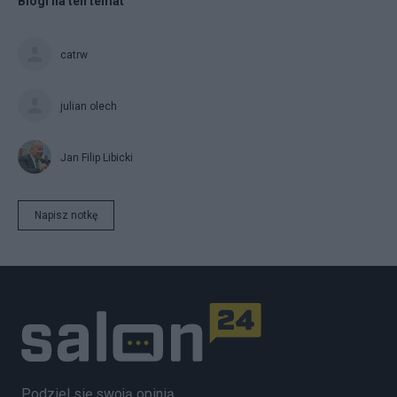
Blogi na ten temat
catrw
julian olech
Jan Filip Libicki
Napisz notkę
Podziel się swoją opinią