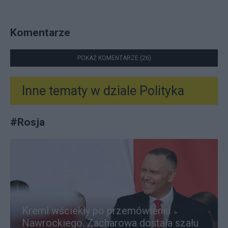
Komentarze
POKAŻ KOMENTARZE (26)
Inne tematy w dziale
Polityka
#
Rosja
Kreml wściekły po przemówieniu
Nawrockiego. Zacharowa dostała szału