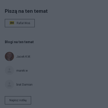
Piszą na ten temat
Rafał Woś
Blogi na ten temat
Jacek K.M.
marek.w
brat Damian
Napisz notkę