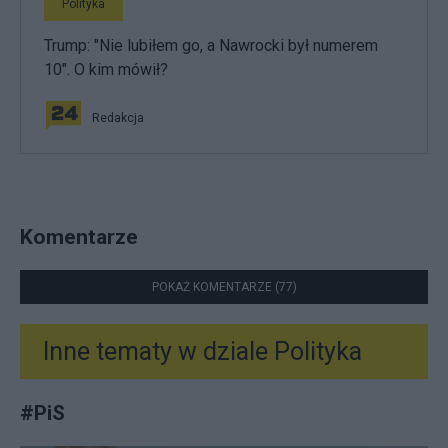
Polityka
Trump: "Nie lubiłem go, a Nawrocki był numerem
10". O kim mówił?
Redakcja
Komentarze
POKAŻ KOMENTARZE (77)
Inne tematy w dziale
Polityka
#
PiS