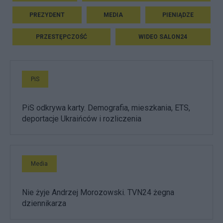
PREZYDENT
MEDIA
PIENIĄDZE
PRZESTĘPCZOŚĆ
WIDEO SALON24
PiS
PiS odkrywa karty. Demografia, mieszkania, ETS,
deportacje Ukraińców i rozliczenia
Media
Nie żyje Andrzej Morozowski. TVN24 żegna
dziennikarza