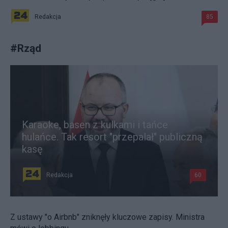
Redakcja
85
#
Rząd
Karaoke, basen z kulkami i tańce
hulańce. Tak resort "przepalał" publiczną
kasę
Redakcja
60
Z ustawy "o Airbnb" zniknęły kluczowe zapisy. Ministra