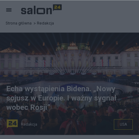
Strona główna
Redakcja
Echa wystąpienia Bidena. „Nowy
sojusz w Europie. I ważny sygnał
wobec Rosji”
Redakcja
USA
Przemowa Bidena odbyła się w Arkadach Kubickiego.