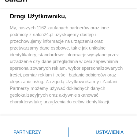
Technologie
Drogi Użytkowniku,
Sport
My, naszych 1162 zaufanych partnerów oraz inne
podmioty z salon24.pl uzyskujemy dostęp i
Społeczeństwo
przechowujemy informacje na urządzeniu oraz
przetwarzamy dane osobowe, takie jak unikalne
Kultura
identyfikatory, standardowe informacje wysyłane przez
urządzenie czy dane przeglądania w celu zapewniania
spersonalizowanych reklam, wybór spersonalizowanych
treści, pomiar reklam i treści, badanie odbiorców oraz
ulepszanie usług. Za zgodą Użytkownika my i Zaufani
X
Facebook
Instagram
Youtube
Partnerzy możemy używać dokładnych danych
geolokalizacyjnych oraz aktywnie skanować
charakterystykę urządzenia do celów identyfikacji.
Web Content Media sp. z o. o. © 2022
Ponieważ cenimy Twoją prywatność, prosimy o zgodę na
korzystanie z tych technologii poprzez kliknięcie
„Akceptuję”. Zgoda jest dobrowolna i zawsze możesz ją
Pomoc
O nas
Praca
Reklama
Kontakt
zmienić/wycofać klikając przycisk ustawień prywatności
PARTNERZY
USTAWIENIA
znajdujący się w lewym dolnym rogu strony
. Niektóre