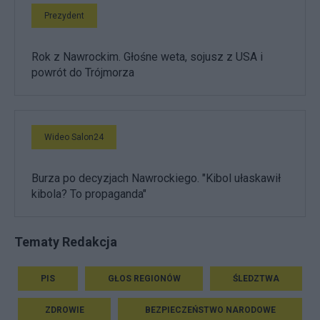
Prezydent
Rok z Nawrockim. Głośne weta, sojusz z USA i
powrót do Trójmorza
Wideo Salon24
Burza po decyzjach Nawrockiego. "Kibol ułaskawił
kibola? To propaganda"
Tematy Redakcja
PIS
GŁOS REGIONÓW
ŚLEDZTWA
ZDROWIE
BEZPIECZEŃSTWO NARODOWE