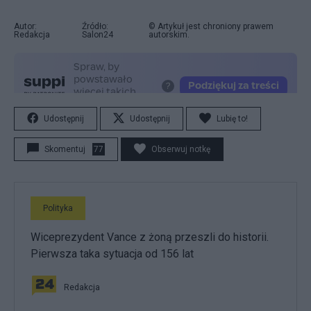
Autor:
Źródło:
© Artykuł jest chroniony prawem
Redakcja
Salon24
autorskim.
Udostępnij
Udostępnij
Lubię to!
Skomentuj
77
Obserwuj notkę
Polityka
Wiceprezydent Vance z żoną przeszli do historii.
Pierwsza taka sytuacja od 156 lat
Redakcja