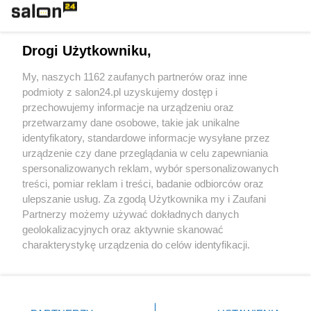
Technologie
Drogi Użytkowniku,
Sport
My, naszych 1162 zaufanych partnerów oraz inne
podmioty z salon24.pl uzyskujemy dostęp i
Społeczeństwo
przechowujemy informacje na urządzeniu oraz
przetwarzamy dane osobowe, takie jak unikalne
Kultura
identyfikatory, standardowe informacje wysyłane przez
urządzenie czy dane przeglądania w celu zapewniania
spersonalizowanych reklam, wybór spersonalizowanych
treści, pomiar reklam i treści, badanie odbiorców oraz
ulepszanie usług. Za zgodą Użytkownika my i Zaufani
X
Facebook
Instagram
Youtube
Partnerzy możemy używać dokładnych danych
geolokalizacyjnych oraz aktywnie skanować
charakterystykę urządzenia do celów identyfikacji.
Web Content Media sp. z o. o. © 2022
Ponieważ cenimy Twoją prywatność, prosimy o zgodę na
korzystanie z tych technologii poprzez kliknięcie
„Akceptuję”. Zgoda jest dobrowolna i zawsze możesz ją
Pomoc
O nas
Praca
Reklama
Kontakt
zmienić/wycofać klikając przycisk ustawień prywatności