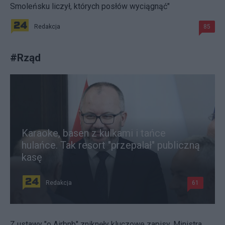
Smoleńsku liczył, których posłów wyciągnąć"
Redakcja
85
#
Rząd
Karaoke, basen z kulkami i tańce
hulańce. Tak resort "przepalał" publiczną
kasę
Redakcja
61
Z ustawy "o Airbnb" zniknęły kluczowe zapisy. Ministra