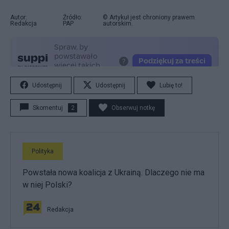
Autor:
Źródło:
© Artykuł jest chroniony prawem
Redakcja
PAP
autorskim.
Udostępnij
Udostępnij
Lubię to!
Skomentuj
2
Obserwuj notkę
Polityka
Powstała nowa koalicja z Ukrainą. Dlaczego nie ma
w niej Polski?
Redakcja