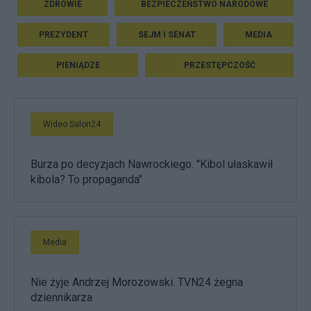
ZDROWIE
BEZPIECZEŃSTWO NARODOWE
PREZYDENT
SEJM I SENAT
MEDIA
PIENIĄDZE
PRZESTĘPCZOŚĆ
Wideo Salon24
Burza po decyzjach Nawrockiego. "Kibol ułaskawił
kibola? To propaganda"
Media
Nie żyje Andrzej Morozowski. TVN24 żegna
dziennikarza