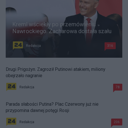
Kreml wściekły po przemówieniu
Nawrockiego. Zacharowa dostała szału
Redakcja
316
Drugi Prigożyn. Zagroził Putinowi atakiem, miliony
obejrzało nagranie
Redakcja
78
Parada słabości Putina? Plac Czerwony już nie
przypomina dawnej potęgi Rosji
Redakcja
206