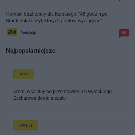
Hofman bezlitosny dla Kurskiego. "48 godzin po
Smoleńsku liczył, których posłów wyciągnąć"
Redakcja
85
Najpopularniejsze
Rosja
Kreml wściekły po przemówieniu Nawrockiego.
Zacharowa dostała szału
800 plus