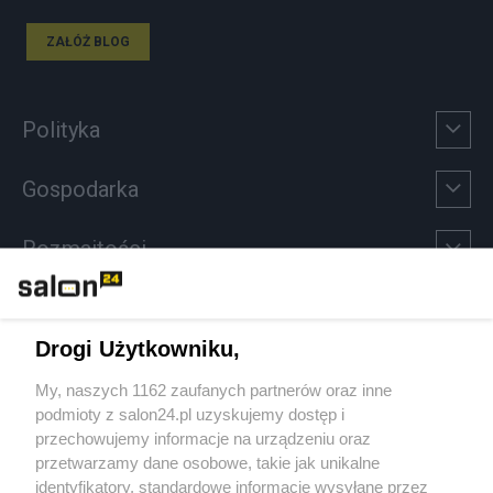
ZAŁÓŻ BLOG
Polityka
Gospodarka
Rozmaitości
Technologie
Drogi Użytkowniku,
Sport
My, naszych 1162 zaufanych partnerów oraz inne
podmioty z salon24.pl uzyskujemy dostęp i
Społeczeństwo
przechowujemy informacje na urządzeniu oraz
przetwarzamy dane osobowe, takie jak unikalne
Kultura
identyfikatory, standardowe informacje wysyłane przez