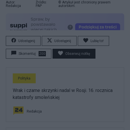
Autor:
Źródło:
© Artykuł jest chroniony prawem
Redakcja
PAP
autorskim.
Udostępnij
Udostępnij
Lubię to!
Skomentuj
200
Obserwuj notkę
Polityka
Wrak i czarne skrzynki nadal w Rosji. 16. rocznica
katastrofy smoleńskiej
Redakcja