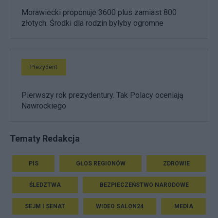
Morawiecki proponuje 3600 plus zamiast 800
złotych. Środki dla rodzin byłyby ogromne
Prezydent
Pierwszy rok prezydentury. Tak Polacy oceniają
Nawrockiego
Tematy Redakcja
PIS
GŁOS REGIONÓW
ZDROWIE
ŚLEDZTWA
BEZPIECZEŃSTWO NARODOWE
SEJM I SENAT
WIDEO SALON24
MEDIA