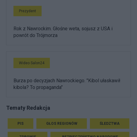
Prezydent
Rok z Nawrockim. Głośne weta, sojusz z USA i
powrót do Trójmorza
Wideo Salon24
Burza po decyzjach Nawrockiego. "Kibol ułaskawił
kibola? To propaganda"
Tematy Redakcja
PIS
GŁOS REGIONÓW
ŚLEDZTWA
ZDROWIE
BEZPIECZEŃSTWO NARODOWE