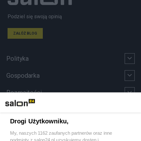
Podziel się swoją opinią
ZAŁÓŻ BLOG
Polityka
Gospodarka
Rozmaitości
Technologie
Drogi Użytkowniku,
Sport
My, naszych 1162 zaufanych partnerów oraz inne
podmioty z salon24.pl uzyskujemy dostęp i