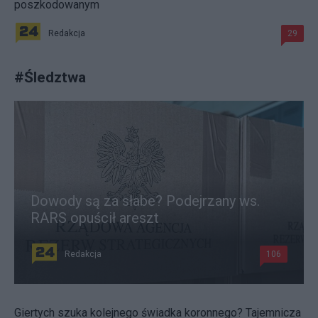
poszkodowanym
Redakcja
29
#
Śledztwa
Dowody są za słabe? Podejrzany ws.
RARS opuścił areszt
Redakcja
106
Giertych szuka kolejnego świadka koronnego? Tajemnicza