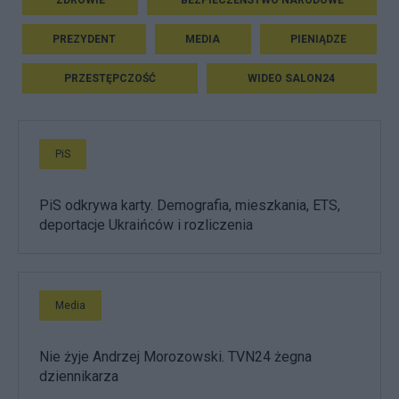
PREZYDENT
MEDIA
PIENIĄDZE
PRZESTĘPCZOŚĆ
WIDEO SALON24
PiS
PiS odkrywa karty. Demografia, mieszkania, ETS,
deportacje Ukraińców i rozliczenia
Media
Nie żyje Andrzej Morozowski. TVN24 żegna
dziennikarza