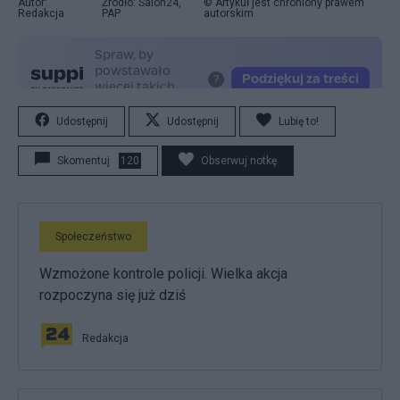
Autor:
Źródło: Salon24,
© Artykuł jest chroniony prawem
Redakcja
PAP
autorskim
Udostępnij
Udostępnij
Lubię to!
Skomentuj
120
Obserwuj notkę
Społeczeństwo
Wzmożone kontrole policji. Wielka akcja
rozpoczyna się już dziś
Redakcja