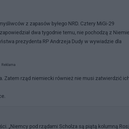
e myśliwców z zapasów byłego NRD. Cztery MiGi-29
d zapowiedział dwa tygodnie temu, nie pochodzą z Niemie
zeństwa prezydenta RP Andrzeja Dudy w wywiadzie dla
Reklama
ra. Zatem rząd niemiecki również nie musi zatwierdzić ic
ce.
ści. „Niemcy pod rządami Scholza są piątą kolumną Rosj