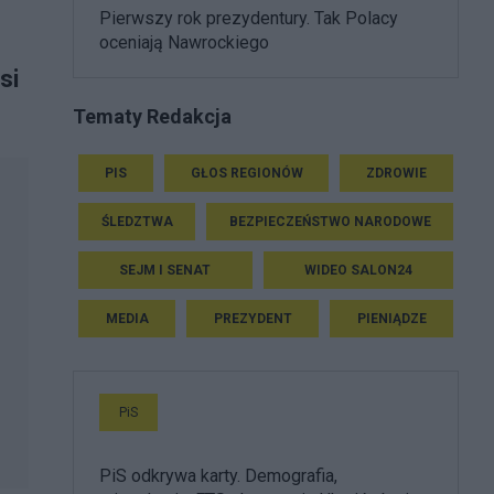
Pierwszy rok prezydentury. Tak Polacy
oceniają Nawrockiego
si
Tematy Redakcja
PIS
GŁOS REGIONÓW
ZDROWIE
ŚLEDZTWA
BEZPIECZEŃSTWO NARODOWE
SEJM I SENAT
WIDEO SALON24
MEDIA
PREZYDENT
PIENIĄDZE
PiS
PiS odkrywa karty. Demografia,