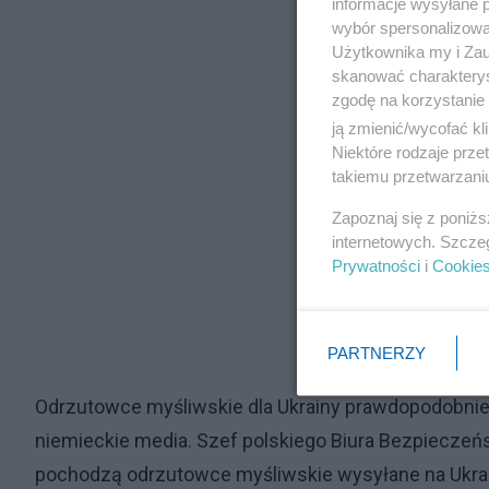
informacje wysyłane 
wybór spersonalizowan
Użytkownika my i Zau
skanować charakterys
zgodę na korzystanie 
ją zmienić/wycofać kl
Niektóre rodzaje prz
takiemu przetwarzaniu
Zapoznaj się z poniż
internetowych. Szcze
Prywatności
i
Cookie
PARTNERZY
Odrzutowce myśliwskie dla Ukrainy prawdopodobnie
niemieckie media. Szef polskiego Biura Bezpiecze
pochodzą odrzutowce myśliwskie wysyłane na Ukrai