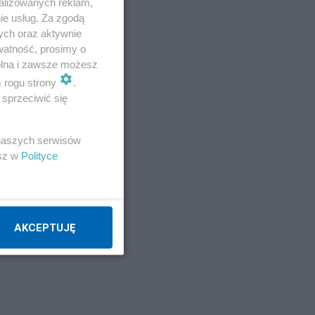
alizowanych reklam,
ie usług. Za zgodą
ych oraz aktywnie
watność, prosimy o
wolna i zawsze możesz
m rogu strony
.
sprzeciwić się
 naszych serwisów
esz w
Polityce
AKCEPTUJĘ