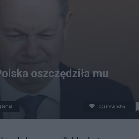
 Polska oszczędziła mu
j temat
Obserwuj notkę