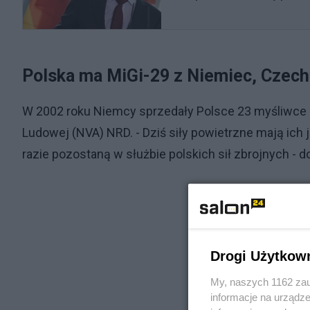
Polska ma MiGi-29 z Niemiec, Czech
W 2002 roku Niemcy sprzedały Polsce 23 myśliwce 
Ludowej (NVA) NRD. - Dziś siły powietrzne mają ich j
razie pozostaną w służbie polskich sił zbrojnych - d
Drogi Użytkow
My, naszych 1162 zau
informacje na urządze