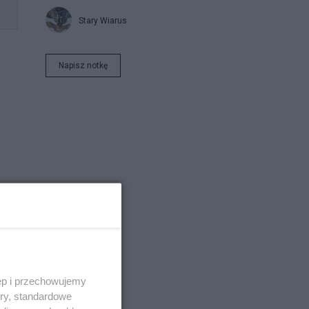
Stary Wiarus
Napisz notkę
ęp i przechowujemy
ory, standardowe