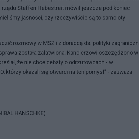
 rządu Steffen Hebestreit mówił jeszcze pod koniec
e mieliśmy jasności, czy rzeczywiście są to samoloty
adzić rozmowy w MSZ i z doradcą ds. polityki zagraniczn
 sprawa została załatwiona. Kanclerzowi oszczędzono w
reślał, że nie chce debaty o odrzutowcach - w
, którzy okazali się otwarci na ten pomysł" - zauważa
ANNIBAL HANSCHKE)