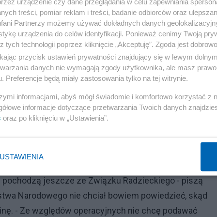
przez urządzenie czy dane przeglądania w celu zapewniania sperson
ych treści, pomiar reklam i treści, badanie odbiorców oraz ulepszan
fani Partnerzy możemy używać dokładnych danych geolokalizacyjn
tykę urządzenia do celów identyfikacji. Ponieważ cenimy Twoją pry
z tych technologii poprzez kliknięcie „Akceptuję”. Zgoda jest dobro
ikając przycisk ustawień prywatności znajdujący się w lewym dolny
etwarzania danych nie wymagają zgody użytkownika, ale masz prawo 
. Preferencje będą miały zastosowania tylko na tej witrynie.
szymi informacjami, abyś mógł świadomie i komfortowo korzystać z
gółowe informacje dotyczące przetwarzania Twoich danych znajdzi
s
oraz po kliknięciu w „Ustawienia”.
USTAWIENIA
Reklama
 pochodzą jeszcze ze Związku Radzieckiego - piszą
ństwa Narodowego nie chciał bowiem powiedzieć, skąd
nę. - Ze względów operacyjnych nie chcę podawać