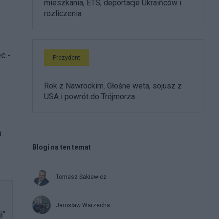
mieszkania, ETS, deportacje Ukraińców i
rozliczenia
c -
Prezydent
Rok z Nawrockim. Głośne weta, sojusz z
USA i powrót do Trójmorza
h
Blogi na ten temat
Tomasz Sakiewicz
Jarosław Warzecha
i”