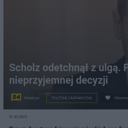
Scholz odetchnął z ulgą.
nieprzyjemnej decyzji
Redakcja
POLITYKA ZAGRANICZNA
Obserwu
fot. PAP/EPA/HANNIBAL HANSCHKE
31.03.2023