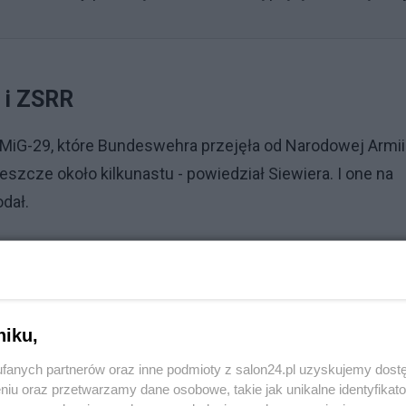
 i ZSRR
MiG-29, które Bundeswehra przejęła od Narodowej Armii
eszcze około kilkunastu - powiedział Siewiera. I one na
odał.
niku,
fanych partnerów oraz inne podmioty z salon24.pl uzyskujemy dost
niu oraz przetwarzamy dane osobowe, takie jak unikalne identyfikat