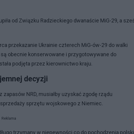
upiła od Związku Radzieckiego dwanaście MiG-29, a sze
ca przekazanie Ukrainie czterech MiG-ów-29 do walki
ce są obecnie konserwowane i przygotowywane do
tała podjęta przez kierownictwo kraju.
jemnej decyzji
 z zapasów NRD, musiałby uzyskać zgodę rządu
h sprzedaży sprzętu wojskowego z Niemiec.
Reklama
 długo trzymany w niepewności co do pochodzenia polsk