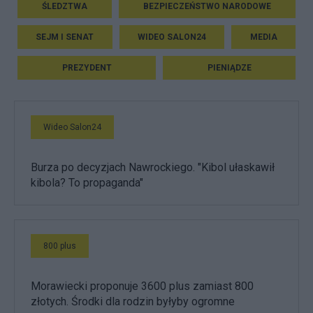
ŚLEDZTWA
BEZPIECZEŃSTWO NARODOWE
SEJM I SENAT
WIDEO SALON24
MEDIA
PREZYDENT
PIENIĄDZE
Wideo Salon24
Burza po decyzjach Nawrockiego. "Kibol ułaskawił
kibola? To propaganda"
800 plus
Morawiecki proponuje 3600 plus zamiast 800
złotych. Środki dla rodzin byłyby ogromne