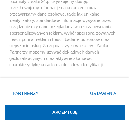
podmioty z salon24.pl uzyskujemy dostęp i
Społeczeństwo
przechowujemy informacje na urządzeniu oraz
przetwarzamy dane osobowe, takie jak unikalne
Kultura
identyfikatory, standardowe informacje wysyłane przez
urządzenie czy dane przeglądania w celu zapewniania
spersonalizowanych reklam, wybór spersonalizowanych
treści, pomiar reklam i treści, badanie odbiorców oraz
ulepszanie usług. Za zgodą Użytkownika my i Zaufani
X
Facebook
Instagram
Youtube
Partnerzy możemy używać dokładnych danych
geolokalizacyjnych oraz aktywnie skanować
charakterystykę urządzenia do celów identyfikacji.
Web Content Media sp. z o. o. © 2022
Ponieważ cenimy Twoją prywatność, prosimy o zgodę na
korzystanie z tych technologii poprzez kliknięcie
„Akceptuję”. Zgoda jest dobrowolna i zawsze możesz ją
Pomoc
O nas
Praca
Reklama
Kontakt
zmienić/wycofać klikając przycisk ustawień prywatności
PARTNERZY
USTAWIENIA
znajdujący się w lewym dolnym rogu strony
. Niektóre
rodzaje przetwarzania danych nie wymagają zgody
użytkownika, ale masz prawo sprzeciwić się takiemu
AKCEPTUJĘ
przetwarzaniu. Preferencje będą miały zastosowania tylko
Technologię dostarcza:
W3media.pl
na tej witrynie.