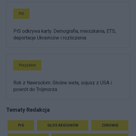
PiS
PiS odkrywa karty. Demografia, mieszkania, ETS,
deportacje Ukraińców i rozliczenia
Prezydent
Rok z Nawrockim. Głośne weta, sojusz z USA i
powrót do Trójmorza
Tematy Redakcja
PIS
GŁOS REGIONÓW
ZDROWIE