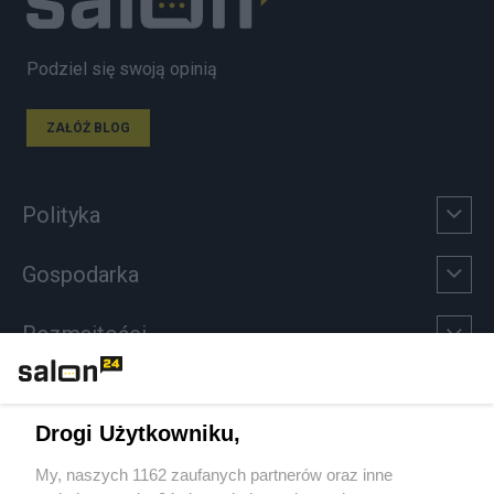
Podziel się swoją opinią
ZAŁÓŻ BLOG
Polityka
Gospodarka
Rozmaitości
Technologie
Drogi Użytkowniku,
Sport
My, naszych 1162 zaufanych partnerów oraz inne