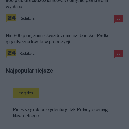
800 plus dla cudzoziemców. Wiemy, ile państwo im
wypłaca
Redakcja
58
Nie 800 plus, a inne świadczenie na dziecko. Padła
gigantyczna kwota w propozycji
Redakcja
55
Najpopularniejsze
Prezydent
Pierwszy rok prezydentury. Tak Polacy oceniają
Nawrockiego