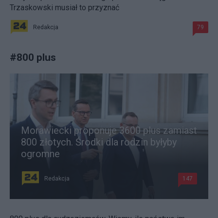
Trzaskowski musiał to przyznać
Redakcja
79
#
800 plus
Morawiecki proponuje 3600 plus zamiast
800 złotych. Środki dla rodzin byłyby
ogromne
Redakcja
147