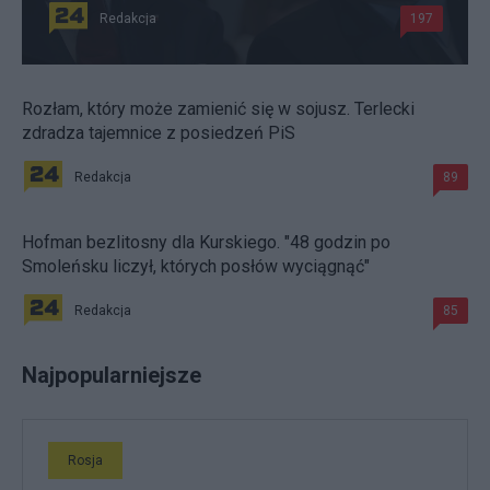
Redakcja
197
Rozłam, który może zamienić się w sojusz. Terlecki
zdradza tajemnice z posiedzeń PiS
Redakcja
89
Hofman bezlitosny dla Kurskiego. "48 godzin po
Smoleńsku liczył, których posłów wyciągnąć"
Redakcja
85
Najpopularniejsze
Rosja