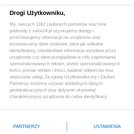
Technologie
Drogi Użytkowniku,
Sport
My, naszych 1162 zaufanych partnerów oraz inne
podmioty z salon24.pl uzyskujemy dostęp i
Społeczeństwo
przechowujemy informacje na urządzeniu oraz
przetwarzamy dane osobowe, takie jak unikalne
Kultura
identyfikatory, standardowe informacje wysyłane przez
urządzenie czy dane przeglądania w celu zapewniania
spersonalizowanych reklam, wybór spersonalizowanych
treści, pomiar reklam i treści, badanie odbiorców oraz
ulepszanie usług. Za zgodą Użytkownika my i Zaufani
X
Facebook
Instagram
Youtube
Partnerzy możemy używać dokładnych danych
geolokalizacyjnych oraz aktywnie skanować
charakterystykę urządzenia do celów identyfikacji.
Web Content Media sp. z o. o. © 2022
Ponieważ cenimy Twoją prywatność, prosimy o zgodę na
korzystanie z tych technologii poprzez kliknięcie
„Akceptuję”. Zgoda jest dobrowolna i zawsze możesz ją
Pomoc
O nas
Praca
Reklama
Kontakt
zmienić/wycofać klikając przycisk ustawień prywatności
PARTNERZY
USTAWIENIA
znajdujący się w lewym dolnym rogu strony
. Niektóre