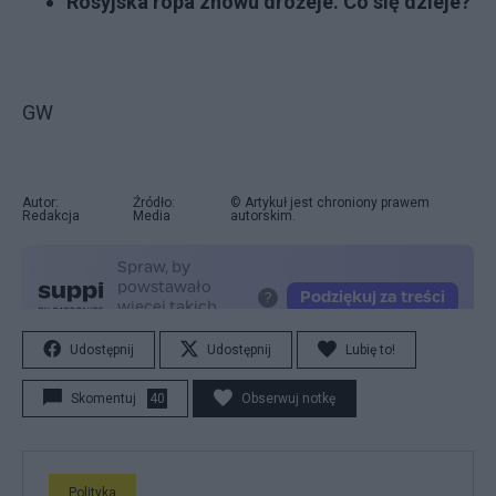
Rosyjska ropa znowu drożeje. Co się dzieje?
GW
Autor:
Źródło:
© Artykuł jest chroniony prawem
Redakcja
Media
autorskim.
Udostępnij
Udostępnij
Lubię to!
Skomentuj
40
Obserwuj notkę
Polityka