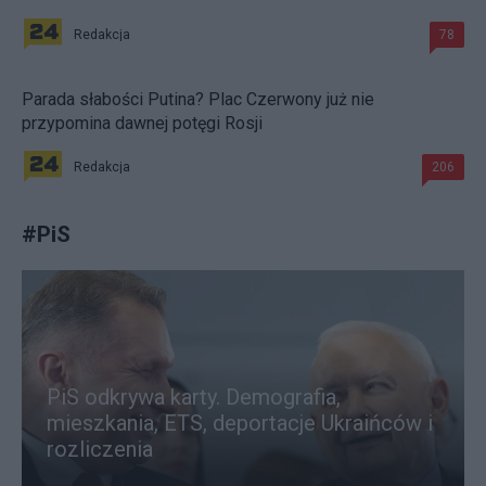
Redakcja
78
Parada słabości Putina? Plac Czerwony już nie
przypomina dawnej potęgi Rosji
Redakcja
206
#
PiS
PiS odkrywa karty. Demografia,
mieszkania, ETS, deportacje Ukraińców i
rozliczenia