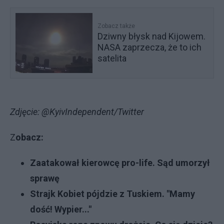
Zobacz także
Dziwny błysk nad Kijowem.
NASA zaprzecza, że to ich
satelita
Zdjęcie: @KyivIndependent/Twitter
Z
obacz:
Zaatakował kierowcę pro-life. Sąd umorzył
sprawę
Strajk Kobiet pójdzie z Tuskiem. "Mamy
dość! Wypier..."