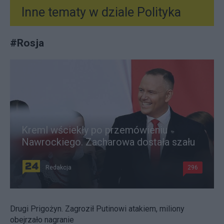
Inne tematy w dziale
Polityka
#
Rosja
Kreml wściekły po przemówieniu
Nawrockiego. Zacharowa dostała szału
Redakcja
296
Drugi Prigożyn. Zagroził Putinowi atakiem, miliony
obejrzało nagranie