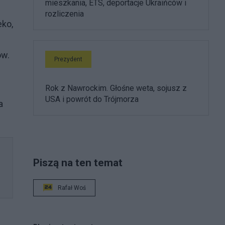
mieszkania, ETS, deportacje Ukraińców i
rozliczenia
eko,
ów.
Prezydent
Rok z Nawrockim. Głośne weta, sojusz z
USA i powrót do Trójmorza
a
Piszą na ten temat
Rafał Woś