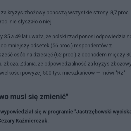
ę za kryzys zbożowy ponoszą wszystkie strony. 8,7 proc.
c. nie słyszało o niej.
 35 a 49 lat uważa, że polski rząd ponosi odpowiedzialn
eco mniejszy odsetek (56 proc.) respondentów z
eść osób na dziesięć (62 proc.) z dochodem między 3
nku zboża. Zdania, że odpowiedzialność za kryzys zbożow
 o wielkości powyżej 500 tys. mieszkańców — mówi "Rz"
two musi się zmienić"
 wypowiedział się w programie "Jastrzębowski wycisk
Cezary Kaźmierczak.