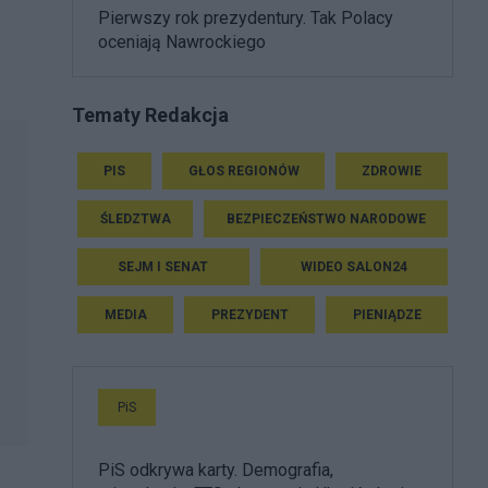
Pierwszy rok prezydentury. Tak Polacy
oceniają Nawrockiego
Tematy Redakcja
PIS
GŁOS REGIONÓW
ZDROWIE
ŚLEDZTWA
BEZPIECZEŃSTWO NARODOWE
SEJM I SENAT
WIDEO SALON24
MEDIA
PREZYDENT
PIENIĄDZE
PiS
PiS odkrywa karty. Demografia,