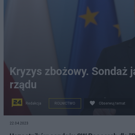
Kryzys zbożowy. Sondaż 
rządu
Redakcja
ROLNICTWO
Obserwuj temat
Minister rolnictwa Robert Telus. (fot. PAP)
22.04.2023