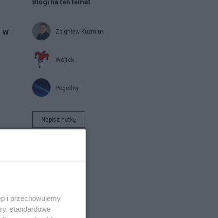
Blogi na ten temat
 w
Zbigniew Kuźmiuk
Wojtek
Pogodny
Napisz notkę
tym
oże
ęp i przechowujemy
ory, standardowe