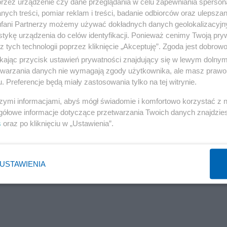
działem przedstawicieli polskiego i ukraińskiego rządu
przez urządzenie czy dane przeglądania w celu zapewniania sperson
ych treści, pomiar reklam i treści, badanie odbiorców oraz ulepszan
ych
wznowiony został tranzyt zboża z Ukrainy przez
fani Partnerzy możemy używać dokładnych danych geolokalizacyjn
Telus, "żadna tona zboża nie zostanie w Polsce, towary b
tykę urządzenia do celów identyfikacji. Ponieważ cenimy Twoją pry
z tych technologii poprzez kliknięcie „Akceptuję”. Zgoda jest dobro
również dopłaty do cen zbóż, a pomoc dla rolników ma
ikając przycisk ustawień prywatności znajdujący się w lewym dolny
etwarzania danych nie wymagają zgody użytkownika, ale masz prawo 
. Preferencje będą miały zastosowania tylko na tej witrynie.
tii ukraińskiego zboża
szymi informacjami, abyś mógł świadomie i komfortowo korzystać z
gółowe informacje dotyczące przetwarzania Twoich danych znajdzi
j" zapytani zostali o to, kto ich zdaniem odpowiada za
s
oraz po kliknięciu w „Ustawienia”.
USTAWIENIA