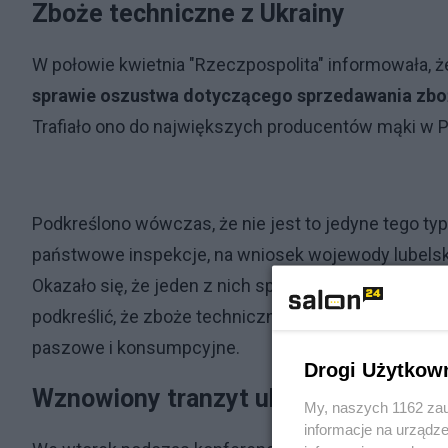
Zboże techniczne z Ukrainy
W połowie kwietnia "Rzeczpospolita" informowała,
sprawie oszustwa dotyczącego sprzedawania zboż
Trafiało ono do największych producentów mąki w P
Podkreślono wówczas, że nie jest to jedyne tego typ
państwowe inspekcje, na wniosek wojewody lubelski
Okazało się, że jeden z nich sprzedał 66 ton zboż
podkreślić, że zboże techniczne nie jest poddawane ż
paszowe i konsumpcyjne.
Drogi Użytkow
Wznowiony tranzyt ukraińskiego zbo
My, naszych 1162 zau
informacje na urządze