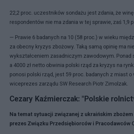
22,2 proc. uczestników sondażu jest zdania, że win
respondentów nie ma zdania w tej sprawie, zaś 1,9 pro
— Prawie 6 badanych na 10 (58 proc.) w wieku między
za obecny kryzys zbożowy. Taką samą opinię ma ni
wykształceniem zasadniczym zawodowym. Ponad sz
a 4000 zł netto obwinia polski rząd za kryzys na ry
ponosi polski rząd, jest 59 proc. badanych z miast
wiceprezes zarządu SW Research Piotr Zimolzak.
Cezary Kaźmierczak: "Polskie rolnic
Na temat sytuacji związanej z ukraińskim zbożem
prezes Związku Przedsiębiorców i Pracodawców 