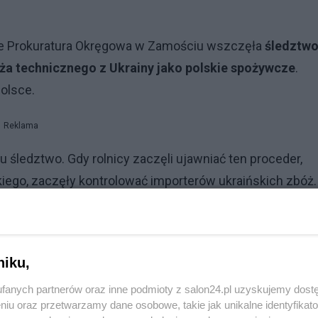
 że Prokuratura Okręgowa w Zamościu wszczęła
śledztwo
a technicznego z Ukrainy jako polskie spożywcze
.
olsce.
Reklama
u śledztwo. Gdy rolnicy zaczęli ujawniać ten proceder,
ego, zaczęły kontrolować importerów ukraińskich zbóż.
a technicznego krajowym producentom pasz. Należy przy 
adnej kontroli granicznej, którą z kolei przejść musi zb
niku,
ża przez Polskę
fanych partnerów oraz inne podmioty z salon24.pl uzyskujemy dost
niu oraz przetwarzamy dane osobowe, takie jak unikalne identyfikat