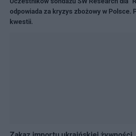
Uczestników sondażu SW Research dla "Rz
odpowiada za kryzys zbożowy w Polsce. 
kwestii.
Zakaz importu ukraińskiej żywności