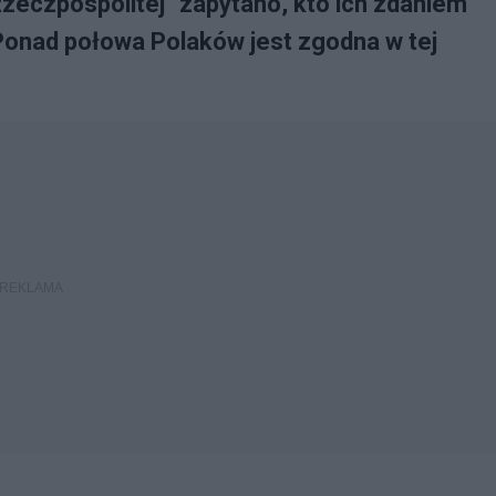
eczpospolitej" zapytano, kto ich zdaniem
Ponad połowa Polaków jest zgodna w tej