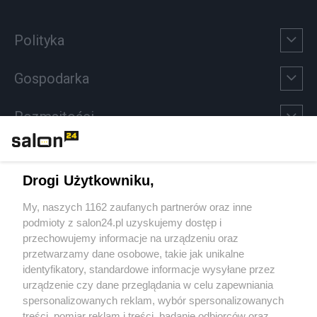
Polityka
Gospodarka
Rozmaitości
Technologie
Drogi Użytkowniku,
Sport
My, naszych 1162 zaufanych partnerów oraz inne
podmioty z salon24.pl uzyskujemy dostęp i
Społeczeństwo
przechowujemy informacje na urządzeniu oraz
przetwarzamy dane osobowe, takie jak unikalne
Kultura
identyfikatory, standardowe informacje wysyłane przez
urządzenie czy dane przeglądania w celu zapewniania
spersonalizowanych reklam, wybór spersonalizowanych
treści, pomiar reklam i treści, badanie odbiorców oraz