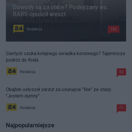
Dowody są za słabe? Podejrzany ws.
RARS opuścił areszt
Redakcja
106
Giertych szuka kolejnego świadka koronnego? Tajemnicza
podróż do Krala
Redakcja
52
Obajtek usłyszał zarzut za usunięcie "Nie" ze stacji.
"Jestem dumny"
Redakcja
77
Najpopularniejsze