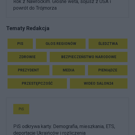
Rok z Nawrockim. Głośne weta, sojusz z USA i
powrót do Trójmorza
Tematy Redakcja
PIS
GŁOS REGIONÓW
ŚLEDZTWA
ZDROWIE
BEZPIECZEŃSTWO NARODOWE
PREZYDENT
MEDIA
PIENIĄDZE
PRZESTĘPCZOŚĆ
WIDEO SALON24
PiS
PiS odkrywa karty. Demografia, mieszkania, ETS,
deportacje Ukraińców i rozliczenia