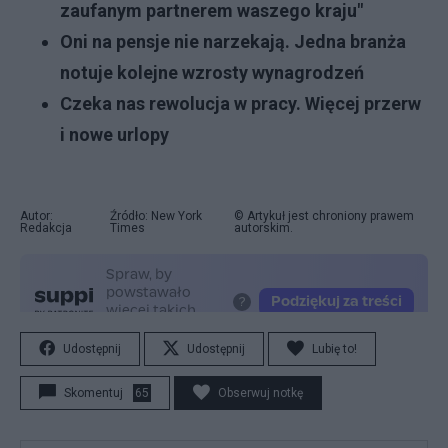
zaufanym partnerem waszego kraju"
Oni na pensje nie narzekają. Jedna branża
notuje kolejne wzrosty wynagrodzeń
Czeka nas rewolucja w pracy. Więcej przerw
i nowe urlopy
Autor:
Źródło: New York
© Artykuł jest chroniony prawem
Redakcja
Times
autorskim.
Udostępnij
Udostępnij
Lubię to!
Skomentuj
65
Obserwuj notkę