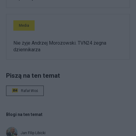
Media
Nie żyje Andrzej Morozowski. TVN24 żegna
dziennikarza
Piszą na ten temat
Rafał Woś
Blogi na ten temat
Jan Filip Libicki