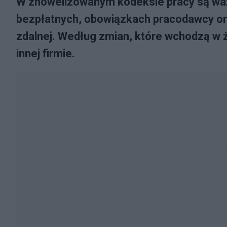
W znowelizowanym kodeksie pracy są ważn
bezpłatnych, obowiązkach pracodawcy o
zdalnej. Według zmian, które wchodzą w ży
innej firmie.