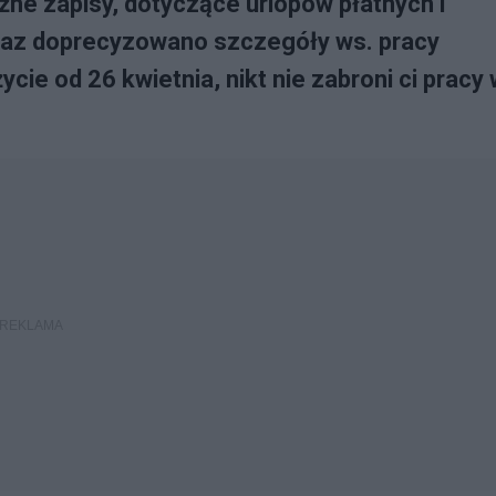
e zapisy, dotyczące urlopów płatnych i
raz doprecyzowano szczegóły ws. pracy
cie od 26 kwietnia, nikt nie zabroni ci pracy