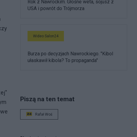
Rok z Nawrockim. Głośne weta, sojusz z
USA i powrót do Trójmorza
a
czy
Wideo Salon24
Burza po decyzjach Nawrockiego. "Kibol
ułaskawił kibola? To propaganda"
ej"
Piszą na ten temat
wym
owe
Rafał Woś