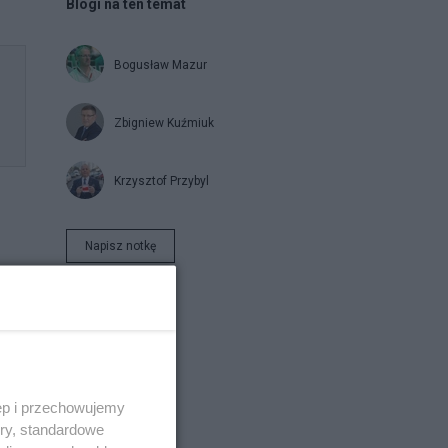
Blogi na ten temat
Bogusław Mazur
Zbigniew Kuźmiuk
Krzysztof Przybyl
Napisz notkę
ęp i przechowujemy
ory, standardowe
iał