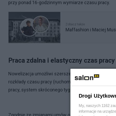
przy ponad 16-godzinnym wymiarze czasu pracy.
Zobacz także
Maffashion i Maciej Mus
Praca zdalna i elastyczny czas pracy
Nowelizacja umożliwi szersze stosowanie elastyczne
rozkłady czasu pracy (ruchomy czas pracy, indywi
pracy, system skróconego tygodnia pracy i przeryw
Drogi Użytkow
My, naszych 1162 zau
informacje na urządze
Zgodnie ze zmianami umów o pracę pracownik, który