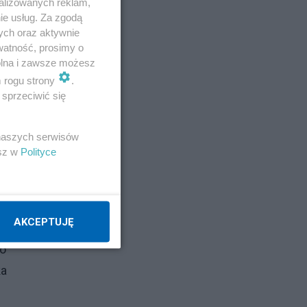
alizowanych reklam,
ie usług. Za zgodą
ych oraz aktywnie
watność, prosimy o
wolna i zawsze możesz
m rogu strony
.
sprzeciwić się
 naszych serwisów
esz w
Polityce
AKCEPTUJĘ
go
ka