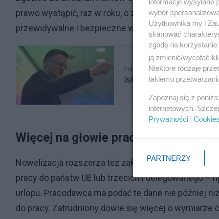
informacje wysyłane 
prawo wystąpić, raz w roku, o zmianę rodzaju umowy
wybór spersonalizowan
Użytkownika my i Zau
przewidywalne i bezpieczne warunki pracy.
skanować charakterys
zgodę na korzystanie 
ją zmienić/wycofać kl
Niektóre rodzaje prz
Zobacz także
Iskrzy między PO a Hoł
takiemu przetwarzaniu
Zapoznaj się z poniż
internetowych. Szcze
Prywatności
i
Cookie
Więcej na głowie pracodawcy
PARTNERZY
Nowelizacja rozszerza też zakres informacji o war
pracy do państw UE lub trzecich i delegowanego – n
urlopu. Pracodawca ma podać te dane nie później ni
do pracy. Zatrudniony dowie się więcej o wymiarze c