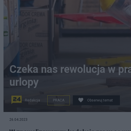
Czeka nas rewolucja w pra
urlopy
Redakcja
PRACA
Obserwuj temat
26.04.2023