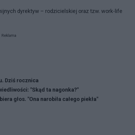
nych dyrektyw – rodzicielskiej oraz tzw. work-life
Reklama
. Dziś rocznica
iedliwości: "Skąd ta nagonka?"
iera głos. "Ona narobiła całego piekła"