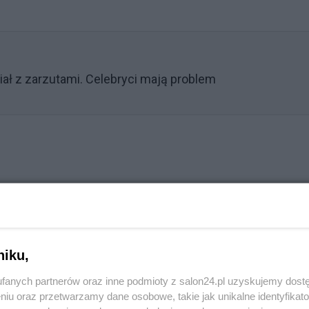
iał z zarzutami. Celebryci mają problem
j organizacji pracy, w tym pracę zdalną, elastyczne
dualny rozkład czasu pracy, weekendowy system czasu
any czas pracy) i pracę w niepełnym wymiarze czasu.
niku,
Reklama
fanych partnerów oraz inne podmioty z salon24.pl uzyskujemy dost
niu oraz przetwarzamy dane osobowe, takie jak unikalne identyfikat
 wykonywał pracę co najmniej sześć miesięcy, będzie m