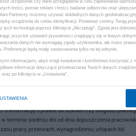
przez urządzenie czy dane przeglądania w celu zapewniania sperson
 na umowę o pracę na czas nieokreślony lub o bardziej
ych treści, pomiar reklam i treści, badanie odbiorców oraz ulepszan
fani Partnerzy możemy używać dokładnych danych geolokalizacyjn
tykę urządzenia do celów identyfikacji. Ponieważ cenimy Twoją pry
z tych technologii poprzez kliknięcie „Akceptuję”. Zgoda jest dobro
ikając przycisk ustawień prywatności znajdujący się w lewym dolny
etwarzania danych nie wymagają zgody użytkownika, ale masz prawo 
ownią. Spór o marsz 4 czerwca
. Preferencje będą miały zastosowania tylko na tej witrynie.
szymi informacjami, abyś mógł świadomie i komfortowo korzystać z
gółowe informacje dotyczące przetwarzania Twoich danych znajdzi
s
oraz po kliknięciu w „Ustawienia”.
USTAWIENIA
unkach zatrudnienia pracownika – w tym wysyłanego do
p. o informację o prawie do szkoleń czy długości płatne
ż w terminie siedmiu dni od dnia dopuszczenia pracowni
zasu pracy, przerwach, wynagrodzeniu, urlopach itd.