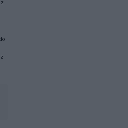
 z
 do
 z