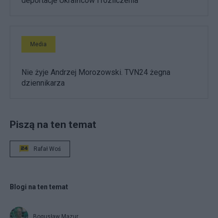
deportacje Ukraińców i rozliczenia
Media
Nie żyje Andrzej Morozowski. TVN24 żegna
dziennikarza
Piszą na ten temat
Rafał Woś
Blogi na ten temat
Bogusław Mazur