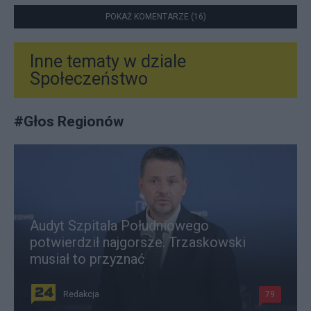
POKAŻ KOMENTARZE (16)
Inne tematy w dziale
Społeczeństwo
#
Głos Regionów
Audyt Szpitala Południowego
potwierdził najgorsze. Trzaskowski
musiał to przyznać
Redakcja
79