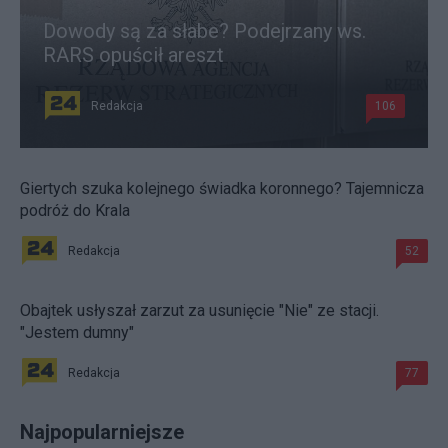
Dowody są za słabe? Podejrzany ws.
RARS opuścił areszt
Redakcja
106
Giertych szuka kolejnego świadka koronnego? Tajemnicza
podróż do Krala
Redakcja
52
Obajtek usłyszał zarzut za usunięcie "Nie" ze stacji.
"Jestem dumny"
Redakcja
77
Najpopularniejsze