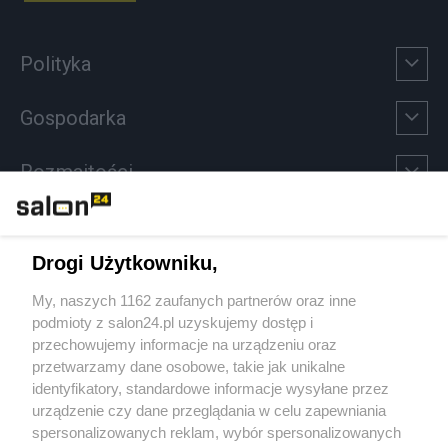
Polityka
Gospodarka
Rozmaitości
Technologie
Drogi Użytkowniku,
Sport
My, naszych 1162 zaufanych partnerów oraz inne
podmioty z salon24.pl uzyskujemy dostęp i
Społeczeństwo
przechowujemy informacje na urządzeniu oraz
przetwarzamy dane osobowe, takie jak unikalne
Kultura
identyfikatory, standardowe informacje wysyłane przez
urządzenie czy dane przeglądania w celu zapewniania
spersonalizowanych reklam, wybór spersonalizowanych