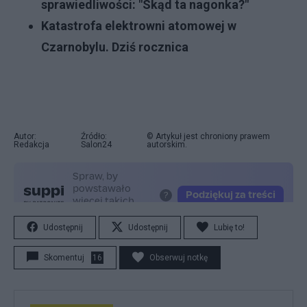
sprawiedliwości: "Skąd ta nagonka?"
Katastrofa elektrowni atomowej w
Czarnobylu. Dziś rocznica
Autor:
Źródło:
© Artykuł jest chroniony prawem
Redakcja
Salon24
autorskim.
Udostępnij
Udostępnij
Lubię to!
Skomentuj
16
Obserwuj notkę