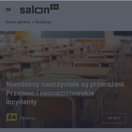
Strona główna
Redakcja
Niemieccy nauczyciele są przerażeni.
Przemoc i neonazistowskie
incydenty
Redakcja
NIEMCY
(Przemoc i neonazistowskie incydenty w niemieckiej