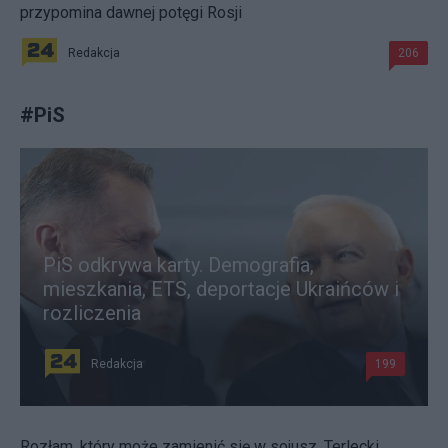
przypomina dawnej potęgi Rosji
Redakcja
206
#
PiS
PiS odkrywa karty. Demografia,
mieszkania, ETS, deportacje Ukraińców i
rozliczenia
Redakcja
199
Rozłam, który może zamienić się w sojusz. Terlecki