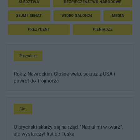
ŚLEDZTWA
BEZPIECZEŃSTWO NARODOWE
SEJM I SENAT
WIDEO SALON24
MEDIA
PREZYDENT
PIENIĄDZE
Prezydent
Rok z Nawrockim. Głośne weta, sojusz z USA i
powrót do Trójmorza
Film
Olbrychski skarży się na rząd. "Napluł mi w twarz",
ale wystarczył list do Tuska