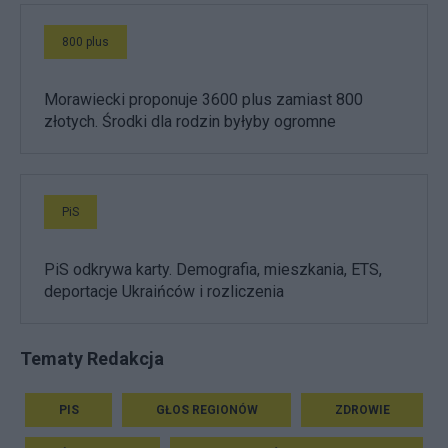
800 plus
Morawiecki proponuje 3600 plus zamiast 800
złotych. Środki dla rodzin byłyby ogromne
PiS
PiS odkrywa karty. Demografia, mieszkania, ETS,
deportacje Ukraińców i rozliczenia
Tematy Redakcja
PIS
GŁOS REGIONÓW
ZDROWIE