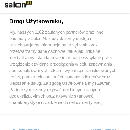
Technologie
Drogi Użytkowniku,
Sport
My, naszych 1162 zaufanych partnerów oraz inne
podmioty z salon24.pl uzyskujemy dostęp i
Społeczeństwo
przechowujemy informacje na urządzeniu oraz
przetwarzamy dane osobowe, takie jak unikalne
Kultura
identyfikatory, standardowe informacje wysyłane przez
urządzenie czy dane przeglądania w celu zapewniania
spersonalizowanych reklam, wybór spersonalizowanych
treści, pomiar reklam i treści, badanie odbiorców oraz
ulepszanie usług. Za zgodą Użytkownika my i Zaufani
X
Facebook
Instagram
Youtube
Partnerzy możemy używać dokładnych danych
geolokalizacyjnych oraz aktywnie skanować
charakterystykę urządzenia do celów identyfikacji.
Web Content Media sp. z o. o. © 2022
Ponieważ cenimy Twoją prywatność, prosimy o zgodę na
korzystanie z tych technologii poprzez kliknięcie
„Akceptuję”. Zgoda jest dobrowolna i zawsze możesz ją
Pomoc
O nas
Praca
Reklama
Kontakt
zmienić/wycofać klikając przycisk ustawień prywatności