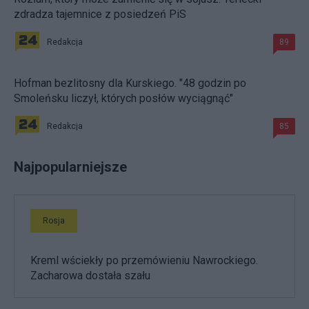
zdradza tajemnice z posiedzeń PiS
Redakcja
89
Hofman bezlitosny dla Kurskiego. "48 godzin po
Smoleńsku liczył, których posłów wyciągnąć"
Redakcja
85
Najpopularniejsze
Rosja
Kreml wściekły po przemówieniu Nawrockiego.
Zacharowa dostała szału