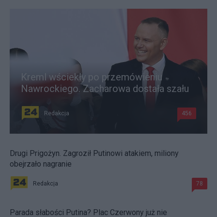
Kreml wściekły po przemówieniu
Nawrockiego. Zacharowa dostała szału
Redakcja
456
Drugi Prigożyn. Zagroził Putinowi atakiem, miliony
obejrzało nagranie
Redakcja
78
Parada słabości Putina? Plac Czerwony już nie