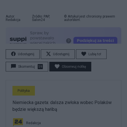
Autor:
Źródło: PAP,
© Artykuł jest chroniony prawem
Redakcja
Salon24
autorskim.
Udostępnij
Udostępnij
Lubię to!
Skomentuj
59
Obserwuj notkę
Polityka
Niemiecka gazeta: dalsza zwłoka wobec Polaków
będzie większą hańbą
Redakcja