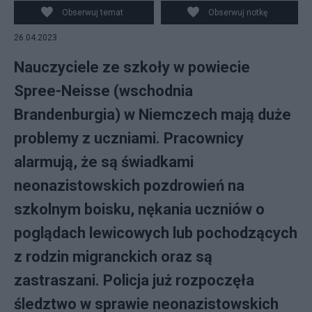
szkole. Fot. Pixabay)
Obserwuj temat
Obserwuj notkę
26.04.2023
Nauczyciele ze szkoły w powiecie
Spree-Neisse (wschodnia
Brandenburgia) w Niemczech mają duże
problemy z uczniami. Pracownicy
alarmują, że są świadkami
neonazistowskich pozdrowień na
szkolnym boisku, nękania uczniów o
poglądach lewicowych lub pochodzących
z rodzin migranckich oraz są
zastraszani. Policja już rozpoczęła
śledztwo w sprawie neonazistowskich