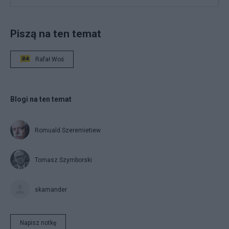
Piszą na ten temat
Rafał Woś
Blogi na ten temat
Romuald Szeremietiew
Tomasz Szymborski
skamander
Napisz notkę