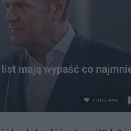
Z list mają wypaść co najmni
Obserwuj notkę