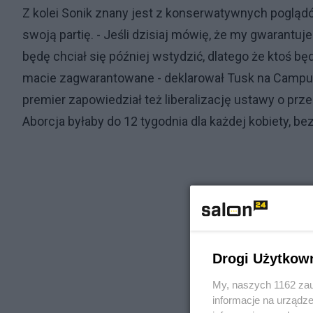
Z kolei Sonik znany jest z konserwatywnych poglądów,
swoją partię. - Jeśli dzisiaj mówię, że my gwarantuj
będę chciał się później wstydzić, dlatego że ktoś bę
macie zagwarantowane - deklarował Tusk na Campus
premier zapowiedział też liberalizację ustawy o pr
Aborcja byłaby do 12 tygodnia dla każdej kobiety, 
Drogi Użytkow
My, naszych 1162 zau
informacje na urządze