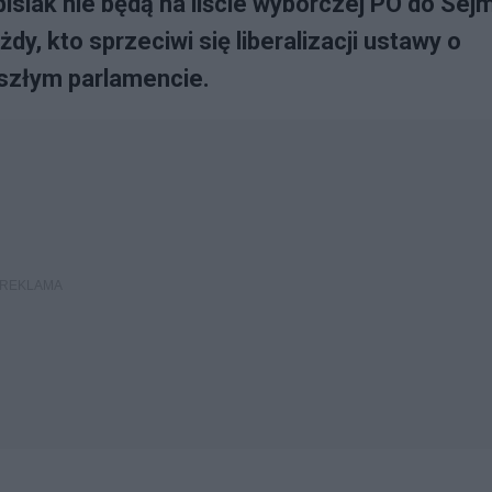
bisiak nie będą na liście wyborczej PO do Sej
y, kto sprzeciwi się liberalizacji ustawy o
yszłym parlamencie.