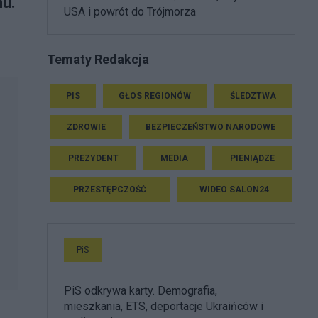
mu.
USA i powrót do Trójmorza
Tematy Redakcja
PIS
GŁOS REGIONÓW
ŚLEDZTWA
ZDROWIE
BEZPIECZEŃSTWO NARODOWE
PREZYDENT
MEDIA
PIENIĄDZE
PRZESTĘPCZOŚĆ
WIDEO SALON24
PiS
PiS odkrywa karty. Demografia,
mieszkania, ETS, deportacje Ukraińców i