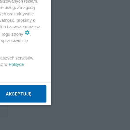
alizowanych reklam,
ie usług. Za zgodą
ych oraz aktywnie
watność, prosimy o
wolna i zawsze możesz
m rogu strony
.
sprzeciwić się
 naszych serwisów
esz w
Polityce
AKCEPTUJĘ