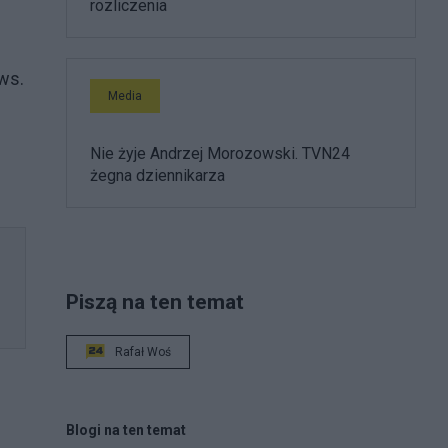
rozliczenia
ws.
Media
Nie żyje Andrzej Morozowski. TVN24
żegna dziennikarza
Piszą na ten temat
Rafał Woś
Blogi na ten temat