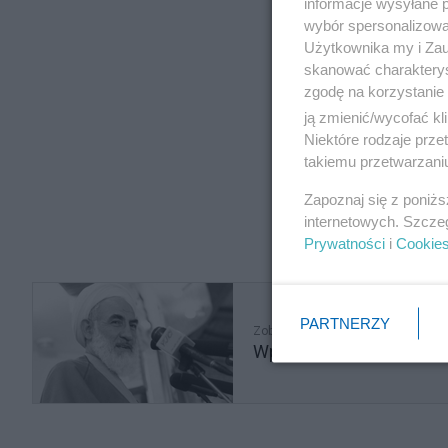
informacje wysyłane 
wybór spersonalizowan
Użytkownika my i Zau
skanować charakterys
zgodę na korzystanie 
ją zmienić/wycofać kl
Niektóre rodzaje prz
takiemu przetwarzaniu
Zapoznaj się z poniż
internetowych. Szcze
Prywatności
i
Cookie
PARTNERZY
Zobacz także
Wpływowy ajatollah nie 