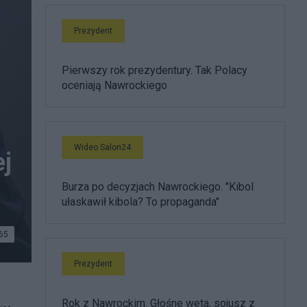
Prezydent
Pierwszy rok prezydentury. Tak Polacy
oceniają Nawrockiego
Wideo Salon24
ej
Burza po decyzjach Nawrockiego. "Kibol
ułaskawił kibola? To propaganda"
65
Prezydent
Rok z Nawrockim. Głośne weta, sojusz z