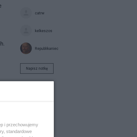
e
catrw
kelkeszos
h.
Republikaniec
Napisz notkę
ęp i przechowujemy
ory, standardowe