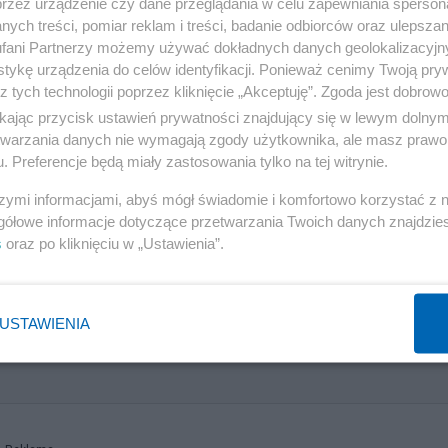
przez urządzenie czy dane przeglądania w celu zapewniania sperson
ych treści, pomiar reklam i treści, badanie odbiorców oraz ulepszan
fani Partnerzy możemy używać dokładnych danych geolokalizacyjn
tykę urządzenia do celów identyfikacji. Ponieważ cenimy Twoją pry
z tych technologii poprzez kliknięcie „Akceptuję”. Zgoda jest dobro
ikając przycisk ustawień prywatności znajdujący się w lewym dolny
etwarzania danych nie wymagają zgody użytkownika, ale masz prawo 
. Preferencje będą miały zastosowania tylko na tej witrynie.
szymi informacjami, abyś mógł świadomie i komfortowo korzystać z
gółowe informacje dotyczące przetwarzania Twoich danych znajdzi
s
oraz po kliknięciu w „Ustawienia”.
USTAWIENIA
żyje. Sensacyjna wersja zdarzeń