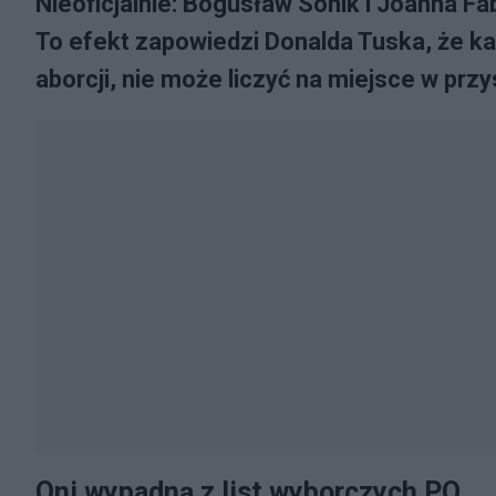
Nieoficjalnie: Bogusław Sonik i Joanna Fa
To efekt zapowiedzi Donalda Tuska, że każd
aborcji, nie może liczyć na miejsce w prz
Oni wypadną z list wyborczych PO