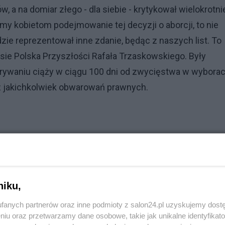
 a na domiar złego - dla siebie - krytykował wielokrotni
emy kobietom podejmowanie tej decyzji o aborcji, to nie
dzie reprezentował inne zdanie, będąc z naszych list. To
ie Polska Przyszłości Rafała Trzaskowskiego. Były
zerywaniu ciąży w ciągu 100 dni od zwycięstwa w wyborac
bez jakichkolwiek obwarowań prawnych.
niku,
fanych partnerów oraz inne podmioty z salon24.pl uzyskujemy dost
niu oraz przetwarzamy dane osobowe, takie jak unikalne identyfikat