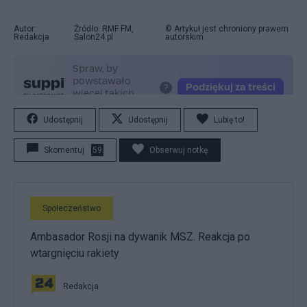
Autor:
Źródło: RMF FM,
© Artykuł jest chroniony prawem
Redakcja
Salon24.pl
autorskim.
Udostępnij
Udostępnij
Lubię to!
Skomentuj
59
Obserwuj notkę
Społeczeństwo
Ambasador Rosji na dywanik MSZ. Reakcja po
wtargnięciu rakiety
Redakcja