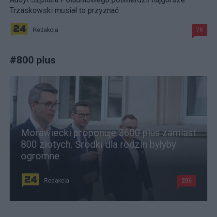
Trzaskowski musiał to przyznać
Redakcja
79
#
800 plus
Morawiecki proponuje 3600 plus zamiast
800 złotych. Środki dla rodzin byłyby
ogromne
Redakcja
206