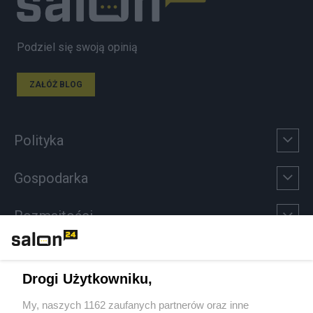
Podziel się swoją opinią
ZAŁÓŻ BLOG
Polityka
Gospodarka
Rozmaitości
Technologie
Drogi Użytkowniku,
Sport
My, naszych 1162 zaufanych partnerów oraz inne