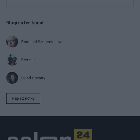
Blogi na ten temat
Romuald Szeremietiew
Beszad
Układ Otwarty
Napisz notkę