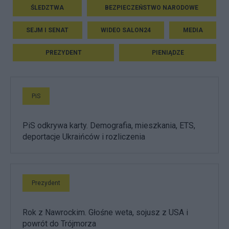
ŚLEDZTWA
BEZPIECZEŃSTWO NARODOWE
SEJM I SENAT
WIDEO SALON24
MEDIA
PREZYDENT
PIENIĄDZE
PiS
PiS odkrywa karty. Demografia, mieszkania, ETS,
deportacje Ukraińców i rozliczenia
Prezydent
Rok z Nawrockim. Głośne weta, sojusz z USA i
powrót do Trójmorza