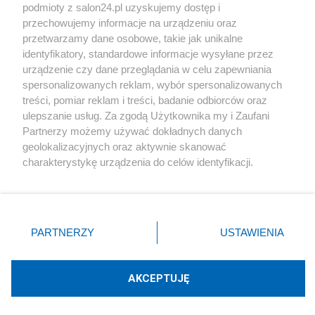
podmioty z salon24.pl uzyskujemy dostęp i
Społeczeństwo
przechowujemy informacje na urządzeniu oraz
przetwarzamy dane osobowe, takie jak unikalne
Kultura
identyfikatory, standardowe informacje wysyłane przez
urządzenie czy dane przeglądania w celu zapewniania
spersonalizowanych reklam, wybór spersonalizowanych
treści, pomiar reklam i treści, badanie odbiorców oraz
ulepszanie usług. Za zgodą Użytkownika my i Zaufani
X
Facebook
Instagram
Youtube
Partnerzy możemy używać dokładnych danych
geolokalizacyjnych oraz aktywnie skanować
charakterystykę urządzenia do celów identyfikacji.
Web Content Media sp. z o. o. © 2022
Ponieważ cenimy Twoją prywatność, prosimy o zgodę na
korzystanie z tych technologii poprzez kliknięcie
„Akceptuję”. Zgoda jest dobrowolna i zawsze możesz ją
Pomoc
O nas
Praca
Reklama
Kontakt
zmienić/wycofać klikając przycisk ustawień prywatności
PARTNERZY
USTAWIENIA
znajdujący się w lewym dolnym rogu strony
. Niektóre
rodzaje przetwarzania danych nie wymagają zgody
użytkownika, ale masz prawo sprzeciwić się takiemu
AKCEPTUJĘ
przetwarzaniu. Preferencje będą miały zastosowania tylko
Technologię dostarcza:
W3media.pl
na tej witrynie.