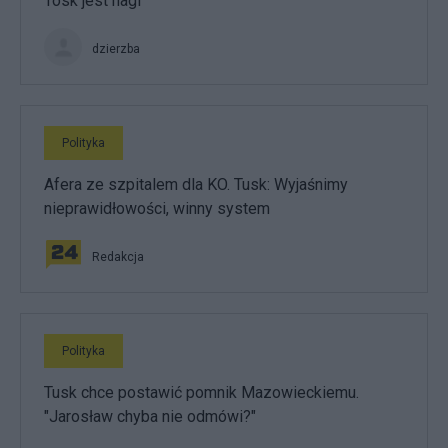
Tósk jest nagi
dzierzba
Polityka
Afera ze szpitalem dla KO. Tusk: Wyjaśnimy
nieprawidłowości, winny system
Redakcja
Polityka
Tusk chce postawić pomnik Mazowieckiemu.
"Jarosław chyba nie odmówi?"