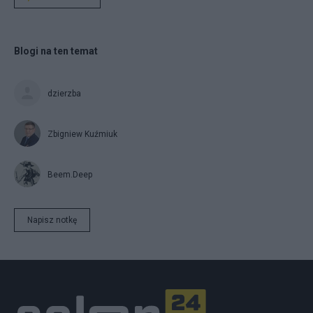
Blogi na ten temat
dzierzba
Zbigniew Kuźmiuk
Beem.Deep
Napisz notkę