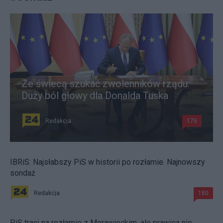
Ze świecą szukać zwolenników rządu.
Duży ból głowy dla Donalda Tuska
Redakcja
175
IBRiS: Najsłabszy PiS w historii po rozłamie. Najnowszy
sondaż
Redakcja
180
PiS traci na rozłamie z Morawieckim, ale prawica nie.