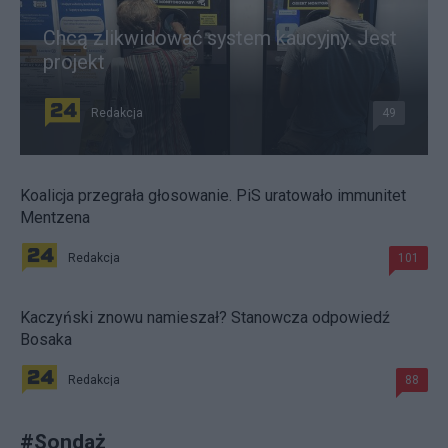
Chcą zlikwidować system kaucyjny. Jest
projekt
Redakcja
49
Koalicja przegrała głosowanie. PiS uratowało immunitet
Mentzena
Redakcja
101
Kaczyński znowu namieszał? Stanowcza odpowiedź
Bosaka
Redakcja
88
#
Sondaż