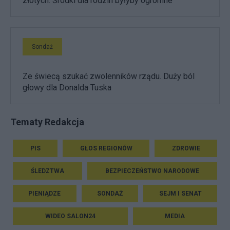
złotych. Środki dla rodzin byłyby ogromne
Sondaż
Ze świecą szukać zwolenników rządu. Duży ból
głowy dla Donalda Tuska
Tematy Redakcja
PIS
GŁOS REGIONÓW
ZDROWIE
ŚLEDZTWA
BEZPIECZEŃSTWO NARODOWE
PIENIĄDZE
SONDAŻ
SEJM I SENAT
WIDEO SALON24
MEDIA