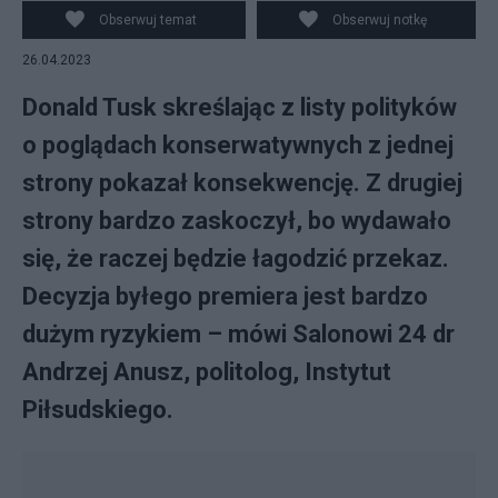
wyborcami. Fot. PAP/Darek Delmanowicz
Obserwuj temat
Obserwuj notkę
26.04.2023
Donald Tusk skreślając z listy polityków
o poglądach konserwatywnych z jednej
strony pokazał konsekwencję. Z drugiej
strony bardzo zaskoczył, bo wydawało
się, że raczej będzie łagodzić przekaz.
Decyzja byłego premiera jest bardzo
dużym ryzykiem – mówi Salonowi 24 dr
Andrzej Anusz, politolog, Instytut
Piłsudskiego.