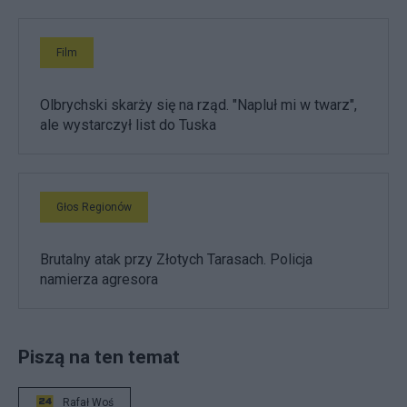
Film
Olbrychski skarży się na rząd. "Napluł mi w twarz",
ale wystarczył list do Tuska
Głos Regionów
Brutalny atak przy Złotych Tarasach. Policja
namierza agresora
Piszą na ten temat
Rafał Woś