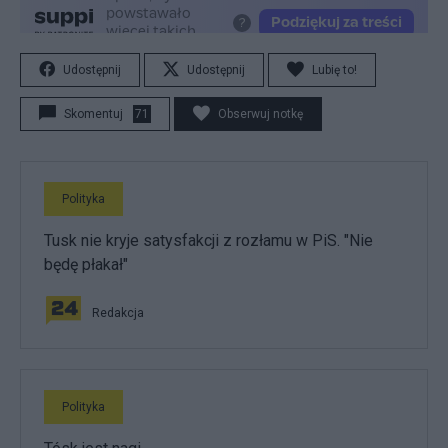
Udostępnij
Udostępnij
Lubię to!
Skomentuj
71
Obserwuj notkę
Polityka
Tusk nie kryje satysfakcji z rozłamu w PiS. "Nie
będę płakał"
Redakcja
Polityka