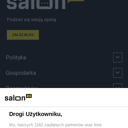
Podziel się swoją opinią
ZAŁÓŻ BLOG
Polityka
Gospodarka
Rozmaitości
Technologie
Drogi Użytkowniku,
Sport
My, naszych 1162 zaufanych partnerów oraz inne