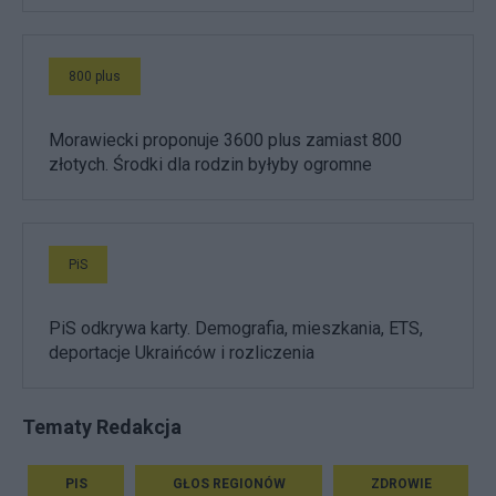
800 plus
Morawiecki proponuje 3600 plus zamiast 800
złotych. Środki dla rodzin byłyby ogromne
PiS
PiS odkrywa karty. Demografia, mieszkania, ETS,
deportacje Ukraińców i rozliczenia
Tematy Redakcja
PIS
GŁOS REGIONÓW
ZDROWIE