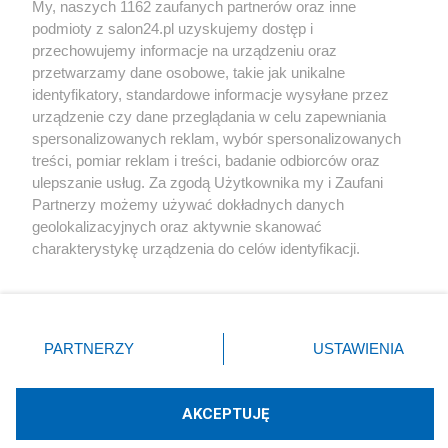
My, naszych 1162 zaufanych partnerów oraz inne
podmioty z salon24.pl uzyskujemy dostęp i
Społeczeństwo
przechowujemy informacje na urządzeniu oraz
przetwarzamy dane osobowe, takie jak unikalne
Kultura
identyfikatory, standardowe informacje wysyłane przez
urządzenie czy dane przeglądania w celu zapewniania
spersonalizowanych reklam, wybór spersonalizowanych
treści, pomiar reklam i treści, badanie odbiorców oraz
ulepszanie usług. Za zgodą Użytkownika my i Zaufani
X
Facebook
Instagram
Youtube
Partnerzy możemy używać dokładnych danych
geolokalizacyjnych oraz aktywnie skanować
charakterystykę urządzenia do celów identyfikacji.
Web Content Media sp. z o. o. © 2022
Ponieważ cenimy Twoją prywatność, prosimy o zgodę na
korzystanie z tych technologii poprzez kliknięcie
„Akceptuję”. Zgoda jest dobrowolna i zawsze możesz ją
Pomoc
O nas
Praca
Reklama
Kontakt
zmienić/wycofać klikając przycisk ustawień prywatności
PARTNERZY
USTAWIENIA
znajdujący się w lewym dolnym rogu strony
. Niektóre
rodzaje przetwarzania danych nie wymagają zgody
użytkownika, ale masz prawo sprzeciwić się takiemu
AKCEPTUJĘ
przetwarzaniu. Preferencje będą miały zastosowania tylko
Technologię dostarcza:
W3media.pl