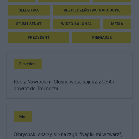
ŚLEDZTWA
BEZPIECZEŃSTWO NARODOWE
SEJM I SENAT
WIDEO SALON24
MEDIA
PREZYDENT
PIENIĄDZE
Prezydent
Rok z Nawrockim. Głośne weta, sojusz z USA i
powrót do Trójmorza
Film
Olbrychski skarży się na rząd. "Napluł mi w twarz",