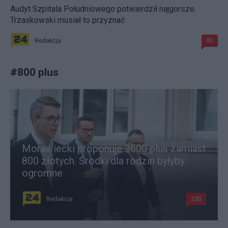
Audyt Szpitala Południowego potwierdził najgorsze.
Trzaskowski musiał to przyznać
Redakcja
80
#
800 plus
Morawiecki proponuje 3600 plus zamiast
800 złotych. Środki dla rodzin byłyby
ogromne
Redakcja
230