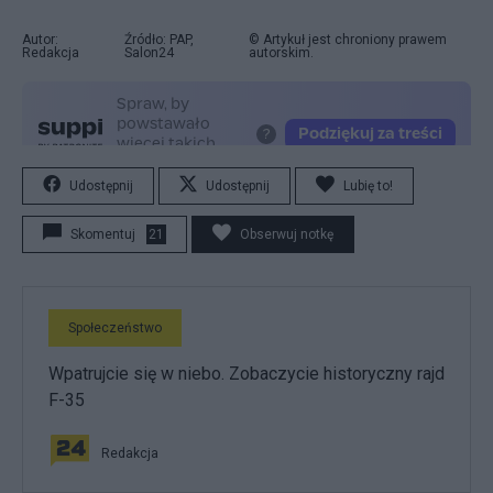
Autor:
Źródło: PAP,
© Artykuł jest chroniony prawem
Redakcja
Salon24
autorskim.
Udostępnij
Udostępnij
Lubię to!
Skomentuj
21
Obserwuj notkę
Społeczeństwo
Wpatrujcie się w niebo. Zobaczycie historyczny rajd
F-35
Redakcja