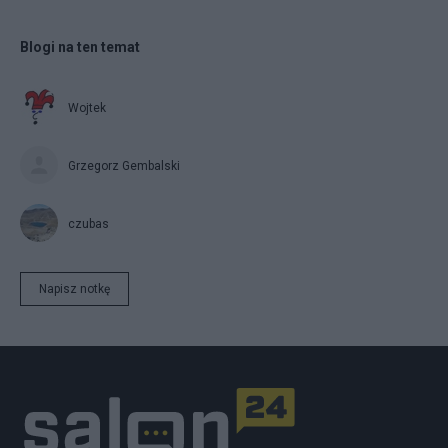
Blogi na ten temat
Wojtek
Grzegorz Gembalski
czubas
Napisz notkę