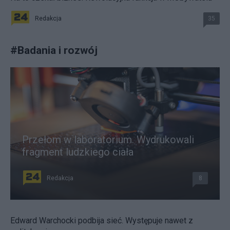
Redakcja
35
#
Badania i rozwój
Przełom w laboratorium. Wydrukowali
fragment ludzkiego ciała
Redakcja
8
Edward Warchocki podbija sieć. Występuje nawet z