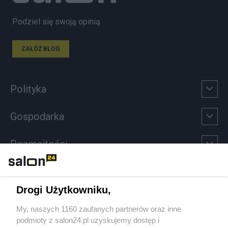
Podziel się swoją opinią
ZAŁÓŻ BLOG
Polityka
Gospodarka
Rozmaitości
Technologie
Drogi Użytkowniku,
Sport
My, naszych 1160 zaufanych partnerów oraz inne
podmioty z salon24.pl uzyskujemy dostęp i
Społeczeństwo