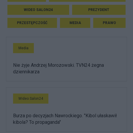
WIDEO SALON24
PREZYDENT
PRZESTĘPCZOŚĆ
MEDIA
PRAWO
Media
Nie żyje Andrzej Morozowski. TVN24 żegna
dziennikarza
Wideo Salon24
Burza po decyzjach Nawrockiego. "Kibol ułaskawił
kibola? To propaganda"