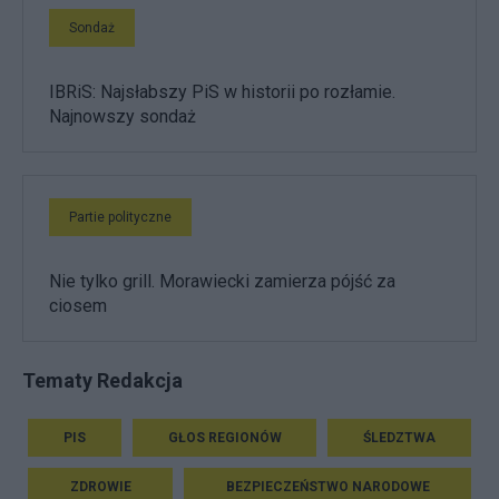
Sondaż
IBRiS: Najsłabszy PiS w historii po rozłamie.
Najnowszy sondaż
Partie polityczne
Nie tylko grill. Morawiecki zamierza pójść za
ciosem
Tematy Redakcja
PIS
GŁOS REGIONÓW
ŚLEDZTWA
ZDROWIE
BEZPIECZEŃSTWO NARODOWE