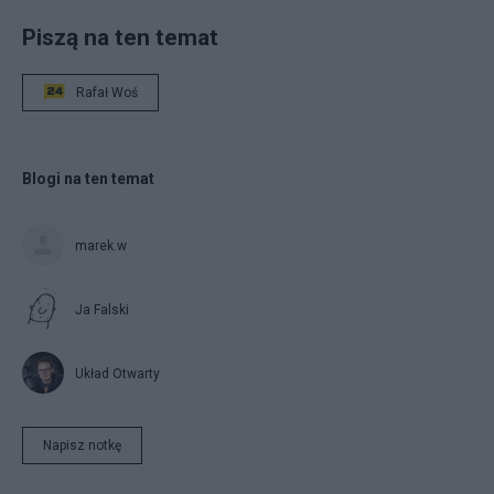
Piszą na ten temat
Rafał Woś
Blogi na ten temat
marek.w
Ja Falski
Układ Otwarty
Napisz notkę