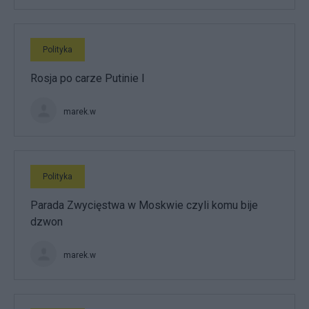
Polityka
Rosja po carze Putinie I
marek.w
Polityka
Parada Zwycięstwa w Moskwie czyli komu bije
dzwon
marek.w