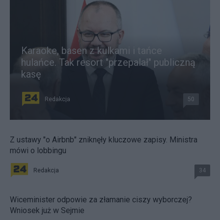
Karaoke, basen z kulkami i tańce
hulańce. Tak resort "przepalał" publiczną
kasę
Redakcja
50
Z ustawy "o Airbnb" zniknęły kluczowe zapisy. Ministra
mówi o lobbingu
Redakcja
34
Wiceminister odpowie za złamanie ciszy wyborczej?
Wniosek już w Sejmie