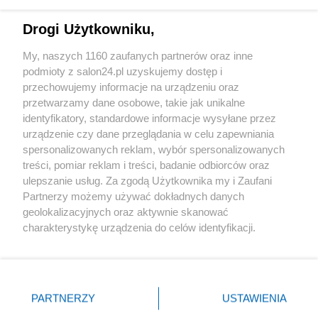
Technologie
Drogi Użytkowniku,
Sport
My, naszych 1160 zaufanych partnerów oraz inne
podmioty z salon24.pl uzyskujemy dostęp i
Społeczeństwo
przechowujemy informacje na urządzeniu oraz
przetwarzamy dane osobowe, takie jak unikalne
Kultura
identyfikatory, standardowe informacje wysyłane przez
urządzenie czy dane przeglądania w celu zapewniania
spersonalizowanych reklam, wybór spersonalizowanych
treści, pomiar reklam i treści, badanie odbiorców oraz
ulepszanie usług. Za zgodą Użytkownika my i Zaufani
X
Facebook
Instagram
Youtube
Partnerzy możemy używać dokładnych danych
geolokalizacyjnych oraz aktywnie skanować
charakterystykę urządzenia do celów identyfikacji.
Web Content Media sp. z o. o. © 2022
Ponieważ cenimy Twoją prywatność, prosimy o zgodę na
korzystanie z tych technologii poprzez kliknięcie
„Akceptuję”. Zgoda jest dobrowolna i zawsze możesz ją
Pomoc
O nas
Praca
Reklama
Kontakt
zmienić/wycofać klikając przycisk ustawień prywatności
PARTNERZY
USTAWIENIA
znajdujący się w lewym dolnym rogu strony
. Niektóre