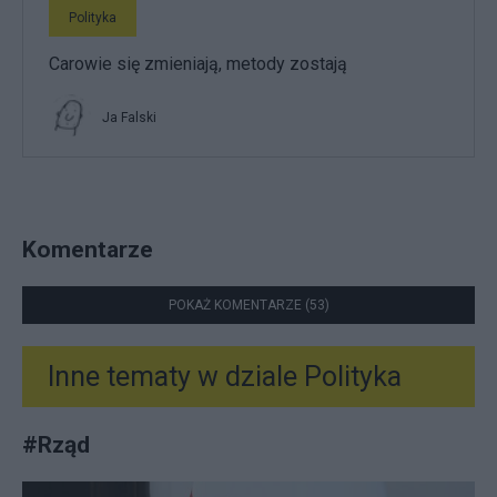
Polityka
Carowie się zmieniają, metody zostają
Ja Falski
Komentarze
POKAŻ KOMENTARZE (53)
Inne tematy w dziale
Polityka
#
Rząd