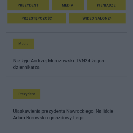
PREZYDENT
MEDIA
PIENIĄDZE
PRZESTĘPCZOŚĆ
WIDEO SALON24
Media
Nie żyje Andrzej Morozowski. TVN24 żegna
dziennikarza
Prezydent
Ułaskawienia prezydenta Nawrockiego. Na liście
Adam Borowski i gniazdowy Legii