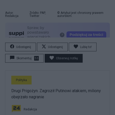
Autor:
Źródło: PAP,
© Artykuł jest chroniony prawem
Redakcja
Twitter
autorskim.
Udostępnij
Udostępnij
Lubię to!
Skomentuj
53
Obserwuj notkę
Polityka
Drugi Prigożyn. Zagroził Putinowi atakiem, miliony
obejrzało nagranie
Redakcja