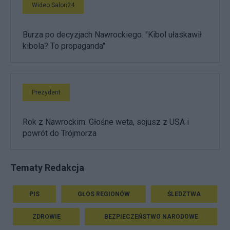
Wideo Salon24
Burza po decyzjach Nawrockiego. "Kibol ułaskawił
kibola? To propaganda"
Prezydent
Rok z Nawrockim. Głośne weta, sojusz z USA i
powrót do Trójmorza
Tematy Redakcja
PIS
GŁOS REGIONÓW
ŚLEDZTWA
ZDROWIE
BEZPIECZEŃSTWO NARODOWE