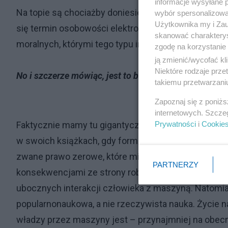
informacje wysyłane 
Na topie są chociażby doniesienia o tym, że robot So
wybór spersonalizowan
Użytkownika my i Zau
się termin osobowości elektronicznej, rozważa si
skanować charakterys
moralnych, którymi tego typu indywidua byłyby obe
zgodę na korzystanie 
ją zmienić/wycofać kl
Niektóre rodzaje prz
No i szczerze mówiąc, jest to bardzo niepokojące.
takiemu przetwarzaniu
Zapoznaj się z poniż
internetowych. Szcze
Prywatności
i
Cookie
Faktycznie mamy tu gigantyczne pole do nadużyć. To 
w swoich książkach, gdy formułował te słynne prawa 
zwane prawo zerowe, które miało chronić niejako l
PARTNERZY
konsekwencjami ze strony robotów. A więc różnego
ubocznych interakcji człowieka z maszyną. Natomiast
popularnonaukowa, a nie rzeczywista nauka. Życie na
władzy przez maszyny jest – przynajmniej na obecn