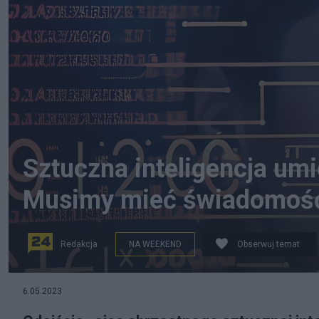
Sztuczna inteligencja umi
Musimy mieć świadomość
Redakcja
NA WEEKEND
Obserwuj temat
Sztuczna inteligencja może już czytać w myślach Fot. 
6.05.2023