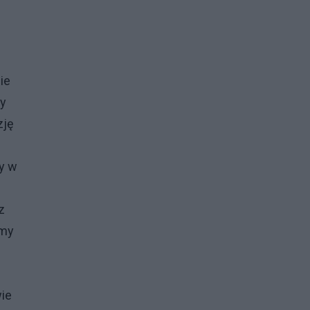
ie
zy
zję
my w
z
amy
wie