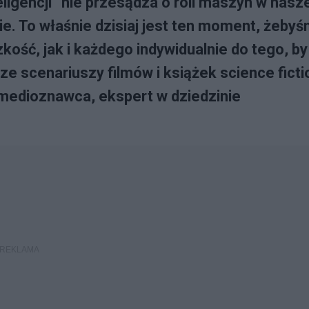
ligencji” nie przesądza o roli maszyn w nasze
ie. To właśnie dzisiaj jest ten moment, żeby
zkość, jak i każdego indywidualnie do tego, by
ze scenariuszy filmów i książek science ficti
 medioznawca, ekspert w dziedzinie