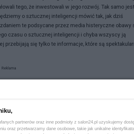
żałowali tego, że inwestowali w jego rozwój. Tak samo jes
ędziemy o sztucznej inteligencji mówić tak, jak dziś
 zdaniem te podsycane przez media histeryczne obawy 
 czasu o sztucznej inteligencji i chyba wszyscy ją
rzebijają się tylko te informacje, które są spektakular
Reklama
agraża ludziom inaczej niż sądzimy. "Trzeba trzymać ręk
niku,
fanych partnerów oraz inne podmioty z salon24.pl uzyskujemy dost
niu oraz przetwarzamy dane osobowe, takie jak unikalne identyfikat