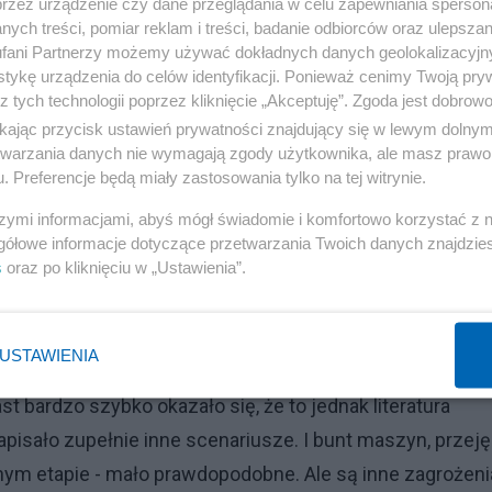
przez urządzenie czy dane przeglądania w celu zapewniania sperson
fia otrzymał obywatelstwo Arabii Saudyjskiej. Że pojawia
ych treści, pomiar reklam i treści, badanie odbiorców oraz ulepszan
fani Partnerzy możemy używać dokładnych danych geolokalizacyjn
ę wprowadzenie pewnych norm prawnych, etycznych,
tykę urządzenia do celów identyfikacji. Ponieważ cenimy Twoją pry
jmowane.
z tych technologii poprzez kliknięcie „Akceptuję”. Zgoda jest dobro
ikając przycisk ustawień prywatności znajdujący się w lewym dolny
etwarzania danych nie wymagają zgody użytkownika, ale masz prawo 
. Preferencje będą miały zastosowania tylko na tej witrynie.
szymi informacjami, abyś mógł świadomie i komfortowo korzystać z
Reklama
gółowe informacje dotyczące przetwarzania Twoich danych znajdzi
s
oraz po kliknięciu w „Ustawienia”.
na co zwracał uwagę lata, dziesiątki lat temu Isaac As
robotów, tam były trzy, on później dodał jeszcze tak
udzkość przed buntem maszyn, przed różnego rodzaju
USTAWIENIA
 rodzaju nadużyć, albo też przypadkowych skutków
 bardzo szybko okazało się, że to jednak literatura
pisało zupełnie inne scenariusze. I bunt maszyn, przeję
ym etapie - mało prawdopodobne. Ale są inne zagrożeni