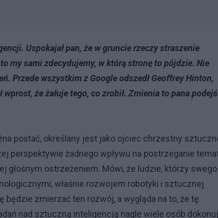
encji. Uspokajał pan, że w gruncie rzeczy straszenie
to my sami zdecydujemy, w którą stronę to pójdzie. Nie
zeń. Przede wszystkim z Google odszedł Geoffrey Hinton,
ł wprost, że żałuje tego, co zrobił. Zmienia to pana podejś
na postać, określany jest jako ojciec chrzestny sztuczn
rszej perspektywie żadnego wpływu na postrzeganie tema
żej głośnym ostrzeżeniem. Mówi, że ludzie, którzy swego
ologicznymi, właśnie rozwojem robotyki i sztucznej
ę będzie zmierzać ten rozwój, a wygląda na to, że tę
adań nad sztuczną inteligencją nagle wiele osób dokonu