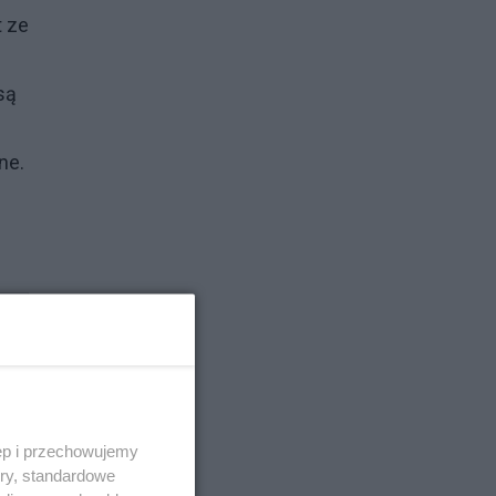
t ze
są
ne.
ę
ęp i przechowujemy
ory, standardowe