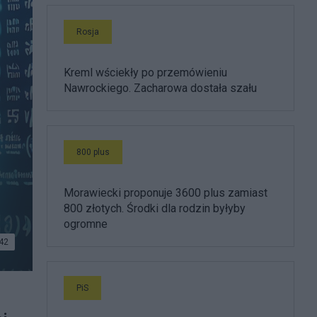
Rosja
Kreml wściekły po przemówieniu
Nawrockiego. Zacharowa dostała szału
800 plus
Morawiecki proponuje 3600 plus zamiast
800 złotych. Środki dla rodzin byłyby
ogromne
42
PiS