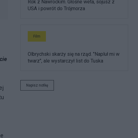
Rok z Nawrockim. Głośne weta, sojusz z
USA i powrót do Trójmorza
Film
Olbrychski skarży się na rząd. "Napluł mi w
cie
twarz", ale wystarczył list do Tuska
Napisz notkę
ej
tu
je