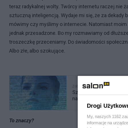
teraz radykalnej wolty. Twórcy internetu raczej nie 
sztuczną inteligencją. Wydaje mi się, że za dekady b
mówimy czy myślimy o internecie. Natomiast moim
jednak przesadzone. Bo my rozmawiamy od dłuższego
troszeczkę przeceniamy. Do świadomości społecznej p
Albo złe, albo szokujące.
Zobacz także
Sztuczna inteligencja z
na pulsie"
Drogi Użytkow
My, naszych 1162 zau
To znaczy?
informacje na urządze