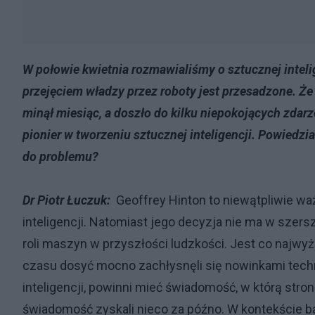
W połowie kwietnia rozmawialiśmy o sztucznej intelig
przejęciem władzy przez roboty jest przesadzone. Że 
minął miesiąc, a doszło do kilku niepokojących zdar
pionier w tworzeniu sztucznej inteligencji. Powiedzia
do problemu?
Dr Piotr Łuczuk:
Geoffrey Hinton to niewątpliwie waż
inteligencji. Natomiast jego decyzja nie ma w sze
roli maszyn w przyszłości ludzkości. Jest co najwy
czasu dosyć mocno zachłysnęli się nowinkami techn
inteligencji, powinni mieć świadomość, w którą stron
świadomość zyskali nieco za późno. W kontekście b