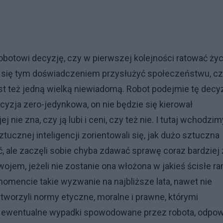
robotowi decyzję, czy w pierwszej kolejności ratować życ
e się tym doświadczeniem przysłużyć społeczeństwu, c
jest też jedną wielką niewiadomą. Robot podejmie tę decy
cyzja zero-jedynkowa, on nie będzie się kierował
 nie zna, czy ją lubi i ceni, czy też nie. I tutaj wchodzi
ucznej inteligencji zorientowali się, jak dużo sztuczna
ć, ale zaczęli sobie chyba zdawać sprawę coraz bardziej 
wojem, jeżeli nie zostanie ona włożona w jakieś ścisłe r
momencie takie wyzwanie na najbliższe lata, nawet nie
 stworzyli normy etyczne, moralne i prawne, którymi
za ewentualne wypadki spowodowane przez robota, odpo