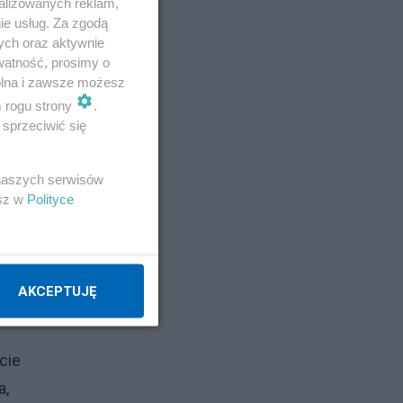
alizowanych reklam,
ie usług. Za zgodą
ych oraz aktywnie
watność, prosimy o
wolna i zawsze możesz
m rogu strony
.
sprzeciwić się
 naszych serwisów
esz w
Polityce
imov
AKCEPTUJĘ
cie
a,