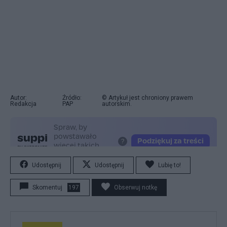
Autor:
Źródło:
© Artykuł jest chroniony prawem
Redakcja
PAP
autorskim.
Udostępnij
Udostępnij
Lubię to!
Skomentuj
197
Obserwuj notkę