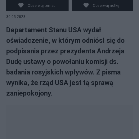
nadużyciami komisji ds. badania rosyjskich wpływów.
Obserwuj temat
Obserwuj notkę
30.05.2023
Departament Stanu USA wydał
oświadczenie, w którym odniósł się do
podpisania przez prezydenta Andrzeja
Dudę ustawy o powołaniu komisji ds.
badania rosyjskich wpływów. Z pisma
wynika, że rząd USA jest tą sprawą
zaniepokojony.