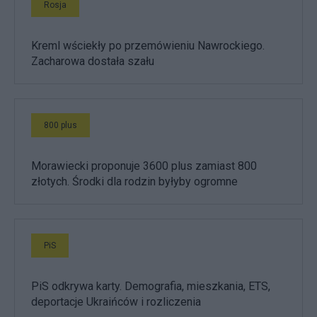
Rosja
Kreml wściekły po przemówieniu Nawrockiego.
Zacharowa dostała szału
800 plus
Morawiecki proponuje 3600 plus zamiast 800
złotych. Środki dla rodzin byłyby ogromne
PiS
PiS odkrywa karty. Demografia, mieszkania, ETS,
deportacje Ukraińców i rozliczenia