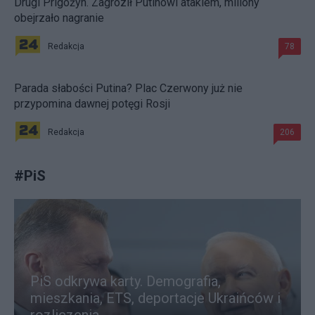
Drugi Prigożyn. Zagroził Putinowi atakiem, miliony
obejrzało nagranie
Redakcja
78
Parada słabości Putina? Plac Czerwony już nie
przypomina dawnej potęgi Rosji
Redakcja
206
#
PiS
PiS odkrywa karty. Demografia,
mieszkania, ETS, deportacje Ukraińców i
rozliczenia