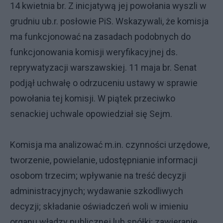
14 kwietnia br. Z inicjatywą jej powołania wyszli w
grudniu ub.r. posłowie PiS. Wskazywali, że komisja
ma funkcjonować na zasadach podobnych do
funkcjonowania komisji weryfikacyjnej ds.
reprywatyzacji warszawskiej. 11 maja br. Senat
podjął uchwałę o odrzuceniu ustawy w sprawie
powołania tej komisji. W piątek przeciwko
senackiej uchwale opowiedział się Sejm.
Komisja ma analizować m.in. czynności urzędowe,
tworzenie, powielanie, udostępnianie informacji
osobom trzecim; wpływanie na treść decyzji
administracyjnych; wydawanie szkodliwych
decyzji; składanie oświadczeń woli w imieniu
organu władzy publicznej lub spółki; zawieranie