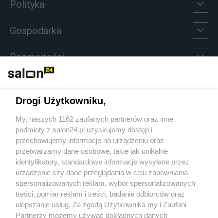
Polityka
Gospodarka
Rozmaitości
Technologie
Drogi Użytkowniku,
Sport
My, naszych 1162 zaufanych partnerów oraz inne
podmioty z salon24.pl uzyskujemy dostęp i
Społeczeństwo
przechowujemy informacje na urządzeniu oraz
przetwarzamy dane osobowe, takie jak unikalne
Kultura
identyfikatory, standardowe informacje wysyłane przez
urządzenie czy dane przeglądania w celu zapewniania
spersonalizowanych reklam, wybór spersonalizowanych
treści, pomiar reklam i treści, badanie odbiorców oraz
ulepszanie usług. Za zgodą Użytkownika my i Zaufani
X
Facebook
Instagram
Youtube
Partnerzy możemy używać dokładnych danych