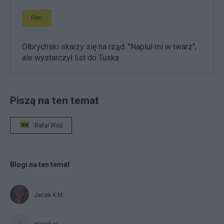
Film
Olbrychski skarży się na rząd. "Napluł mi w twarz",
ale wystarczył list do Tuska
Piszą na ten temat
Rafał Woś
Blogi na ten temat
Jacek K.M.
marek.w