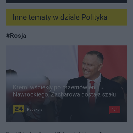
Inne tematy w dziale
Polityka
#
Rosja
Kreml wściekły po przemówieniu
Nawrockiego. Zacharowa dostała szału
Redakcja
404