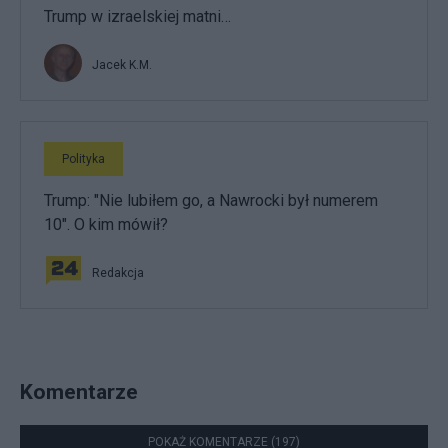
Trump w izraelskiej matni…
Jacek K.M.
Polityka
Trump: "Nie lubiłem go, a Nawrocki był numerem
10". O kim mówił?
Redakcja
Komentarze
POKAŻ KOMENTARZE (197)