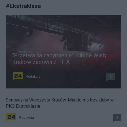
#
Ekstraklasa
"Przerwa na zadymienie". Kibice Wisły
Kraków zadrwili z FIFA
Redakcja
6
Sensacyjna Wieczysta Kraków. Miasto ma trzy kluby w
PKO Ekstraklasie
Redakcja
2