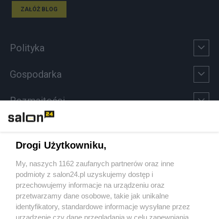
ZAŁÓŻ BLOG
Polityka
Gospodarka
Rozmaitości
Technologie
Drogi Użytkowniku,
Sport
My, naszych 1162 zaufanych partnerów oraz inne
podmioty z salon24.pl uzyskujemy dostęp i
Społeczeństwo
przechowujemy informacje na urządzeniu oraz
przetwarzamy dane osobowe, takie jak unikalne
Kultura
identyfikatory, standardowe informacje wysyłane przez
urządzenie czy dane przeglądania w celu zapewniania