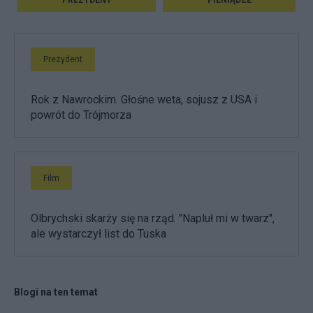
PREZYDENT
PIENIĄDZE
Prezydent
Rok z Nawrockim. Głośne weta, sojusz z USA i
powrót do Trójmorza
Film
Olbrychski skarży się na rząd. "Napluł mi w twarz",
ale wystarczył list do Tuska
Blogi na ten temat