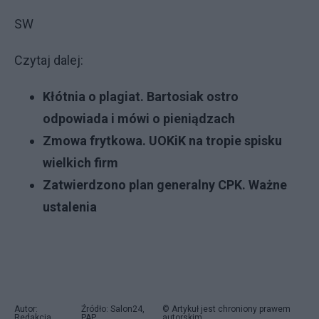
SW
Czytaj dalej:
Kłótnia o plagiat. Bartosiak ostro
odpowiada i mówi o pieniądzach
Zmowa frytkowa. UOKiK na tropie spisku
wielkich firm
Zatwierdzono plan generalny CPK. Ważne
ustalenia
Autor:
Źródło: Salon24,
© Artykuł jest chroniony prawem
Redakcja
PAP
autorskim