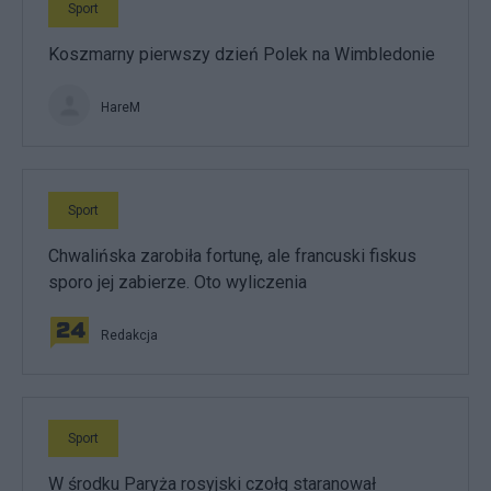
Sport
Koszmarny pierwszy dzień Polek na Wimbledonie
HareM
Sport
Chwalińska zarobiła fortunę, ale francuski fiskus
sporo jej zabierze. Oto wyliczenia
Redakcja
Sport
W środku Paryża rosyjski czołg staranował