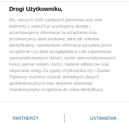
Drogi Użytkowniku,
Sport
My, naszych 1160 zaufanych partnerów oraz inne
podmioty z salon24.pl uzyskujemy dostęp i
Społeczeństwo
przechowujemy informacje na urządzeniu oraz
przetwarzamy dane osobowe, takie jak unikalne
Kultura
identyfikatory, standardowe informacje wysyłane przez
urządzenie czy dane przeglądania w celu zapewniania
spersonalizowanych reklam, wybór spersonalizowanych
treści, pomiar reklam i treści, badanie odbiorców oraz
ulepszanie usług. Za zgodą Użytkownika my i Zaufani
X
Facebook
Instagram
Youtube
Partnerzy możemy używać dokładnych danych
geolokalizacyjnych oraz aktywnie skanować
charakterystykę urządzenia do celów identyfikacji.
Web Content Media sp. z o. o. © 2022
Ponieważ cenimy Twoją prywatność, prosimy o zgodę na
korzystanie z tych technologii poprzez kliknięcie
„Akceptuję”. Zgoda jest dobrowolna i zawsze możesz ją
Pomoc
O nas
Praca
Reklama
Kontakt
zmienić/wycofać klikając przycisk ustawień prywatności
PARTNERZY
USTAWIENIA
znajdujący się w lewym dolnym rogu strony
. Niektóre
rodzaje przetwarzania danych nie wymagają zgody