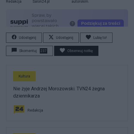
Redakcja
Salon24.pl
autorskim.
Udostępnij
Udostępnij
Lubię to!
Skomentuj
237
Obserwuj notkę
Kultura
Nie żyje Andrzej Morozowski. TVN24 żegna
dziennikarza
Redakcja