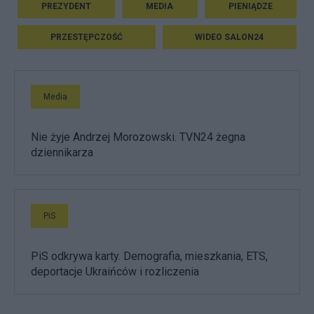
PREZYDENT
MEDIA
PIENIĄDZE
PRZESTĘPCZOŚĆ
WIDEO SALON24
Media
Nie żyje Andrzej Morozowski. TVN24 żegna
dziennikarza
PiS
PiS odkrywa karty. Demografia, mieszkania, ETS,
deportacje Ukraińców i rozliczenia