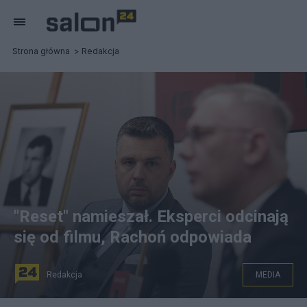
Strona główna
Redakcja
"Reset" namieszał. Eksperci odcinają
się od filmu, Rachoń odpowiada
Redakcja
MEDIA
Michał Rachoń i Sławomir Cenckiewicz. Fot.