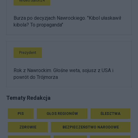
Wideo Salon24
Burza po decyzjach Nawrockiego. "Kibol ułaskawił
kibola? To propaganda"
Prezydent
Rok z Nawrockim. Głośne weta, sojusz z USA i
powrót do Trójmorza
Tematy Redakcja
PIS
GŁOS REGIONÓW
ŚLEDZTWA
ZDROWIE
BEZPIECZEŃSTWO NARODOWE