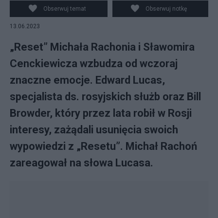
PAP/Tomasz Gzell
Obserwuj temat
Obserwuj notkę
13.06.2023
„Reset” Michała Rachonia i Sławomira
Cenckiewicza wzbudza od wczoraj
znaczne emocje. Edward Lucas,
specjalista ds. rosyjskich służb oraz Bill
Browder, który przez lata robił w Rosji
interesy, zażądali usunięcia swoich
wypowiedzi z „Resetu”. Michał Rachoń
zareagował na słowa Lucasa.