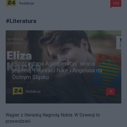
Redakcja
104
#
Literatura
„Rozczytana Aglomeracja” wraca
jesienią. Laureaci Nike i Angelusa na
Dolnym Śląsku
Redakcja
4
Węgier z literacką Nagrodą Nobla. W Szwecji to
przewidzieli