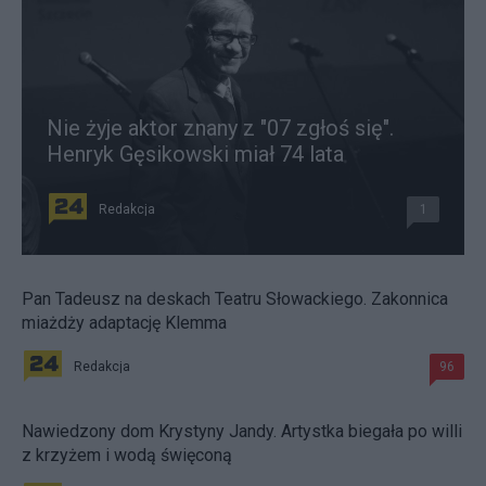
Nie żyje aktor znany z "07 zgłoś się".
Henryk Gęsikowski miał 74 lata
Redakcja
1
Pan Tadeusz na deskach Teatru Słowackiego. Zakonnica
miażdży adaptację Klemma
Redakcja
96
Nawiedzony dom Krystyny Jandy. Artystka biegała po willi
z krzyżem i wodą święconą