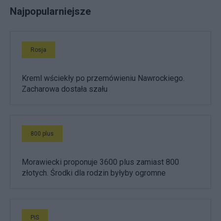
Najpopularniejsze
Rosja
Kreml wściekły po przemówieniu Nawrockiego.
Zacharowa dostała szału
800 plus
Morawiecki proponuje 3600 plus zamiast 800
złotych. Środki dla rodzin byłyby ogromne
PiS