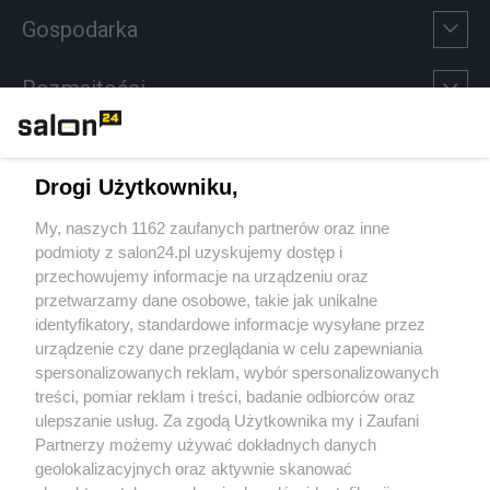
Gospodarka
Rozmaitości
Technologie
Drogi Użytkowniku,
Sport
My, naszych 1162 zaufanych partnerów oraz inne
podmioty z salon24.pl uzyskujemy dostęp i
Społeczeństwo
przechowujemy informacje na urządzeniu oraz
przetwarzamy dane osobowe, takie jak unikalne
Kultura
identyfikatory, standardowe informacje wysyłane przez
urządzenie czy dane przeglądania w celu zapewniania
spersonalizowanych reklam, wybór spersonalizowanych
treści, pomiar reklam i treści, badanie odbiorców oraz
ulepszanie usług. Za zgodą Użytkownika my i Zaufani
X
Facebook
Instagram
Youtube
Partnerzy możemy używać dokładnych danych
geolokalizacyjnych oraz aktywnie skanować