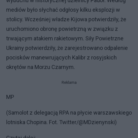
wybuchu w historycznej dzielnicy Padół. Według
mediów było słychać odgłosy kilku eksplozji w
stolicy. Wcześniej władze Kijowa potwierdziły, że
uruchomiono obronę powietrzną w związku z
trwającym atakiem rakietowym. Siły Powietrzne
Ukrainy potwierdziły, że zarejestrowano odpalenie
pocisków manewrujących Kalibr z rosyjskich
okrętów na Morzu Czarnym.
Reklama
MP
(Samolot z delegacją RPA na płycie warszawskiego
lotniska Chopina. Fot. Twitter/@MDzienynski)
Czytaj dalej: