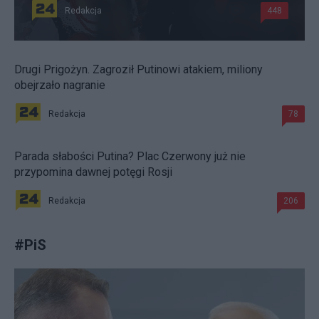
Redakcja
448
Drugi Prigożyn. Zagroził Putinowi atakiem, miliony
obejrzało nagranie
Redakcja
78
Parada słabości Putina? Plac Czerwony już nie
przypomina dawnej potęgi Rosji
Redakcja
206
#
PiS