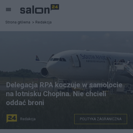
Strona główna
Redakcja
Delegacja RPA koczuje w samolocie
na lotnisku Chopina. Nie chcieli
oddać broni
Redakcja
POLITYKA ZAGRANICZNA
(Samolot z delegacją RPA na płycie warszawskiego