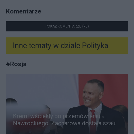
Komentarze
POKAŻ KOMENTARZE (70)
Inne tematy w dziale
Polityka
#
Rosja
Kreml wściekły po przemówieniu
Nawrockiego. Zacharowa dostała szału