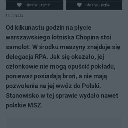
lotniska Chopina. Fot. Twitter/@MDzienynski)
Obserwuj temat
Obserwuj notkę
16.06.2023
Od kilkunastu godzin na płycie
warszawskiego lotniska Chopina stoi
samolot. W środku maszyny znajduje się
delegacja RPA. Jak się okazało, jej
członkowie nie mogą opuścić pokładu,
ponieważ posiadają broń, a nie mają
pozwolenia na jej wwóz do Polski.
Stanowisko w tej sprawie wydało nawet
polskie MSZ.