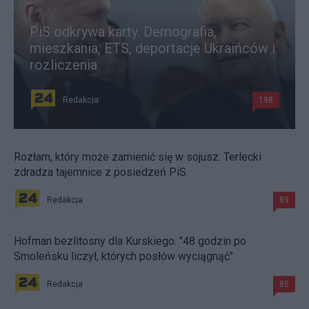
PiS odkrywa karty. Demografia,
mieszkania, ETS, deportacje Ukraińców i
rozliczenia
Redakcja
198
Rozłam, który może zamienić się w sojusz. Terlecki
zdradza tajemnice z posiedzeń PiS
Redakcja
89
Hofman bezlitosny dla Kurskiego. "48 godzin po
Smoleńsku liczył, których posłów wyciągnąć"
Redakcja
85