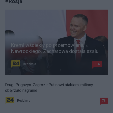
#
Rosja
Kreml wściekły po przemówieniu
Nawrockiego. Zacharowa dostała szału
Redakcja
316
Drugi Prigożyn. Zagroził Putinowi atakiem, miliony
obejrzało nagranie
Redakcja
78