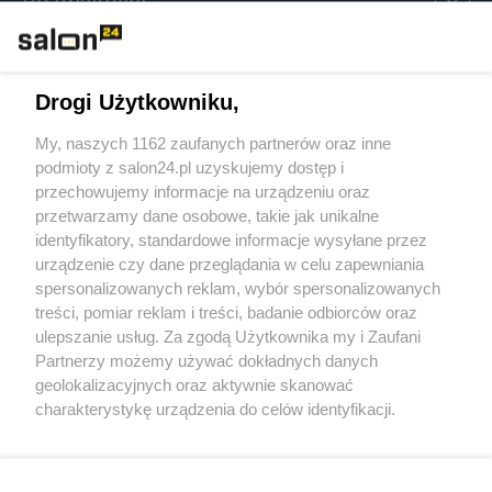
Rozmaitości
Technologie
Drogi Użytkowniku,
Sport
My, naszych 1162 zaufanych partnerów oraz inne
podmioty z salon24.pl uzyskujemy dostęp i
Społeczeństwo
przechowujemy informacje na urządzeniu oraz
przetwarzamy dane osobowe, takie jak unikalne
Kultura
identyfikatory, standardowe informacje wysyłane przez
urządzenie czy dane przeglądania w celu zapewniania
spersonalizowanych reklam, wybór spersonalizowanych
treści, pomiar reklam i treści, badanie odbiorców oraz
ulepszanie usług. Za zgodą Użytkownika my i Zaufani
X
Facebook
Instagram
Youtube
Partnerzy możemy używać dokładnych danych
geolokalizacyjnych oraz aktywnie skanować
charakterystykę urządzenia do celów identyfikacji.
Web Content Media sp. z o. o. © 2022
Ponieważ cenimy Twoją prywatność, prosimy o zgodę na
korzystanie z tych technologii poprzez kliknięcie
„Akceptuję”. Zgoda jest dobrowolna i zawsze możesz ją
Pomoc
O nas
Praca
Reklama
Kontakt