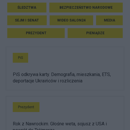
ŚLEDZTWA
BEZPIECZEŃSTWO NARODOWE
SEJM I SENAT
WIDEO SALON24
MEDIA
PREZYDENT
PIENIĄDZE
PiS
PiS odkrywa karty. Demografia, mieszkania, ETS,
deportacje Ukraińców i rozliczenia
Prezydent
Rok z Nawrockim. Głośne weta, sojusz z USA i