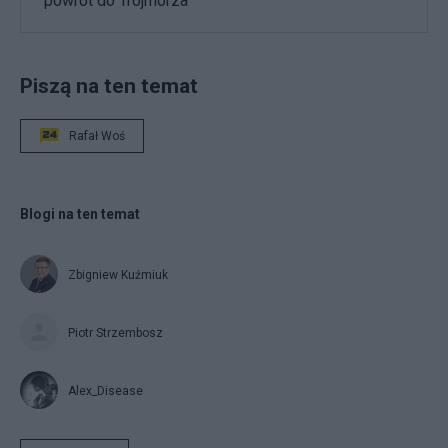
powrót do Trójmorza
Piszą na ten temat
Rafał Woś
Blogi na ten temat
Zbigniew Kuźmiuk
Piotr Strzembosz
Alex_Disease