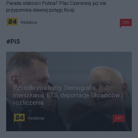
Parada słabości Putina? Plac Czerwony już nie
przypomina dawnej potęgi Rosji
Redakcja
206
#
PiS
PiS odkrywa karty. Demografia,
mieszkania, ETS, deportacje Ukraińców i
rozliczenia
Redakcja
197