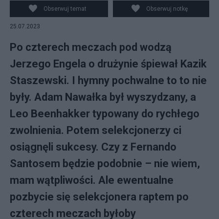
Santos miałby odejść, fot. PAP
Obserwuj temat
Obserwuj notkę
25.07.2023
Po czterech meczach pod wodzą
Jerzego Engela o drużynie śpiewał Kazik
Staszewski. I hymny pochwalne to to nie
były. Adam Nawałka był wyszydzany, a
Leo Beenhakker typowany do rychłego
zwolnienia. Potem selekcjonerzy ci
osiągnęli sukcesy. Czy z Fernando
Santosem będzie podobnie – nie wiem,
mam wątpliwości. Ale ewentualne
pozbycie się selekcjonera raptem po
czterech meczach byłoby