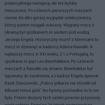
potencjalnego następcę, ale też byłoby
nieuczciwe. Po czterech pierwszych meczach
równie źle albo gorzej wyglądali selekcjonerzy,
którzy potem osiągali sukcesy. Wygrany mecz z
Ukrainą był spotkaniem nr siedem pod wodzą
Jerzego Engela. Historyczny triumf z Niemcami to
mecz nr dziewięć w kadencji Adama Nawałki. A
najlepszy mecz w XXI wieku, 2:1 z Portugalią, to
spotkanie nr pięć Leo Beenhakkera. Po czterech
meczach z Nawałki się śmiano. Beenhakker był
typowany do zwolnienia, a o kadrze Engela śpiewał
Kazik Staszewski. „Polscy piłkarze nie strzelili od
kilkuset minut gola”. No hymny pochwalne to to nie
były. Potem drużyny tych selekcjonerów przyniosły
wiele radości. Engel po 16 latach awansował na