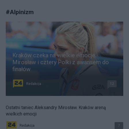
#
Alpinizm
Kraków czeka na wielkie emocje.
Mirosław i cztery Polki z awansem do
finałów
Redakcja
12
Ostatni taniec Aleksandry Mirosław. Kraków areną
wielkich emocji
Redakcja
7