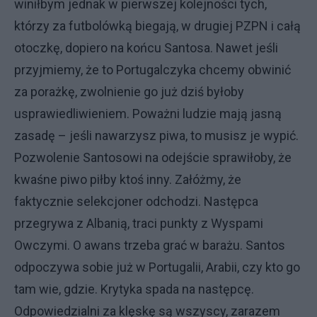
winiłbym jednak w pierwszej kolejności tych,
którzy za futbolówką biegają, w drugiej PZPN i całą
otoczkę, dopiero na końcu Santosa. Nawet jeśli
przyjmiemy, że to Portugalczyka chcemy obwinić
za porażkę, zwolnienie go już dziś byłoby
usprawiedliwieniem. Poważni ludzie mają jasną
zasadę – jeśli nawarzysz piwa, to musisz je wypić.
Pozwolenie Santosowi na odejście sprawiłoby, że
kwaśne piwo piłby ktoś inny. Załóżmy, że
faktycznie selekcjoner odchodzi. Następca
przegrywa z Albanią, traci punkty z Wyspami
Owczymi. O awans trzeba grać w barażu. Santos
odpoczywa sobie już w Portugalii, Arabii, czy kto go
tam wie, gdzie. Krytyka spada na następcę.
Odpowiedzialni za klęskę są wszyscy, zarazem