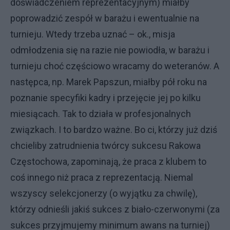
doświadczeniem reprezentacyjnym) miałby
poprowadzić zespół w barażu i ewentualnie na
turnieju. Wtedy trzeba uznać – ok., misja
odmłodzenia się na razie nie powiodła, w barażu i
turnieju choć częściowo wracamy do weteranów. A
następca, np. Marek Papszun, miałby pół roku na
poznanie specyfiki kadry i przejęcie jej po kilku
miesiącach. Tak to działa w profesjonalnych
związkach. I to bardzo ważne. Bo ci, którzy już dziś
chcieliby zatrudnienia twórcy sukcesu Rakowa
Częstochowa, zapominają, że praca z klubem to
coś innego niż praca z reprezentacją. Niemal
wszyscy selekcjonerzy (o wyjątku za chwilę),
którzy odnieśli jakiś sukces z biało-czerwonymi (za
sukces przyjmujemy minimum awans na turniej)