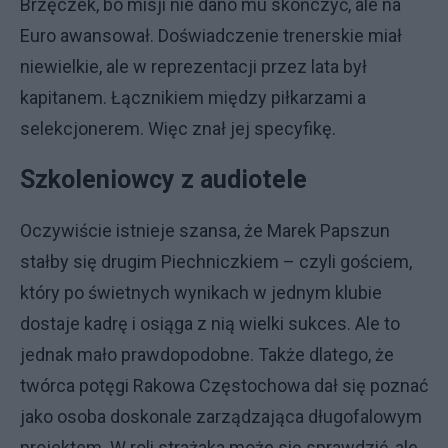
Brzęczek, bo misji nie dano mu skończyć, ale na
Euro awansował. Doświadczenie trenerskie miał
niewielkie, ale w reprezentacji przez lata był
kapitanem. Łącznikiem między piłkarzami a
selekcjonerem. Więc znał jej specyfikę.
Szkoleniowcy z audiotele
Oczywiście istnieje szansa, że Marek Papszun
stałby się drugim Piechniczkiem – czyli gościem,
który po świetnych wynikach w jednym klubie
dostaje kadrę i osiąga z nią wielki sukces. Ale to
jednak mało prawdopodobne. Także dlatego, że
twórca potęgi Rakowa Częstochowa dał się poznać
jako osoba doskonale zarządzająca długofalowym
projektem. W roli strażaka może się sprawdzić, ale