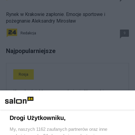
Rynek w Krakowie zapłonie. Emocje sportowe i
pożegnanie Aleksandry Mirosław
Redakcja
9
Najpopularniejsze
Rosja
Kreml wściekły po przemówieniu Nawrockiego.
Zacharowa dostała szału
Drogi Użytkowniku,
800 plus
My, naszych 1162 zaufanych partnerów oraz inne