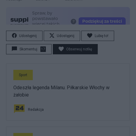
Udostępnij
Udostępnij
Lubię to!
Skomentuj
17
Obserwuj notkę
Sport
Odeszła legenda Milanu. Piłkarskie Włochy w
żałobie
Redakcja