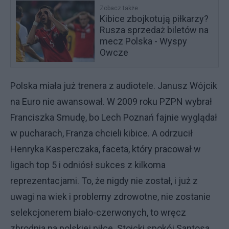
Zobacz także
Kibice zbojkotują piłkarzy?
Rusza sprzedaż biletów na
mecz Polska - Wyspy
Owcze
Polska miała już trenera z audiotele. Janusz Wójcik
na Euro nie awansował. W 2009 roku PZPN wybrał
Franciszka Smudę, bo Lech Poznań fajnie wyglądał
w pucharach, Franza chcieli kibice. A odrzucił
Henryka Kasperczaka, faceta, który pracował w
ligach top 5 i odniósł sukces z kilkoma
reprezentacjami. To, że nigdy nie został, i już z
uwagi na wiek i problemy zdrowotne, nie zostanie
selekcjonerem biało-czerwonych, to wręcz
zbrodnia na polskiej piłce. Stoicki spokój Santosa