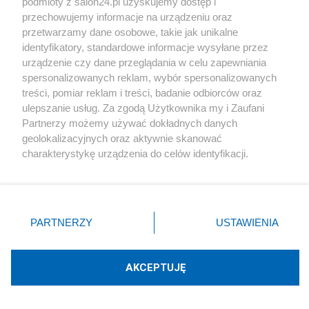
podmioty z salon24.pl uzyskujemy dostęp i
przechowujemy informacje na urządzeniu oraz
Morawiecki proponuje 3600 plus zamiast 800
przetwarzamy dane osobowe, takie jak unikalne
złotych. Środki dla rodzin byłyby ogromne
identyfikatory, standardowe informacje wysyłane przez
urządzenie czy dane przeglądania w celu zapewniania
spersonalizowanych reklam, wybór spersonalizowanych
treści, pomiar reklam i treści, badanie odbiorców oraz
Prezydent
ulepszanie usług. Za zgodą Użytkownika my i Zaufani
Partnerzy możemy używać dokładnych danych
Pierwszy rok prezydentury. Tak Polacy oceniają
geolokalizacyjnych oraz aktywnie skanować
Nawrockiego
charakterystykę urządzenia do celów identyfikacji.
Ponieważ cenimy Twoją prywatność, prosimy o zgodę na
korzystanie z tych technologii poprzez kliknięcie
Tematy Redakcja
„Akceptuję”. Zgoda jest dobrowolna i zawsze możesz ją
zmienić/wycofać klikając przycisk ustawień prywatności
PARTNERZY
USTAWIENIA
znajdujący się w lewym dolnym rogu strony
. Niektóre
PIS
GŁOS REGIONÓW
ZDROWIE
rodzaje przetwarzania danych nie wymagają zgody
użytkownika, ale masz prawo sprzeciwić się takiemu
ŚLEDZTWA
BEZPIECZEŃSTWO NARODOWE
AKCEPTUJĘ
przetwarzaniu. Preferencje będą miały zastosowania tylko
na tej witrynie.
SEJM I SENAT
WIDEO SALON24
MEDIA