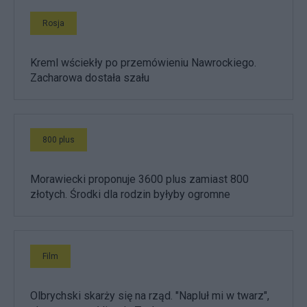
Rosja
Kreml wściekły po przemówieniu Nawrockiego.
Zacharowa dostała szału
800 plus
Morawiecki proponuje 3600 plus zamiast 800
złotych. Środki dla rodzin byłyby ogromne
Film
Olbrychski skarży się na rząd. "Napluł mi w twarz",