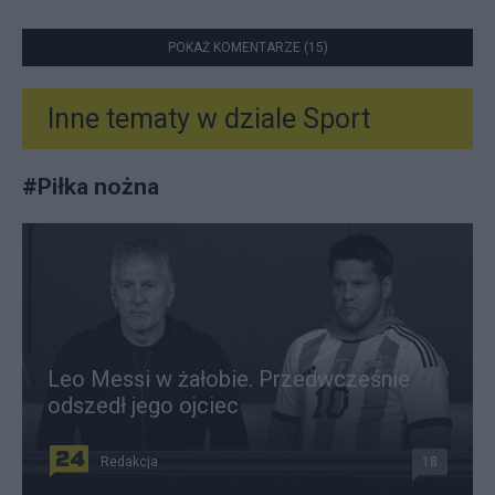
POKAŻ KOMENTARZE (15)
Inne tematy w dziale
Sport
#
Piłka nożna
Leo Messi w żałobie. Przedwcześnie
odszedł jego ojciec
Redakcja
18