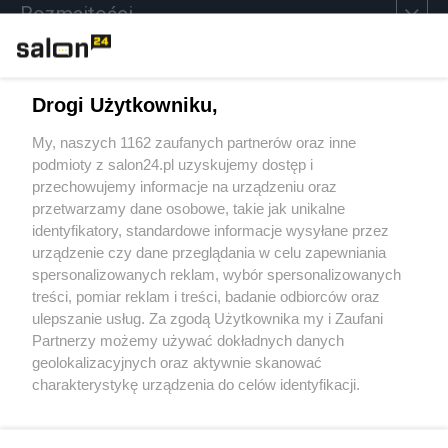
Rozmaitości
Technologie
Drogi Użytkowniku,
Sport
My, naszych 1162 zaufanych partnerów oraz inne
podmioty z salon24.pl uzyskujemy dostęp i
Społeczeństwo
przechowujemy informacje na urządzeniu oraz
przetwarzamy dane osobowe, takie jak unikalne
Kultura
identyfikatory, standardowe informacje wysyłane przez
urządzenie czy dane przeglądania w celu zapewniania
spersonalizowanych reklam, wybór spersonalizowanych
treści, pomiar reklam i treści, badanie odbiorców oraz
ulepszanie usług. Za zgodą Użytkownika my i Zaufani
X
Facebook
Instagram
Youtube
Partnerzy możemy używać dokładnych danych
geolokalizacyjnych oraz aktywnie skanować
charakterystykę urządzenia do celów identyfikacji.
Web Content Media sp. z o. o. © 2022
Ponieważ cenimy Twoją prywatność, prosimy o zgodę na
korzystanie z tych technologii poprzez kliknięcie