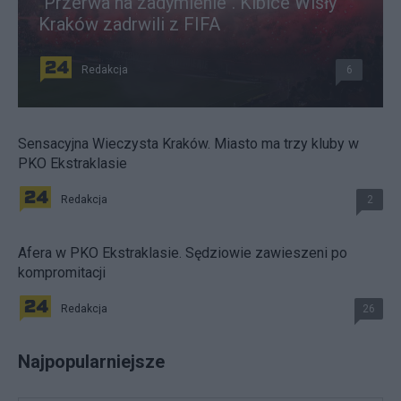
"Przerwa na zadymienie". Kibice Wisły
Kraków zadrwili z FIFA
Redakcja
6
Sensacyjna Wieczysta Kraków. Miasto ma trzy kluby w
PKO Ekstraklasie
Redakcja
2
Afera w PKO Ekstraklasie. Sędziowie zawieszeni po
kompromitacji
Redakcja
26
Najpopularniejsze