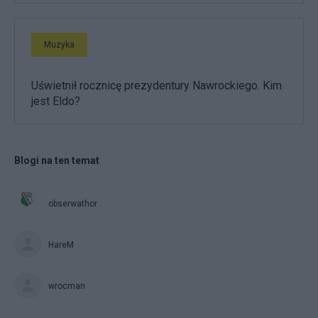
Muzyka
Uświetnił rocznicę prezydentury Nawrockiego. Kim
jest Eldo?
Blogi na ten temat
obserwathor
HareM
wrocman