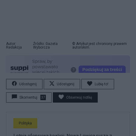
Autor:
Źródło: Gazeta
© Artykuł jest chroniony prawem
Redakcja
Wyborcza
autorskim.
Udostępnij
Udostępnij
Lubię to!
Skomentuj
37
Obserwuj notkę
Polityka
Letnia ofensywa koalicji. Nowa Lewica rusza z