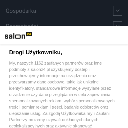
Gospodarka
Rozmaitości
Technologie
Drogi Użytkowniku,
Sport
My, naszych 1162 zaufanych partnerów oraz inne
podmioty z salon24.pl uzyskujemy dostęp i
Społeczeństwo
przechowujemy informacje na urządzeniu oraz
przetwarzamy dane osobowe, takie jak unikalne
Kultura
identyfikatory, standardowe informacje wysyłane przez
urządzenie czy dane przeglądania w celu zapewniania
spersonalizowanych reklam, wybór spersonalizowanych
treści, pomiar reklam i treści, badanie odbiorców oraz
ulepszanie usług. Za zgodą Użytkownika my i Zaufani
X
Facebook
Instagram
Youtube
Partnerzy możemy używać dokładnych danych
geolokalizacyjnych oraz aktywnie skanować