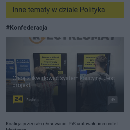
Inne tematy w dziale
Polityka
#
Konfederacja
Chcą zlikwidować system kaucyjny. Jest
projekt
Redakcja
49
Koalicja przegrała głosowanie. PiS uratowało immunitet