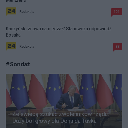
Mentzena
Redakcja
101
Kaczyński znowu namieszał? Stanowcza odpowiedź
Bosaka
Redakcja
88
#
Sondaż
Ze świecą szukać zwolenników rządu.
Duży ból głowy dla Donalda Tuska