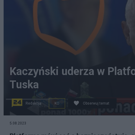
Kaczyński uderza w Platf
Tuska
Redakcja
KO
Obserwuj temat
Najnowszy spot PiS poświęcony rządom Tuska. Screen
5.08.2023