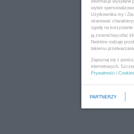
informacje wysyłane 
wybór spersonalizowan
Użytkownika my i Zau
skanować charakterys
zgodę na korzystanie 
ją zmienić/wycofać kl
Niektóre rodzaje prz
takiemu przetwarzaniu
Zapoznaj się z poniż
internetowych. Szcze
Prywatności
i
Cookie
PARTNERZY