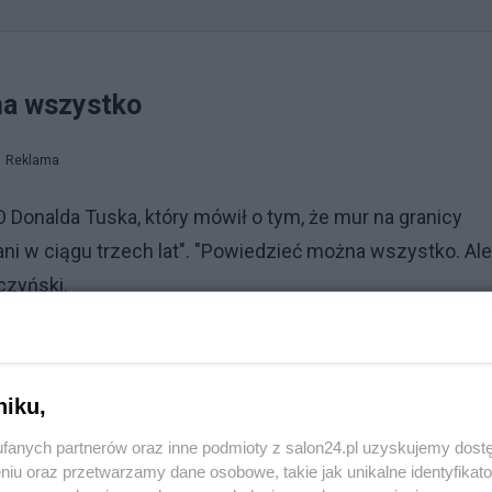
na wszystko
Reklama
 Donalda Tuska, który mówił o tym, że mur na granicy
 ani w ciągu trzech lat". "Powiedzieć można wszystko. Ale
aczyński.
niku,
fanych partnerów oraz inne podmioty z salon24.pl uzyskujemy dost
niu oraz przetwarzamy dane osobowe, takie jak unikalne identyfikat