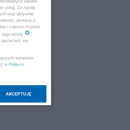
alizowanych reklam,
ie usług. Za zgodą
ych oraz aktywnie
watność, prosimy o
wolna i zawsze możesz
m rogu strony
.
sprzeciwić się
 naszych serwisów
esz w
Polityce
AKCEPTUJĘ