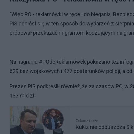
"Więc PO - reklamówki w ręce i do biegania. Bezpie
PiS odniósł się w ten sposób do wydarzeń z sierpni
próbował przekazać migrantom koczującym na granic
Na nagraniu #POdoReklamówek pokazano też infograf
629 baz wojskowych i 477 posterunków policji, a od 
Prezes PiS podkreślił również, że za czasów PO, w 2
137 mld zł.
Zobacz także
Kukiz nie odpuszcza Sik