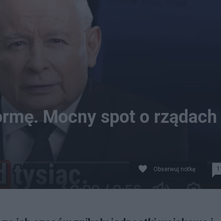
ormę. Mocny spot o rządach
1
Obserwuj notkę
: Twitter/PiS