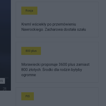
Rosja
Kreml wściekły po przemówieniu
Nawrockiego. Zacharowa dostała szału
800 plus
Morawiecki proponuje 3600 plus zamiast
800 złotych. Środki dla rodzin byłyby
ogromne
15
PiS