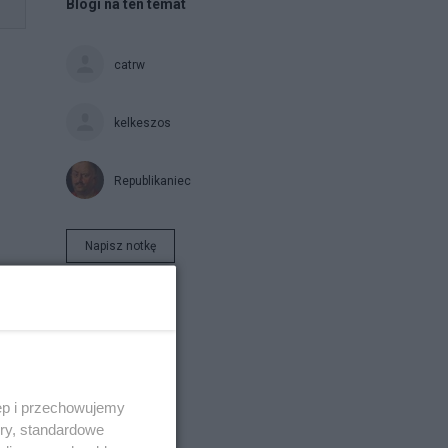
Blogi na ten temat
catrw
kelkeszos
Republikaniec
Napisz notkę
ęp i przechowujemy
ory, standardowe