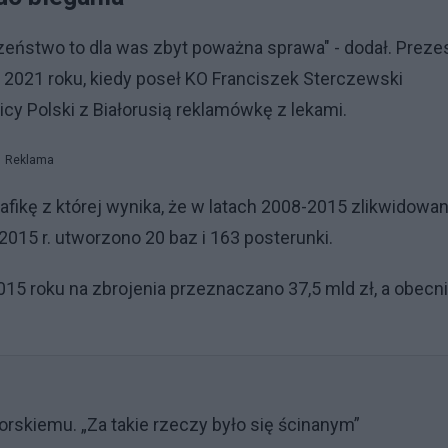
czeństwo to dla was zbyt poważna sprawa" - dodał. Preze
a 2021 roku, kiedy poseł KO Franciszek Sterczewski
y Polski z Białorusią reklamówkę z lekami.
Reklama
ikę z której wynika, że w latach 2008-2015 zlikwidowa
2015 r. utworzono 20 baz i 163 posterunki.
015 roku na zbrojenia przeznaczano 37,5 mld zł, a obecn
orskiemu. „Za takie rzeczy było się ścinanym”