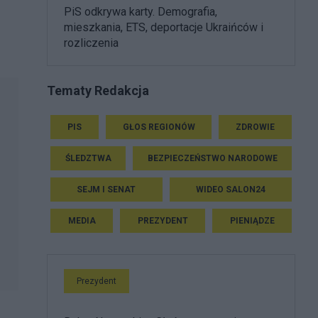
PiS odkrywa karty. Demografia,
mieszkania, ETS, deportacje Ukraińców i
rozliczenia
Tematy Redakcja
PIS
GŁOS REGIONÓW
ZDROWIE
ŚLEDZTWA
BEZPIECZEŃSTWO NARODOWE
SEJM I SENAT
WIDEO SALON24
MEDIA
PREZYDENT
PIENIĄDZE
Prezydent