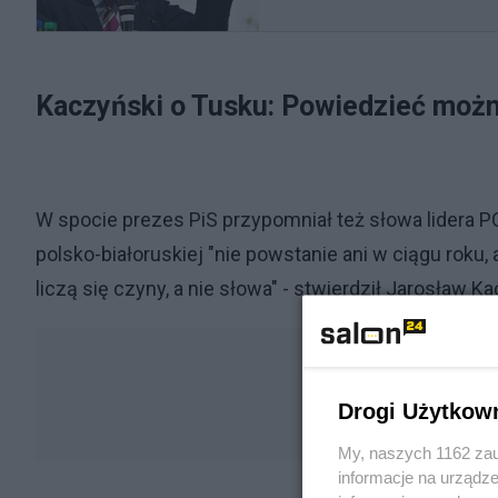
Kaczyński o Tusku: Powiedzieć moż
W spocie prezes PiS przypomniał też słowa lidera PO
polsko-białoruskiej "nie powstanie ani w ciągu roku,
liczą się czyny, a nie słowa" - stwierdził Jarosław K
Drogi Użytkow
My, naszych 1162 zau
informacje na urządze