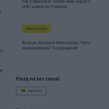
Rok z Nawrockim. Głośne weta, sojusz z
USA i powrót do Trójmorza
s
Wideo Salon24
Burza po decyzjach Nawrockiego. "Kibol
ułaskawił kibola? To propaganda"
no
ie
Piszą na ten temat
Rafał Woś