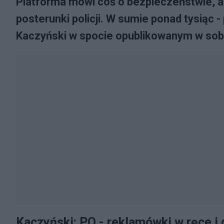
Platforma mówi coś o bezpieczeństwie, a 
posterunki policji. W sumie ponad tysiąc 
Kaczyński w spocie opublikowanym w so
Kaczyński: PO - reklamówki w ręce i 