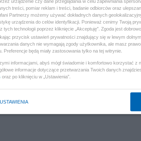
przez urządzenie czy dane przeglądania w celu zapewniania sperson
ych treści, pomiar reklam i treści, badanie odbiorców oraz ulepszan
fani Partnerzy możemy używać dokładnych danych geolokalizacyjn
tykę urządzenia do celów identyfikacji. Ponieważ cenimy Twoją pry
z tych technologii poprzez kliknięcie „Akceptuję”. Zgoda jest dobro
ikając przycisk ustawień prywatności znajdujący się w lewym dolny
etwarzania danych nie wymagają zgody użytkownika, ale masz prawo 
. Preferencje będą miały zastosowania tylko na tej witrynie.
szymi informacjami, abyś mógł świadomie i komfortowo korzystać z
gółowe informacje dotyczące przetwarzania Twoich danych znajdzi
s
oraz po kliknięciu w „Ustawienia”.
USTAWIENIA