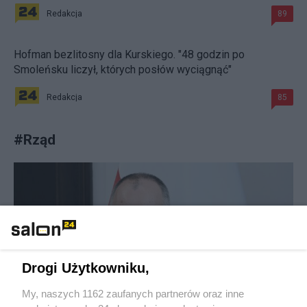
Redakcja
89
Hofman bezlitosny dla Kurskiego. "48 godzin po
Smoleńsku liczył, których posłów wyciągnąć"
Redakcja
85
#
Rząd
Karaoke, basen z kulkami i tańce
hulańce. Tak resort "przepalał" publiczną
Drogi Użytkowniku,
kasę
My, naszych 1162 zaufanych partnerów oraz inne