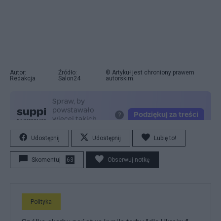
Autor:
Źródło:
© Artykuł jest chroniony prawem
Redakcja
Salon24
autorskim.
Udostępnij
Udostępnij
Lubię to!
Skomentuj
63
Obserwuj notkę
Polityka