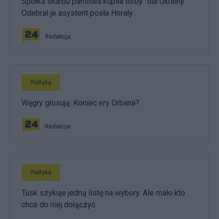
Spółka skarbu państwa kupiła torby "dla Ukrainy".
Odebrał je asystent posła Horały
Redakcja
Polityka
Węgry głosują. Koniec ery Orbana?
Redakcja
Polityka
Tusk szykuje jedną listę na wybory. Ale mało kto
chce do niej dołączyć