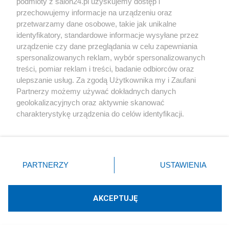
podmioty z salon24.pl uzyskujemy dostęp i
Redakcja
67
przechowujemy informacje na urządzeniu oraz
przetwarzamy dane osobowe, takie jak unikalne
identyfikatory, standardowe informacje wysyłane przez
Z ustawy "o Airbnb" zniknęły kluczowe zapisy. Ministra
urządzenie czy dane przeglądania w celu zapewniania
mówi o lobbingu
spersonalizowanych reklam, wybór spersonalizowanych
treści, pomiar reklam i treści, badanie odbiorców oraz
Redakcja
34
ulepszanie usług. Za zgodą Użytkownika my i Zaufani
Partnerzy możemy używać dokładnych danych
geolokalizacyjnych oraz aktywnie skanować
Wiceminister odpowie za złamanie ciszy wyborczej?
charakterystykę urządzenia do celów identyfikacji.
Wniosek już w Sejmie
Ponieważ cenimy Twoją prywatność, prosimy o zgodę na
korzystanie z tych technologii poprzez kliknięcie
Redakcja
37
„Akceptuję”. Zgoda jest dobrowolna i zawsze możesz ją
zmienić/wycofać klikając przycisk ustawień prywatności
PARTNERZY
USTAWIENIA
Najpopularniejsze
znajdujący się w lewym dolnym rogu strony
. Niektóre
rodzaje przetwarzania danych nie wymagają zgody
użytkownika, ale masz prawo sprzeciwić się takiemu
AKCEPTUJĘ
przetwarzaniu. Preferencje będą miały zastosowania tylko
Prezydent
na tej witrynie.